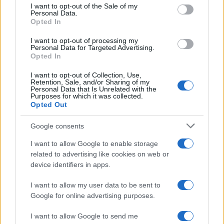
services and may gather and store information including but
I want to opt-out of the Sale of my
Personal Data.
not limited to your visit or usage behaviour. You may click to
Opted In
grant or deny consent to Google and its third-party tags to
use your data for below specified purposes in below Google
I want to opt-out of processing my
consent section.
Personal Data for Targeted Advertising.
Opted In
I want to opt-out of Collection, Use,
Retention, Sale, and/or Sharing of my
Personal Data that Is Unrelated with the
Purposes for which it was collected.
Opted Out
Google consents
I want to allow Google to enable storage
related to advertising like cookies on web or
device identifiers in apps.
©2026 - giardinaggio.net - p.iva 03338800984
I want to allow my user data to be sent to
Collabora con Giardinaggio.net
Pubblicità
Google for online advertising purposes.
I want to allow Google to send me