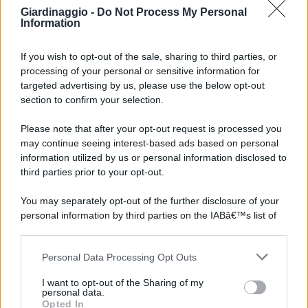
Giardinaggio -
Do Not Process My Personal
Information
If you wish to opt-out of the sale, sharing to third parties, or
processing of your personal or sensitive information for
targeted advertising by us, please use the below opt-out
section to confirm your selection.
Please note that after your opt-out request is processed you
may continue seeing interest-based ads based on personal
information utilized by us or personal information disclosed to
third parties prior to your opt-out.
You may separately opt-out of the further disclosure of your
personal information by third parties on the IABâ€™s list of
downstream participants.
Personal Data Processing Opt Outs
This information may also be disclosed by us to third parties
on the IABâ€™s List of Downstream Participants that may
I want to opt-out of the Sharing of my
further disclose it to other third parties.
personal data.
Opted In