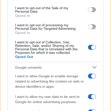
Please note that this website/app uses one or more Google
©2026 - giardinaggio.net - p.iva 03338800984
services and may gather and store information including but
I want to opt-out of the Sale of my
Collabora con Giardinaggio.net
Pubblicità
Personal Data.
not limited to your visit or usage behaviour. You may click to
Opted In
grant or deny consent to Google and its third-party tags to
use your data for below specified purposes in below Google
I want to opt-out of processing my
consent section.
Personal Data for Targeted Advertising.
Opted In
I want to opt-out of Collection, Use,
Retention, Sale, and/or Sharing of my
Personal Data that Is Unrelated with the
Purposes for which it was collected.
Opted Out
Google consents
I want to allow Google to enable storage
related to advertising like cookies on web or
device identifiers in apps.
I want to allow my user data to be sent to
Google for online advertising purposes.