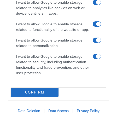
I want to allow Google to enable storage
related to analytics like cookies on web or
device identifiers in apps.
I want to allow Google to enable storage
related to functionality of the website or app.
I want to allow Google to enable storage
related to personalization.
I want to allow Google to enable storage
related to security, including authentication
functionality and fraud prevention, and other
user protection.
CONFIRM
Data Deletion
Data Access
Privacy Policy