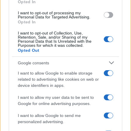
Opted In
grant or deny consent to Google and its third-party tags to
use your data for below specified purposes in below Google
I want to opt-out of processing my
©2026 - giardinaggio.net - p.iva 03338800984
consent section.
Personal Data for Targeted Advertising.
Collabora con Giardinaggio.net
Pubblicità
Opted In
I want to opt-out of Collection, Use,
Retention, Sale, and/or Sharing of my
Personal Data that Is Unrelated with the
Purposes for which it was collected.
Opted Out
Google consents
I want to allow Google to enable storage
related to advertising like cookies on web or
device identifiers in apps.
I want to allow my user data to be sent to
Google for online advertising purposes.
I want to allow Google to send me
personalized advertising.