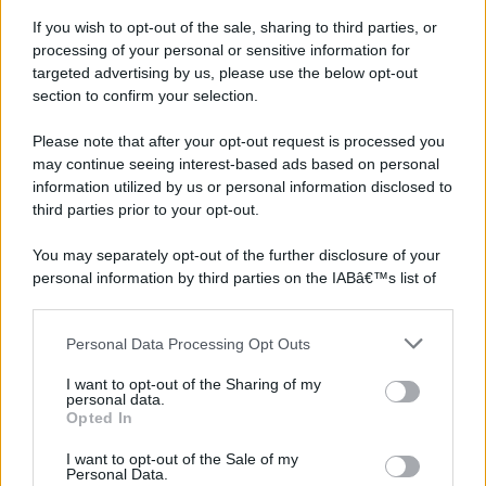
If you wish to opt-out of the sale, sharing to third parties, or
processing of your personal or sensitive information for
targeted advertising by us, please use the below opt-out
section to confirm your selection.
Please note that after your opt-out request is processed you
may continue seeing interest-based ads based on personal
information utilized by us or personal information disclosed to
third parties prior to your opt-out.
You may separately opt-out of the further disclosure of your
personal information by third parties on the IABâ€™s list of
downstream participants.
Personal Data Processing Opt Outs
This information may also be disclosed by us to third parties
on the IABâ€™s List of Downstream Participants that may
I want to opt-out of the Sharing of my
further disclose it to other third parties.
personal data.
Opted In
Please note that this website/app uses one or more Google
services and may gather and store information including but
I want to opt-out of the Sale of my
Personal Data.
not limited to your visit or usage behaviour. You may click to