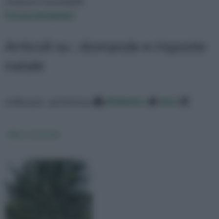
risolvere i tuoi dubbi!
Fai una domanda!
Articoli su : domande e risposte
natale
ordina per: pertinenza
alfabetico
data
Albero di natale