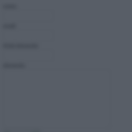
nome:
email:
titolo domanda:
domanda :