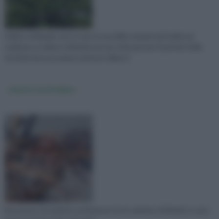
L'albero di Natale vero in vaso è una delle soluzioni più belle per
realizzare un albero di Natale ma una volta passato il periodo delle
festività dove possiamo mettere l'albero?
rametti secchi abete
Buonasera, da qualche settimana il nostro abetino di Natale, in vaso