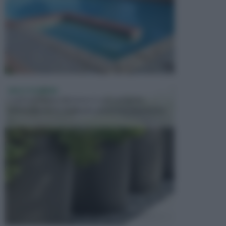
VASI E FIORIERE
I vasi e le fioriere rientrano in una categoria
dell’arredamento da giardino piuttosto importante,
c...