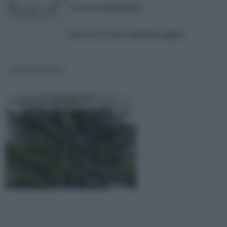
ricarica immagine
inserisci il testo dell'immagine
Albero Di Natale