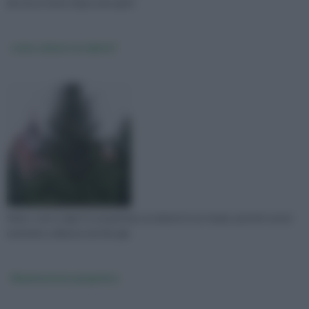
da circa 3 anni, dopo aver gett
come salvare un abete?
Salve, sono Luigi, ho acquistato un abete in un vivaio, perché vorrei
metterlo a dimora nel mio gia
illuminazione pergolato