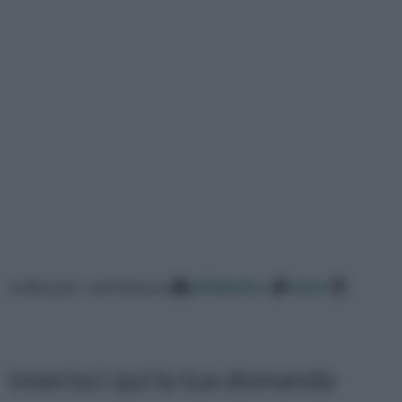
ordina per: pertinenza
alfabetico
data
inserisci qui la tua domanda