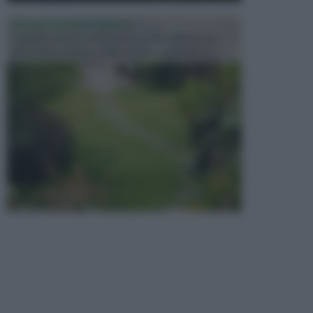
PROGETTAZIONE GIARDINI
Il giardino è uno spazio esterno che richiede una
particolare dedizione affinché sia organizzato in ...