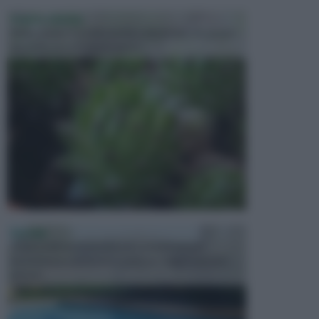
PIANTE GRASSE
Molto amate e a volte anche collezionate da alcune
persone, ecco le piante grass...
PISCINE
In precedenza, la piscina era considerata un
investimento piuttosto cospicuo. Oggi il mercato
presen...