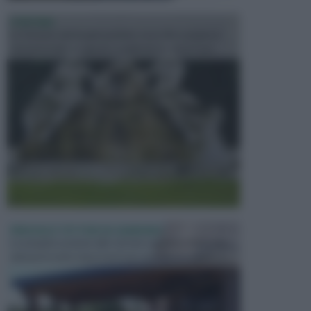
FONTANE
Le fontane dei luoghi pubblici sono dei complessi
monumentali disegnati e realizzati da illustri per...
PERGOLE E TETTOIE DA GIARDINO
Le pergole assieme alle tettoie rappresentano due
elementi molto importanti per arredare lo spazio e...