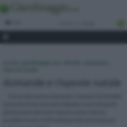
Forum
tu sei in :
giardinaggio.net
»
Natale
»
domande e
risposte natale
domande e risposte natale
Entra nella sezione domande e risposte! Se hai delle
domande da fare inerenti al Natale e vuoi sottoporle
all'attenzione dei nostri esperti scrivici. Il prima
possibile il nostro staff dedicherà del suo tempo per