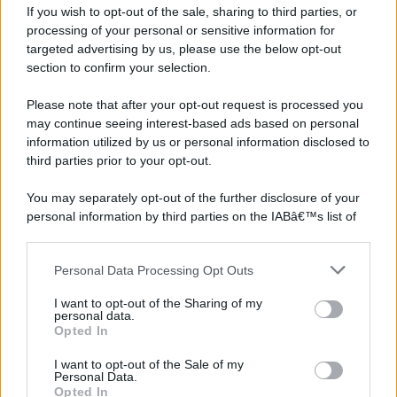
If you wish to opt-out of the sale, sharing to third parties, or
processing of your personal or sensitive information for
targeted advertising by us, please use the below opt-out
section to confirm your selection.
Please note that after your opt-out request is processed you
may continue seeing interest-based ads based on personal
information utilized by us or personal information disclosed to
third parties prior to your opt-out.
You may separately opt-out of the further disclosure of your
personal information by third parties on the IABâ€™s list of
downstream participants.
Personal Data Processing Opt Outs
This information may also be disclosed by us to third parties
on the IABâ€™s List of Downstream Participants that may
I want to opt-out of the Sharing of my
further disclose it to other third parties.
personal data.
Opted In
Please note that this website/app uses one or more Google
services and may gather and store information including but
I want to opt-out of the Sale of my
Personal Data.
not limited to your visit or usage behaviour. You may click to
Opted In
grant or deny consent to Google and its third-party tags to