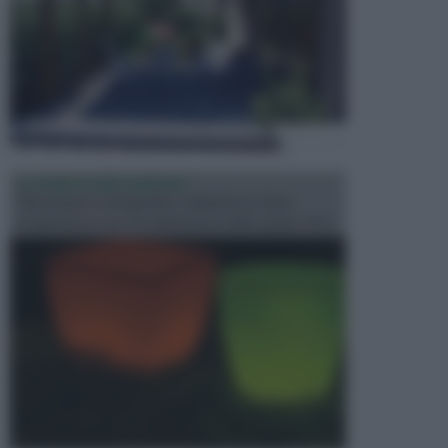
ILLUMINAZIONE GIARDINO
L’illuminazione del giardino solitamente viene
progettata in fase di realizzazione dello spazio verd...