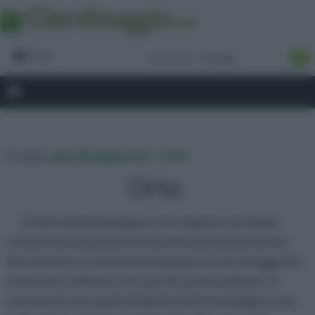
Forum
tu sei in :
giardinaggio.net
»
Orto
Orto
Chi di voi possiede già un orto oppure vorrebbe
crearlo sarà sicuramente attratto da questa rubrica.
Al suo interno troverà informazioni sui vari ortaggi che
si possono coltivare e le cure di cui necessitano. Ci
sarà anche uno spazio dedicato all’orto biologico, una