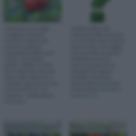
Il pomodoro è uno degli
Qualche dubbio sulla
ortaggi più cucinati in
coltivazione delle specie del
assoluto in Italia anche
tuo orto? Hai notate qualche
perchè è un pilastro
strano insetto che si aggira
fondamentale della nostra
nei pressi delle tue piante?
cucina. Cuore di bue,
Chiedi aiuto al nostro
pachino, ciliegino e tondo
esperto e proponi la tua
liscio e datterino sono solo
domanda! Non appena
alcune delle varietà che si
possibile otterrai una
coltivano, ognuna con le sue
risposta alle tue domande...
caratteristiche e le sue
vai alla sezione
domande e
esigenze.... vai alla sezione
risposte orto
pomodoro
Orto in terrazzo
Peperoncino