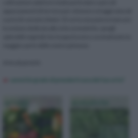
coltivazione adatta in modo particolare a piccoli
appezzamenti di terreno per ottenere ortaggi naturali
e privi di concimi chimici. Di certo non poteva mancare
la sezione dedicata alle erbe aromatiche, quegli
splendidi vegetali che insaporiscono e aromatizzato la
maggior parte delle nostre pietanze.
Articoli più letti:
saresti in grado di prenderti cura del tuo orto?
ortaggi
aromatiche