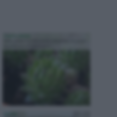
PIANTE GRASSE
Molto amate e a volte anche collezionate da alcune
persone, ecco le piante grass...
PISCINE