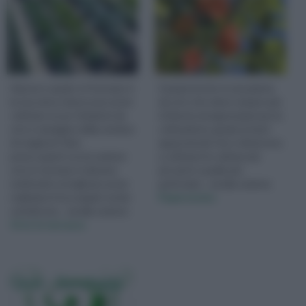
Hai poco spazio e il terrazzo è
Il peperoncino è una pianta
la tua unica chance per poter
da orto che viene sempre più
coltivare un po' di piante da
richiesta ed apprezzata per la
orto e mangiare della verdura
coltivazione, grazie ai tanti
di stagione? Non
appassionati che si divertono
preoccuparti con la sezione
a coltivare le cultivar più
orto in terrazzo ti daremo
piccanti e quelle più
moltissimi consigli per poter
particolari... vai alla sezione
realizzare il tuo angolo verde
Peperoncino
sul balcone... vai alla sezione
Orto in terrazzo
Quiz - Sondaggi