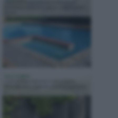
In precedenza, la piscina era considerata un
investimento piuttosto cospicuo. Oggi il mercato
presen...
VASI E FIORIERE
I vasi e le fioriere rientrano in una categoria
dell’arredamento da giardino piuttosto importante,
c...