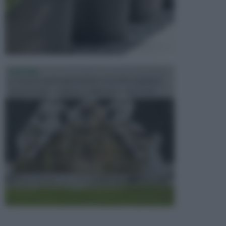
FONTANE
Le fontane dei luoghi pubblici sono dei complessi
monumentali disegnati e realizzati da illustri per...