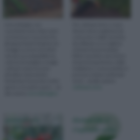
L'orto biologico sta
Per coltivare l'orto ci sono
suscitando anno dopo anno
dei piccoli accorgimenti da
un interesse crescente fra
conoscere e delle tecniche
gli appassionati di piante ed
da utilizzare se si vogliono
ortaggi. La ricerca di stili di
ottenere buoni risultati.
vita più ecocompatibili e la
Molte tecniche sono frutto
volontà di mangiare ortaggi
di anni di esperienza e della
coltivati senza ricorrere
tradizione e conoscendole si
all'utilizzo di pesticidi o
possono evitare moltissimi
fitofarmaci ha portato molta
errori... vai alla sezione
gente a riscoprire quest... vai
coltivare orto
alla sezione
orto biologico
pomodoro
domande e
risposte orto