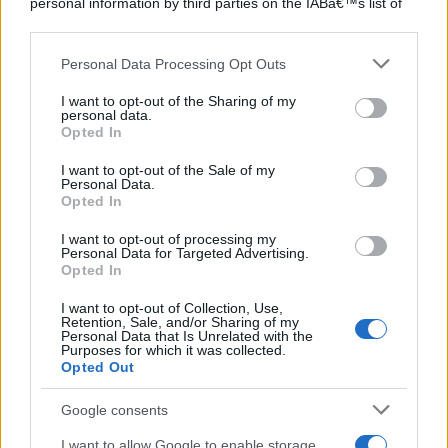
personal information by third parties on the IABâ€™s list of
downstream participants.
Personal Data Processing Opt Outs
This information may also be disclosed by us to third parties
on the IABâ€™s List of Downstream Participants that may
I want to opt-out of the Sharing of my
further disclose it to other third parties.
personal data.
Opted In
Please note that this website/app uses one or more Google
services and may gather and store information including but
I want to opt-out of the Sale of my
Personal Data.
not limited to your visit or usage behaviour. You may click to
Opted In
grant or deny consent to Google and its third-party tags to
use your data for below specified purposes in below Google
I want to opt-out of processing my
consent section.
Personal Data for Targeted Advertising.
Opted In
I want to opt-out of Collection, Use,
Retention, Sale, and/or Sharing of my
Personal Data that Is Unrelated with the
Purposes for which it was collected.
Opted Out
Google consents
I want to allow Google to enable storage