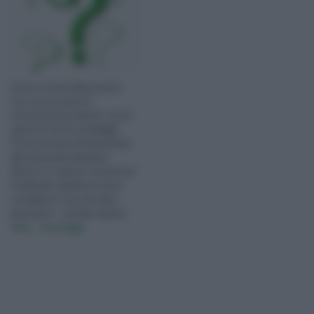
Gioca e metti alla prova le
tue conoscenze di
orticoltura provando i nostri
quiz ed i nostri sondaggi!
Potrai cercare di rispondere
alle domande dedicate
all'orto e scoprire i tuoi errori
rivedendo, grazie ai nostri
consigli, le cose che devi
ripassare!... vai alla sezione
Quiz - Sondaggi