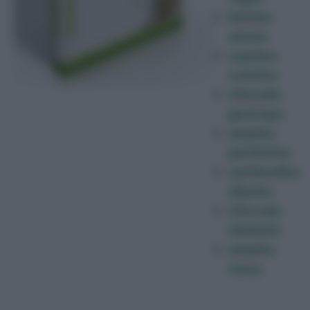
boletus
aereus
coprinus
comatus
clitocybe
geotropa
amanita
pantherina
cantharellus
cibarius
clitocybe
nebularis
amanita
verna