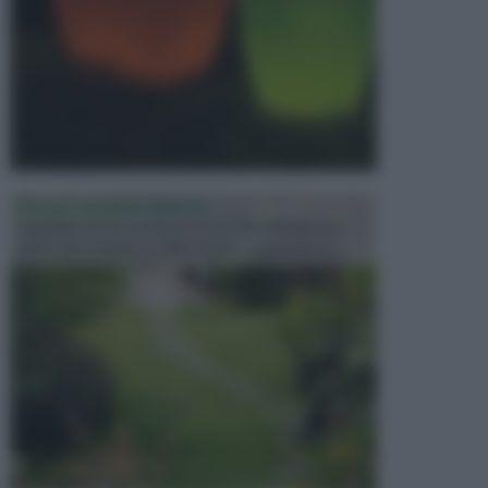
PROGETTAZIONE GIARDINI
Il giardino è uno spazio esterno che richiede una
particolare dedizione affinché sia organizzato in ...