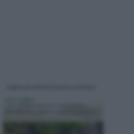
Pagine più visitate di questa settimana
VASI E FIORIERE
I vasi e le fioriere rientrano in una categoria
dell’arredamento da giardino piuttosto importante,
c...