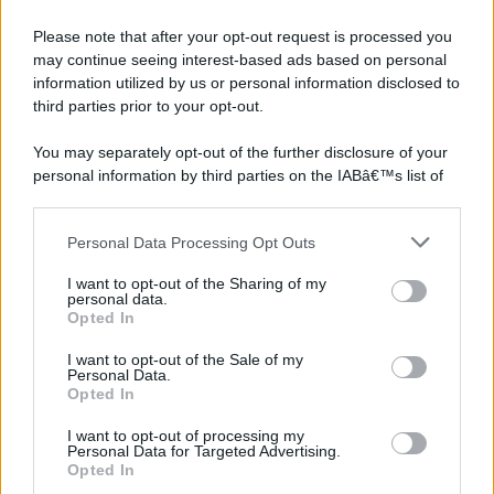
Please note that after your opt-out request is processed you
may continue seeing interest-based ads based on personal
information utilized by us or personal information disclosed to
third parties prior to your opt-out.
You may separately opt-out of the further disclosure of your
personal information by third parties on the IABâ€™s list of
downstream participants.
Personal Data Processing Opt Outs
This information may also be disclosed by us to third parties
on the IABâ€™s List of Downstream Participants that may
I want to opt-out of the Sharing of my
further disclose it to other third parties.
personal data.
Opted In
Please note that this website/app uses one or more Google
services and may gather and store information including but
I want to opt-out of the Sale of my
Personal Data.
not limited to your visit or usage behaviour. You may click to
Opted In
grant or deny consent to Google and its third-party tags to
use your data for below specified purposes in below Google
I want to opt-out of processing my
consent section.
Personal Data for Targeted Advertising.
Opted In