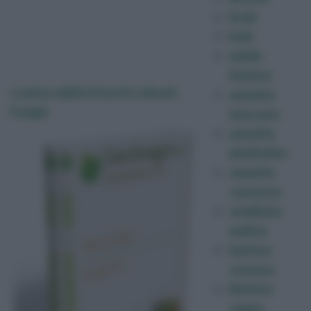
bruin
bulè
edulis
boletus
scarica subito il nostro ebook :
amanita
Funghi
muscaria
amanita
phalloides
amanita
caesarea
armillaria
mellea
boletus
satanas
Boletus
regius