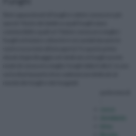
Funghi
Siete appassionati di funghi e volete conoscere più
specie? Avete dei dubbi su quali funghi siano
commestibili e quali no? Volete conoscere meglio i
funghi ed iniziare a divertirvi cercandoli durante le
vostre escursioni all'aria aperta? In questo primo
ebook di giardinaggio.net dedicato ai funghi avrete
modo di conoscere meglio i funghi dalla A alla E, in una
sorta di prima parte di un vademecum dedicato al
mondo dei funghi e dei fungaioli.
parleremo di
:
cocco
dormiente
brisa
Broche