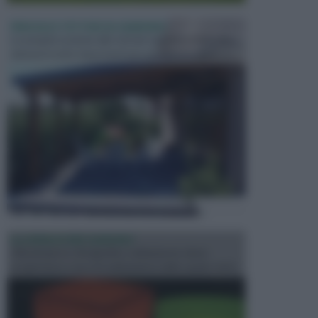
PERGOLE E TETTOIE DA GIARDINO
Le pergole assieme alle tettoie rappresentano due
elementi molto importanti per arredare lo spazio e...
ILLUMINAZIONE GIARDINO
L’illuminazione del giardino solitamente viene
progettata in fase di realizzazione dello spazio verd...