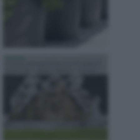
FONTANE
Le fontane dei luoghi pubblici sono dei complessi
monumentali disegnati e realizzati da illustri per...