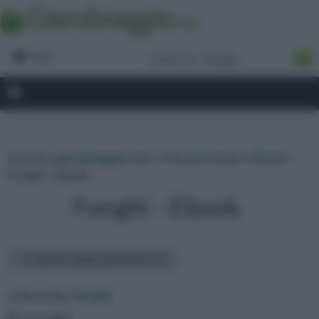
Forum
tu sei in :
giardinaggio.net
»
vita nel verde
»
Ebook
»
Funghi - Ebook
Funghi - Ebook
In questa pagina parleremo di :
vedi anche:
Funghi