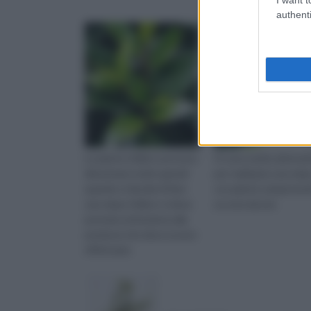
authenti
Le piante d'alloro possono
Vi sono molte alternat
dieventare molto grandi
per realizzare una siep
quando si decide di fare
con piante semprever
una siepe d'alloro si deve
eccone alcune
prestare attenzione alla
potatura che deve essere
effettuata
periodicamnete scopriamo
come