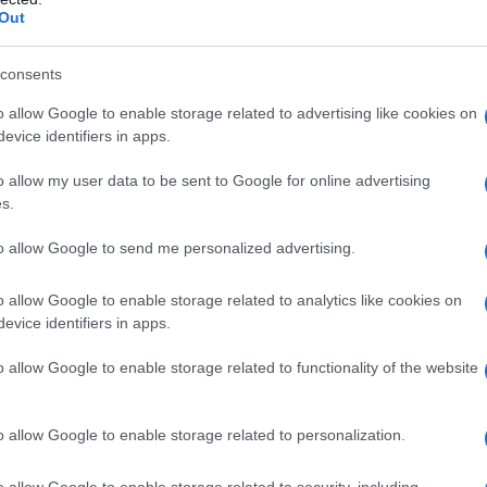
rr
giardino ecco alcuni
protettiva e ornamentale.
Out
consigli su come realizzare
A
una siepe di lauro.
consents
o allow Google to enable storage related to advertising like cookies on
evice identifiers in apps.
o allow my user data to be sent to Google for online advertising
s.
to allow Google to send me personalized advertising.
o allow Google to enable storage related to analytics like cookies on
evice identifiers in apps.
o allow Google to enable storage related to functionality of the website
o allow Google to enable storage related to personalization.
Arbusti adatti per
Tuia siepe
creare siepi
o allow Google to enable storage related to security, including