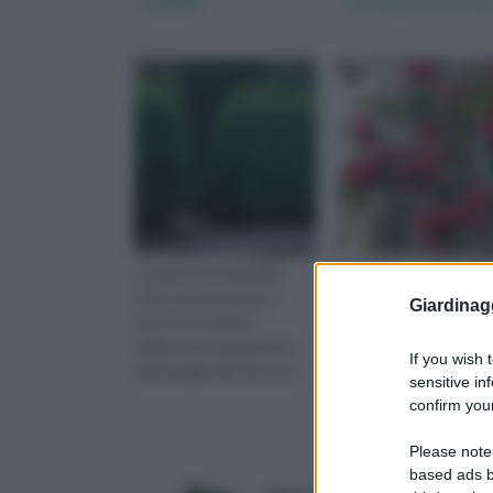
Leylandii
Cotoneaster lacteu
La pianta di Leylandii è
Il vigoroso Cotoneast
stata ottenuta da un
lacteus non richiede c
Giardinag
incrocio di varietà
particolari, nondimeno
differenti ed appartiene
prediligerà un habitat
If you wish 
alla famiglia del cipresso.
discretamente illumin
sensitive in
fertilizzazione mirata.
confirm your
Please note
based ads b