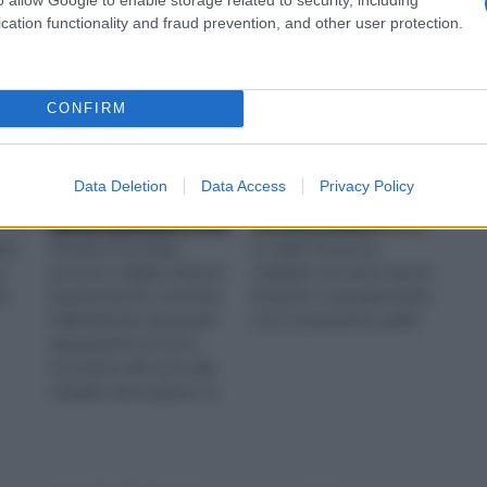
cation functionality and fraud prevention, and other user protection.
CONFIRM
Data Deletion
Data Access
Privacy Policy
ive
Gli arbusti da siepe
Le siepi si possono
e
possono svolgere diverse
realizzare con tante specie
di
funzioni pratico-tecniche.
di piante. Le più gettonate
Dalla divisione dei grandi
sono sicuramente quelle
appezzamenti di terra,
protezione dal vento alla
semplice decorazione. La
regola base è quella di ac