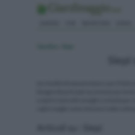
GIARDINO
FIORI
ERBORISTERIA
BONSAI
Giardino
»
Siepi
Siepi
loro facilità di manutenzione e per il fatt
bisogno di particolari accortezze per la loro
scoprire tanti utili consigli e curiosità pe
capire meglio come orientarsi nella scelta 
Articoli su : Siepi