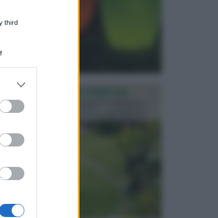
 third
f
er and store
PROGETTAZIONE GIARDINI
to grant or
ed purposes
Il giardino è uno spazio esterno che richiede una
particolare dedizione affinché sia organizzato in ...