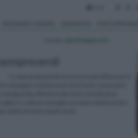
Forum
ARREDAMENTO GIARDINO
GIARDINAGGIO
PIANTE APPARTAM
tu sei in :
giardinaggio.net
»
 sempreverdi
Le siepi sempreverdi sono forse le più diffuse per la
o che rimangano verdi durante tutto l'anno, senza avere
 salvaguardia. All'interno dei nostri articoli potrai
r scegliere e coltivare al meglio una siepe sempreverde e
più adatta al nostro spazio verde.