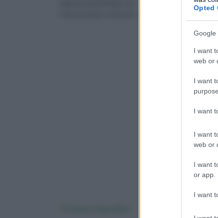
siepi perchè di facile cura
un giardino. Questa ba
Opted 
e ha un prezzo contenuto.
Google 
I want t
web or d
I want t
purpose
I want 
I want t
web or d
I want t
or app.
I want t
Potatura siepe alloro
Piante da siepi
sempreverdi
I want t