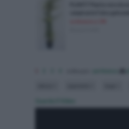
PLANTI' Pianta vera da
rampicante Falso gelsom
su Amazon a: 19€
(Risparmi 10,9€)
1
2
3
4
ordina per:
pertinenza
a
altezza
argomento
luogo
Guarda il Video