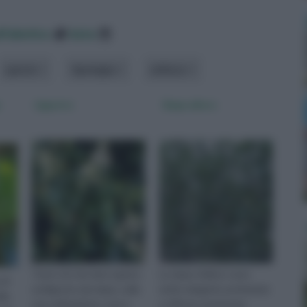
lfabetico
data
specie
tipologia
utilizzo
Ligustro
Siepe alloro
Tutto ciò che devi sapere
La siepe d'alloro sono
 di
sul ligustro da siepe, sulla
molto eleganti, profumate
lla
sua coltivazione, cura e
e offrono una buona