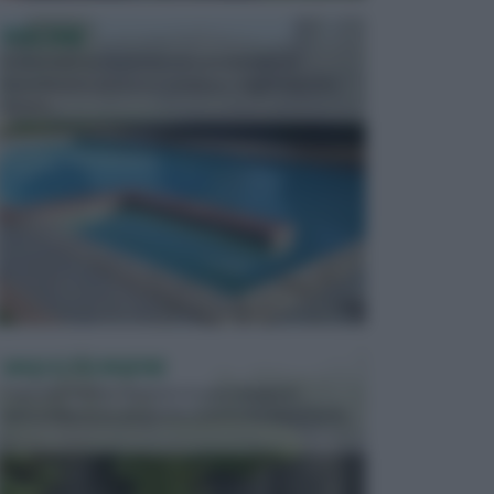
PISCINE
In precedenza, la piscina era considerata un
investimento piuttosto cospicuo. Oggi il mercato
presen...
VASI E FIORIERE
I vasi e le fioriere rientrano in una categoria
dell’arredamento da giardino piuttosto importante,
c...