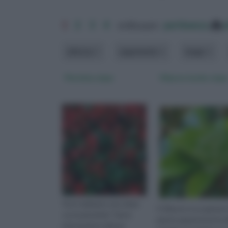
1
2
3
4
ordina per:
pertinenza
a
altezza
argomento
luogo
Photinia siepe
Viburno lucido siepe
Vuoi realizzare una siepe
Il Viburno è un genere
con la photinia? Tante
piante appartenente a
informazioni utili per