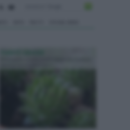
ENTO
ORTO
FRUTTI
VITA NEL VERDE
PIANTE GRASSE
Molto amate e a volte anche collezionate da alcune
persone, ecco le piante grass...