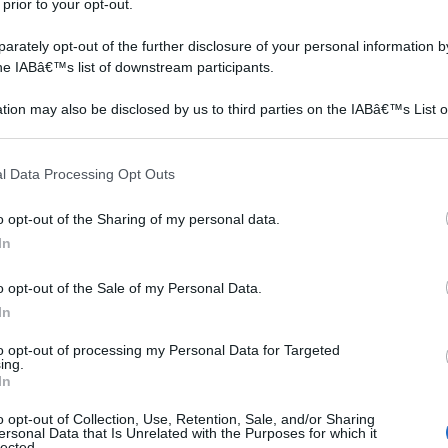
 Esterno - Rotolo 1,5x03 mt (4,5mq) - per Balconi
 prior to your opt-out.
dini
Prezzo:
in offerta su Amazon a: 30,99€
rately opt-out of the further disclosure of your personal information by
the IABâ€™s list of downstream participants.
tion may also be disclosed by us to third parties on the IABâ€™s List o
articipants that may further disclose it to other third parties.
Siepe lauroceraso
siepe sempreverde
 that this website/app uses one or more Google services and may gath
l Data Processing Opt Outs
including but not limited to your visit or usage behaviour. You may click 
 to Google and its third-party tags to use your data for below specifi
o opt-out of the Sharing of my personal data.
ogle consent section.
In
o opt-out of the Sale of my Personal Data.
In
to opt-out of processing my Personal Data for Targeted
ing.
In
Il lauroceraso viene
La siepe è una struttura
bita
utilizzato soprattutto per
che in giardino assolve a
o opt-out of Collection, Use, Retention, Sale, and/or Sharing
ri di
la realizzazione di siepi da
una doppia funzione:
ersonal Data that Is Unrelated with the Purposes for which it
lected.