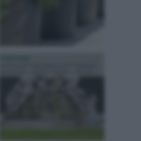
FONTANE
Le fontane dei luoghi pubblici sono dei complessi
monumentali disegnati e realizzati da illustri per...