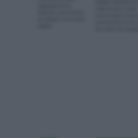
famiglia Caprifoliaceae,
raggiungere il tuo
origini europee. Quasi
obbiettivo, gli strumenti
tutte le piante di ques
da utilizzare e le tecniche
specie producono bac
migliori!
decorative che riman
a lungo sulla pianta