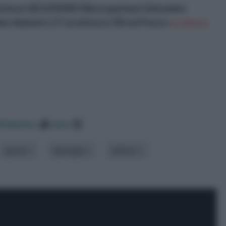
 esterno GELSOMINO Rincospermun Gelsomino
ino diametro 17 cm altezza 130 cm
Prezzo:
in offerta
lfabetico
data
specie
tipologia
utilizzo