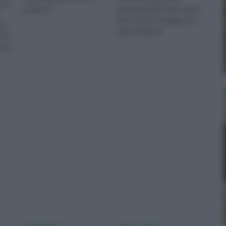
 di
potatura.
barriera poiché sono molto
folte, alcuni consigli per la
ta
manutenzione.
che
gono