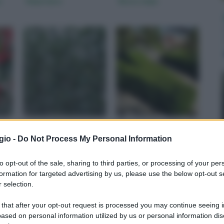
s
Siepe lauro
Bosso siepe
er
La siepe di lauro cresce
Il bosso pianta molto
ure
velocemente e ha costi
apprezzata per la sua
gio -
Do Not Process My Personal Information
contenuti, ecco alcuni
eleganza e semplicità,
consigli su come
utilizzata come siepe o
to opt-out of the sale, sharing to third parties, or processing of your per
ato e
realizzarla.
pianta singola scopriamo
formation for targeted advertising by us, please use the below opt-out s
come coltivarla al meglio.
 selection.
 that after your opt-out request is processed you may continue seeing i
ased on personal information utilized by us or personal information dis