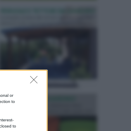
PERGOLE E TETTOIE DA GIARDINO
Le pergole assieme alle tettoie rappresentano due
elementi molto importanti per arredare lo spazio e...
sonal or
ILLUMINAZIONE GIARDINO
ection to
L’illuminazione del giardino solitamente viene
progettata in fase di realizzazione dello spazio verd...
nterest-
closed to