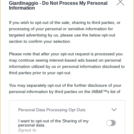
Giardinaggio -
Do Not Process My Personal
Information
If you wish to opt-out of the sale, sharing to third parties, or
processing of your personal or sensitive information for
targeted advertising by us, please use the below opt-out
section to confirm your selection.
Please note that after your opt-out request is processed you
may continue seeing interest-based ads based on personal
information utilized by us or personal information disclosed to
third parties prior to your opt-out.
You may separately opt-out of the further disclosure of your
personal information by third parties on the IABâ€™s list of
downstream participants.
Personal Data Processing Opt Outs
This information may also be disclosed by us to third parties
on the IABâ€™s List of Downstream Participants that may
I want to opt-out of the Sharing of my
further disclose it to other third parties.
personal data.
Opted In
Please note that this website/app uses one or more Google