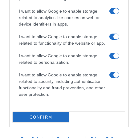
I want to allow Google to enable storage
related to analytics like cookies on web or
device identifiers in apps.
I want to allow Google to enable storage
related to functionality of the website or app.
I want to allow Google to enable storage
related to personalization.
I want to allow Google to enable storage
related to security, including authentication
functionality and fraud prevention, and other
user protection.
CONFIRM