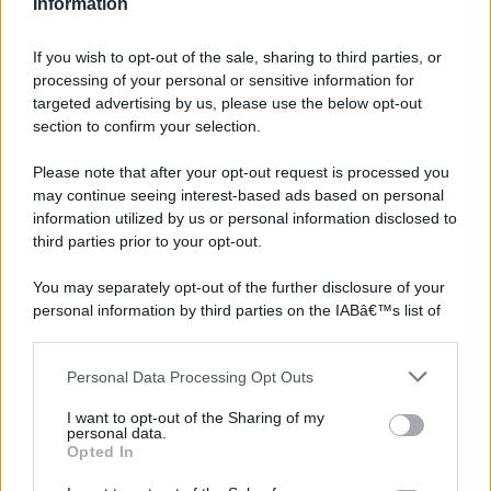
Information
If you wish to opt-out of the sale, sharing to third parties, or
processing of your personal or sensitive information for
targeted advertising by us, please use the below opt-out
section to confirm your selection.
Please note that after your opt-out request is processed you
may continue seeing interest-based ads based on personal
information utilized by us or personal information disclosed to
third parties prior to your opt-out.
You may separately opt-out of the further disclosure of your
personal information by third parties on the IABâ€™s list of
downstream participants.
Personal Data Processing Opt Outs
This information may also be disclosed by us to third parties
on the IABâ€™s List of Downstream Participants that may
I want to opt-out of the Sharing of my
further disclose it to other third parties.
personal data.
Opted In
Please note that this website/app uses one or more Google
services and may gather and store information including but