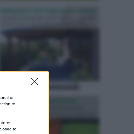
PERGOLE E TETTOIE DA GIARDINO
Le pergole assieme alle tettoie rappresentano due
elementi molto importanti per arredare lo spazio e...
sonal or
ILLUMINAZIONE GIARDINO
ection to
L’illuminazione del giardino solitamente viene
progettata in fase di realizzazione dello spazio verd...
nterest-
closed to