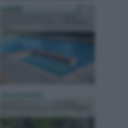
PISCINE
In precedenza, la piscina era considerata un
investimento piuttosto cospicuo. Oggi il mercato
presen...
VASI E FIORIERE
I vasi e le fioriere rientrano in una categoria
dell’arredamento da giardino piuttosto importante,
c...