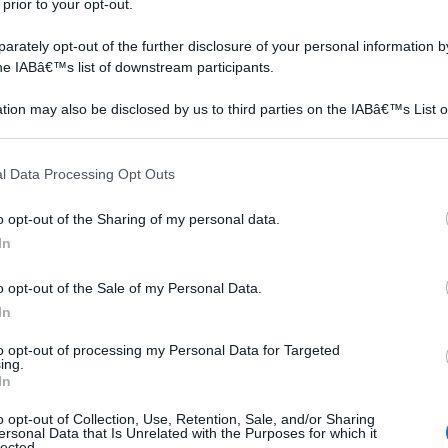
 prior to your opt-out.
rately opt-out of the further disclosure of your personal information by
the IABâ€™s list of downstream participants.
La kalmia
Prunus cerasifera
tion may also be disclosed by us to third parties on the IABâ€™s List o
articipants that may further disclose it to other third parties.
 that this website/app uses one or more Google services and may gath
l Data Processing Opt Outs
including but not limited to your visit or usage behaviour. You may click 
 to Google and its third-party tags to use your data for below specifi
o opt-out of the Sharing of my personal data.
ogle consent section.
In
o opt-out of the Sale of my Personal Data.
In
o
La kalmia deve il suo nome
Il prunus cerasifera è un
to opt-out of processing my Personal Data for Targeted
glia
a Peter Kalm un discepolo
albero bellissimo che
ing.
finlandese di Linneo che
inonderà la vostra casa di
In
visse intorno al dicio
sole.Deve la sua
particolarità alla vitalità
o opt-out of Collection, Use, Retention, Sale, and/or Sharing
ersonal Data that Is Unrelated with the Purposes for which it
che questa meravigliosa
lected.