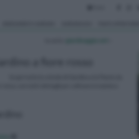
Forum
ARREDAMENTO GIARDINO
GIARDINAGGIO
PIANTE APPARTAM
tu sei in :
giardinaggio.net
»
ardino a fiore rosso
Scopri tutte le schede di Giardino e le Piante da
 rosso, con tutti i dettagli per coltivare in maniera
ardino
data