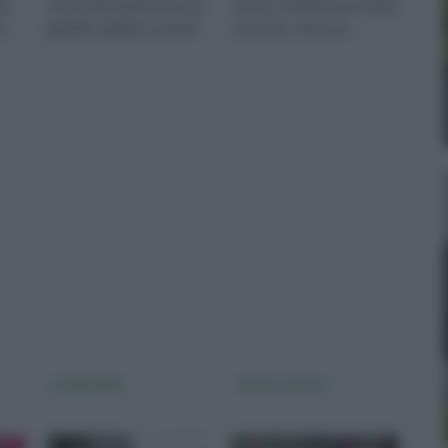
re
color verde all’interno dei
specie, coltivata con molto
ue
giardini, pubblici o privati
successo, che è un
a,
che siano. Se tr
gradevole bonsai. La pyra
La photinia
Fuxia o fucsia