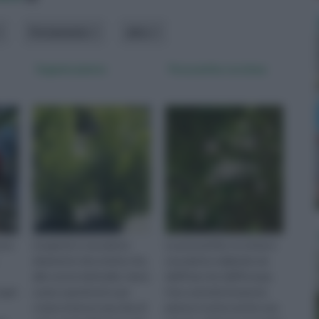
Portamento
altro
Eugenia pianta
Pyracantha coccinea
usto
L’eugenia è una pianta
La pyracantha coccinea è
altamente decorativa che,
una pianta originaria sia
alle nostre latitudini, viene
dell'Asia che dell'Europa.
 ogni
usata soprattutto per
Una curiosità di questa
creare intense macchie di
pianta è esiste anche una