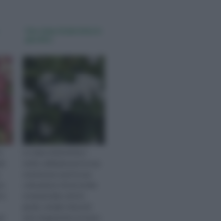
Una siepe di photinia in
giardino
è
La siepe di photinia è
de
molto utilizzata per la sua
resistenza e per la sua
re
colorazione che la rende
i e
ornamentale, ed è in
grado, nel giro di pochi
oi
anni, di garantire un muro