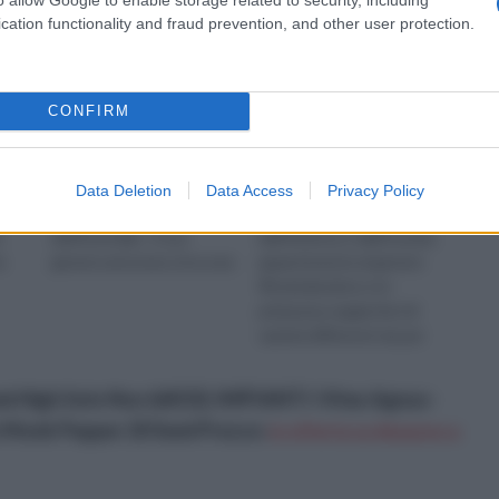
cation functionality and fraud prevention, and other user protection.
CONFIRM
di
Il callistemon è un arbusto
L'azalea è un arbusto
Data Deletion
Data Access
Privacy Policy
sempreverde originario
fiorito, proveniente
i
dell'Australia . Il suo
dall'America e dall'Eurasia,
e
genere annovera circa una
appartenente al genere
Rhododendron e in
primavera regala fiori di
varietà differenti sia per
forma che per colore, con
stupende
mi High Solo Non &#232; IMPIANTI: Vitex Agnus-
 Monk Pepper 20 Semi
Prezzo:
in offerta su Amazon a: