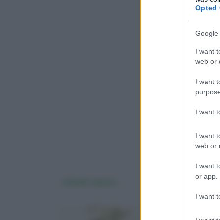
Opted 
Google 
I want t
web or d
I want t
purpose
I want 
I want t
web or d
I want t
or app.
L'olivello spinoso
La peonia
I want t
I want t