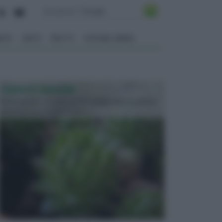
ENTO
ORTO
FRUTTI
VITA NEL VERDE
PIANTE GRASSE
Molto amate e a volte anche collezionate da alcune
persone, ecco le piante grass...