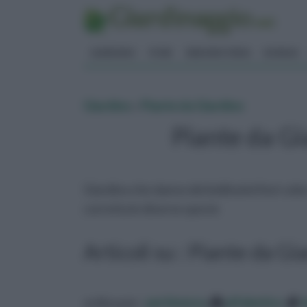
GIARDINO
FIORI
ERBORISTERIA
BONSAI
Giardino
»
Piante da Giardino
Piante da Gi
Giardino che danno dei bellissimi fiori color
corretta le diverse specie
Articoli su : Piante da Gi
ordina per:
pertinenza
alfabetico