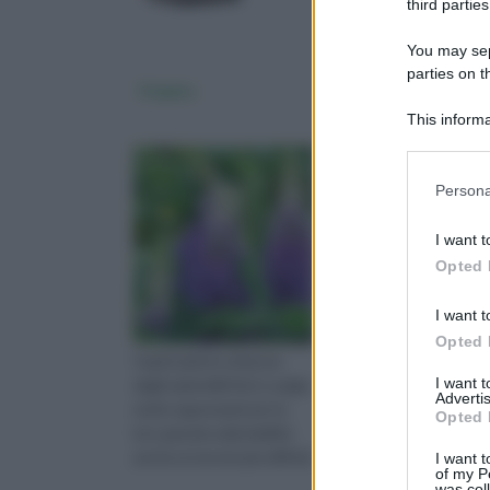
third parties
You may sepa
parties on 
Il lupino
Evonimo
This informa
Downstream P
Please note
Persona
information 
deny consent
I want t
in below Go
Opted 
I want t
Opted 
i lupini piante erbacee
L'evonimo è un arbust
I want 
dagli splendidi fiori a spiga
appartenente alla fami
Advertis
molto apprezzati per la
delle Celestraceae. Al
Opted 
loro grande adattabilità
genere dell'evonimo
anche ai terreni più difficili.
apparte
I want t
of my P
was col