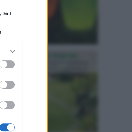
 third
f
er and store
PROGETTAZIONE GIARDINI
to grant or
ed purposes
Il giardino è uno spazio esterno che richiede una
particolare dedizione affinché sia organizzato in ...