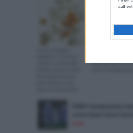
authenti
Con le sue leggere
La peonia è una pianta 
foglioline e i suoi frutti
antichissime origini ed
colorati e commestibili,
apprezzata già da molt
l’olivello spinoso è molto
secoli . Essa appartien
decorativo per buona
parte dell’anno e per
questo è una fra le più
difffuse piante da giardino
Quali s
FERRY Germinazione I Se
castus Seed Casto Casto
8,99€