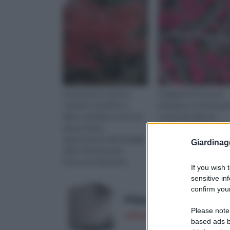
L’Euonymus è spesso
Originario di Cina ed
chiamato mandrino o
Himalaya, il cotoneast
albero mandrino ed è una
un piccolo arbusto
pianta fiorita
sempreverde o deciduo
appartenente alla famiglia
cui esistono varietà
Giardinag
delle Celastraceae.
diverse per portamento
Esistono moltissime
una pianta ornamental
If you wish 
specie: caducifoglie,
utile per creare delle s
sensitive in
arbusti sempreverdi o
e,
confirm your
piccoli a
Philips Lighting Cistus L
Please note
offerta su Amazon a: 59,84
based ads b