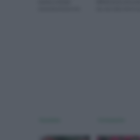
maniera ottimale
difficile da far attecchi
necessita di zone non
ma, una volta che le s
troppo luminose e di
radici hanno fatto pres
terreni con ph acido
Euonymus
Cotoneaster