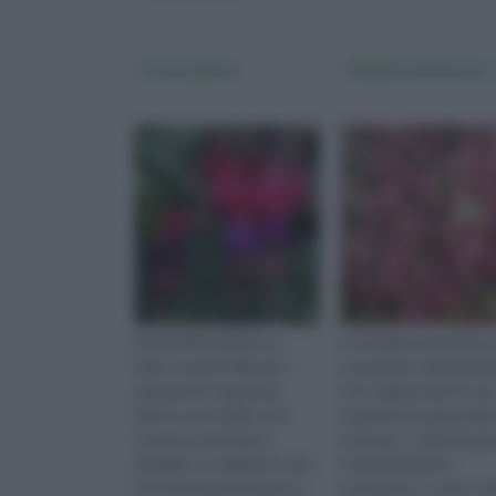
Fucsia pianta
Nandina domestica
Era il 1693 quando un
La nandina domestica 
frate scoprì in Messico
una pianta semprever
una pianta stupenda.
che colpisce per la sua
Restò così colpito che
capacità di sopravvive
tornato in Europa la
ovunque - spazi risicat
disegnò. La chiamò Fucsia.
terreni poveri di
Per avere giusta fama, la
nutrimento - e per i su