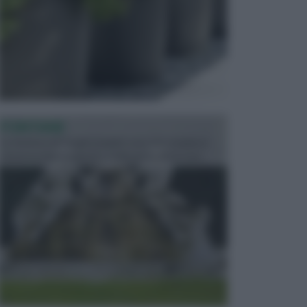
FONTANE
Le fontane dei luoghi pubblici sono dei complessi
monumentali disegnati e realizzati da illustri per...