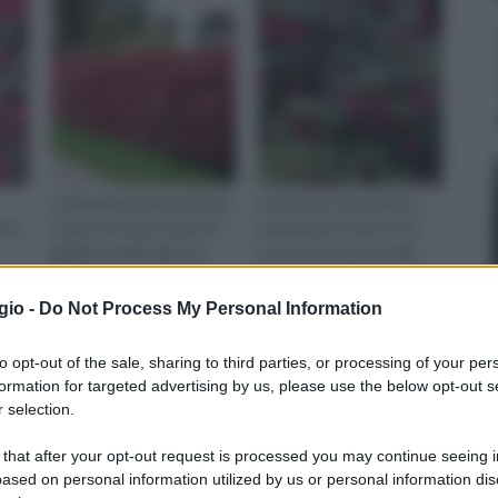
La Photinia pianta sempre
La fucsia è una pianta a
er è
verde che dona colore al
portamento eretto che
giardino grazie alle sue
cresce bene anche alle
, di
foglie rosse, ideale per
nostre latitudini anche se
siepi e vasche.
proviene da terre lontane.
gio -
Do Not Process My Personal Information
. E'
Produce fiori allungati e
e ed
frutti eduli simili alle
to opt-out of the sale, sharing to third parties, or processing of your per
iepi
ciliegie sia per aspetto
formation for targeted advertising by us, please use the below opt-out s
 selection.
ampada da Parete da Esterno, Acciaio Inox
Prezzo:
in
 that after your opt-out request is processed you may continue seeing i
€
ased on personal information utilized by us or personal information dis