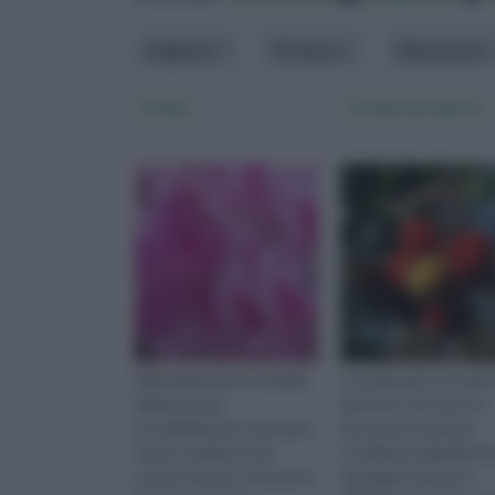
Esigenze
Fioritura
dimensione
Azalea
Corbezzolo pianta
Splendida pianta acidofila
Il corbezzolo è un arb
dalla fioritura
da frutto che riesce a
incredibilmente colorata e
decorare in maniera
vivace, l'azalea è una
eccellente i giardini di
specie che per crescere in
tipologia e forma. E’