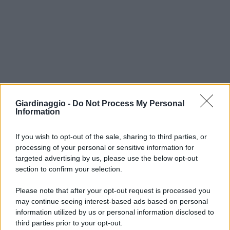
Giardinaggio -
Do Not Process My Personal
Information
If you wish to opt-out of the sale, sharing to third parties, or
processing of your personal or sensitive information for
targeted advertising by us, please use the below opt-out
section to confirm your selection.
Please note that after your opt-out request is processed you
may continue seeing interest-based ads based on personal
information utilized by us or personal information disclosed to
third parties prior to your opt-out.