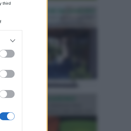
 third
PERGOLE E TETTOIE DA GIARDINO
Le pergole assieme alle tettoie rappresentano due
f
elementi molto importanti per arredare lo spazio e...
er and store
to grant or
ed purposes
ILLUMINAZIONE GIARDINO
L’illuminazione del giardino solitamente viene
progettata in fase di realizzazione dello spazio verd...