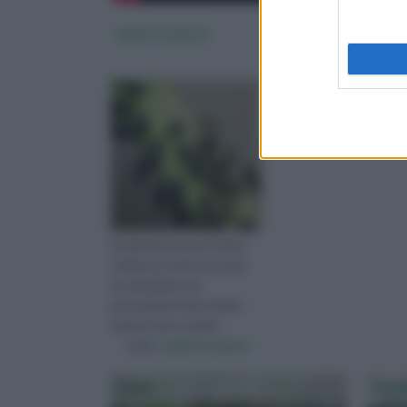
malattie piante
Le piante possono essere
colpite da varie avversità:
sia climatiche che
parassitarie. Nonostante
tutte le cure e attenz
visita :
malattie piante
Oidio
Pero