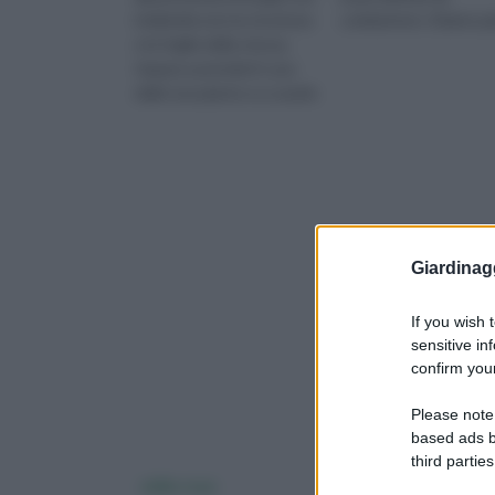
indeboliscono la struttura
combattere. Stiamo pa
e le foglie della stessa.
Impara a prenderti cura
delle tue piante e a curarle
nella maniera
Giardinag
If you wish 
sensitive in
confirm your
Please note
based ads b
third parties
oidio rose
Malattie dei pomod