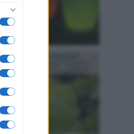
PROGETTAZIONE GIARDINI
Il giardino è uno spazio esterno che richiede una
particolare dedizione affinché sia organizzato in ...