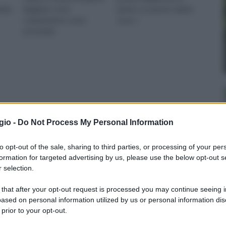
rlan
leggiamo come
piante. Le specie colpite
combatterla e come
sono t
prevenirla.
gio -
Do Not Process My Personal Information
to opt-out of the sale, sharing to third parties, or processing of your per
formation for targeted advertising by us, please use the below opt-out s
 selection.
 that after your opt-out request is processed you may continue seeing i
ased on personal information utilized by us or personal information dis
 prior to your opt-out.
ori