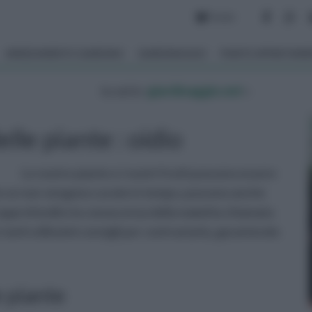
Forum
ARREDAMENTO GIARDINO
GIARDINAGGIO
PIANTE APPARTAM
tu sei in :
giardinaggio.net
»
elle piante : oidio
Le nostre piante e i nostri frutti possono essere
 che se non vengono curate in tempo, possono anche
rai approfondire la conoscenza della malattia chiamata
tanti utilissimi consigli per contrastarla, garantendo
e piante