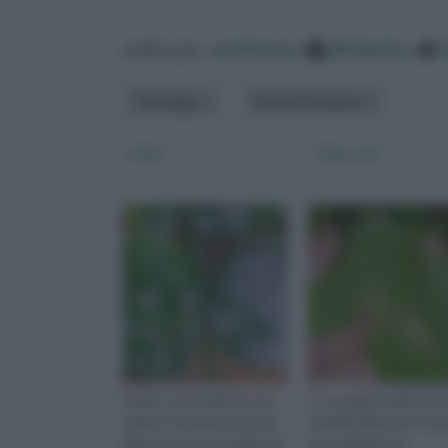
ordina per:
pertinenza
alfabetico
Tipologia
Varietà di pianta
Oidio
Oidio vite
L'oidio è una malattia che
E’ una delle malattie p
colpisce le piante dovuta
temibili della vite ed 
alla presenza di funghi che
la più difficile da