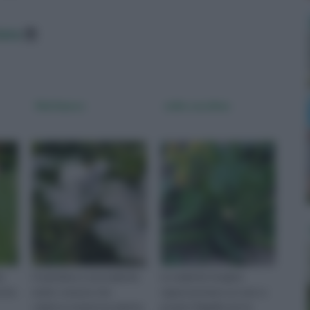
data
Mal bianco
oidio zucchine
iù
Il mal bianco una malattia
Le malattie fungine
anche
molto comune che
rappresentano un vero e
colpisce numerose piante,
proprio flagello per le