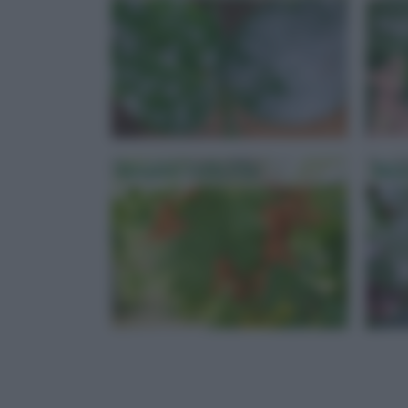
Malattie Della Vite
Mala