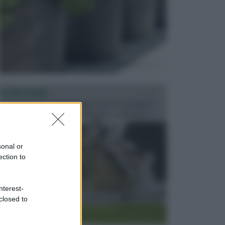
FONTANE
Le fontane dei luoghi pubblici sono dei complessi
monumentali disegnati e realizzati da illustri per...
sonal or
ection to
nterest-
closed to