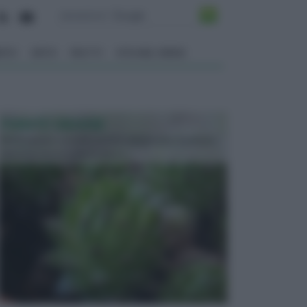
ENTO
ORTO
FRUTTI
VITA NEL VERDE
PIANTE GRASSE
Molto amate e a volte anche collezionate da alcune
persone, ecco le piante grass...