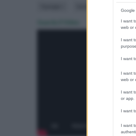
Tipologia
Varietà di pianta
Google 
Guarda il Video
I want t
web or d
I want t
purpose
I want 
I want t
web or d
I want t
or app.
I want t
I want t
authenti