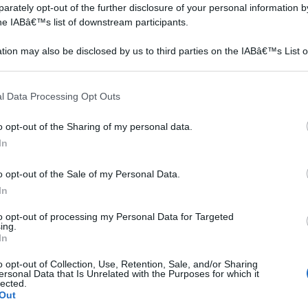
rately opt-out of the further disclosure of your personal information by
the IABâ€™s list of downstream participants.
tion may also be disclosed by us to third parties on the IABâ€™s List o
articipants that may further disclose it to other third parties.
 that this website/app uses one or more Google services and may gath
l Data Processing Opt Outs
including but not limited to your visit or usage behaviour. You may click 
 to Google and its third-party tags to use your data for below specifi
o opt-out of the Sharing of my personal data.
ogle consent section.
In
o opt-out of the Sale of my Personal Data.
e dei
In
i
to opt-out of processing my Personal Data for Targeted
ing.
In
o opt-out of Collection, Use, Retention, Sale, and/or Sharing
ersonal Data that Is Unrelated with the Purposes for which it
lected.
data
Out