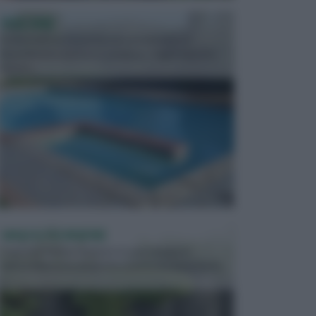
PISCINE
In precedenza, la piscina era considerata un
investimento piuttosto cospicuo. Oggi il mercato
presen...
VASI E FIORIERE
I vasi e le fioriere rientrano in una categoria
dell’arredamento da giardino piuttosto importante,
c...