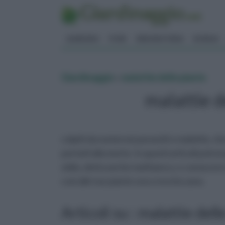
GIARDINO
FIORI
ERBORISTERIA
BONSAI
Giardinaggio
»
malattie delle piante
malattie d
colpiti da numerosi parassiti e malattie,
portarli alla morte. In questi articoli pot
oidio, detta anche mal bianco, e conoscere 
così alle tue piante una crescita sana.
Articoli su : malattie dell