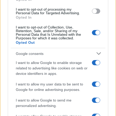
grant or deny consent to Google and its third-party tags to
use your data for below specified purposes in below Google
I want to opt-out of processing my
consent section.
Personal Data for Targeted Advertising.
Opted In
I want to opt-out of Collection, Use,
Retention, Sale, and/or Sharing of my
Personal Data that Is Unrelated with the
Purposes for which it was collected.
Opted Out
Google consents
I want to allow Google to enable storage
related to advertising like cookies on web or
device identifiers in apps.
©2026 - giardinaggio.net - p.iva 03338800984
Collabora con Giardinaggio.net
Pubblicità
I want to allow my user data to be sent to
Google for online advertising purposes.
I want to allow Google to send me
personalized advertising.