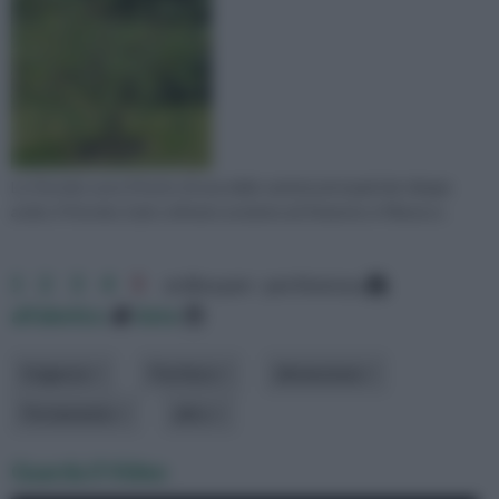
Le Visciole sono il frutto di una delle varietà principali del ciliegio
acido, il Visciolo, il più coltivato assieme ad Amareno e Marasco.
1
2
3
4
5
ordina per: pertinenza
alfabetico
data
Esigenze
Fioritura
dimensione
Portamento
altro
Guarda il Video