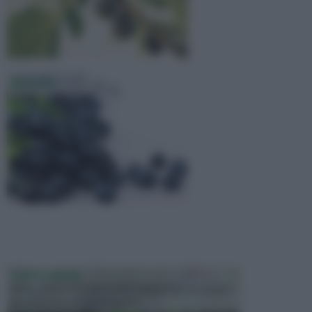
Mirtillo
PIANTE GRASSE
Molto amate e a volte anche collezionate da alcune
persone, ecco le piante grass...