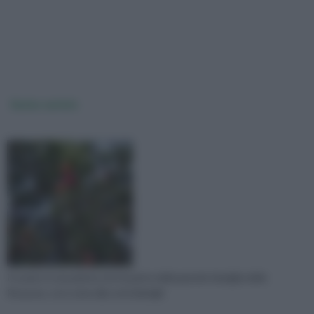
Susino varietà
Il susino è una pianta che fa parte della grande famiglia delle
Rosacee, così come alla sottofamigli