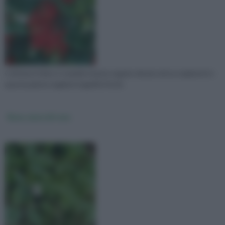
Coltivare il ribes è semplice basta seguire dei piccoli accorgimenti e
questa pianta regalerà magnifici frutti.
Rovo, more di rovo