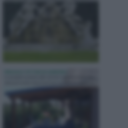
PERGOLE E TETTOIE DA GIARDINO
Le pergole assieme alle tettoie rappresentano due
elementi molto importanti per arredare lo spazio e...