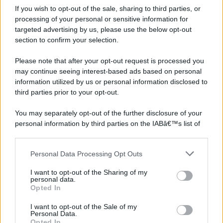
If you wish to opt-out of the sale, sharing to third parties, or
processing of your personal or sensitive information for
targeted advertising by us, please use the below opt-out
section to confirm your selection.
Please note that after your opt-out request is processed you
may continue seeing interest-based ads based on personal
information utilized by us or personal information disclosed to
third parties prior to your opt-out.
You may separately opt-out of the further disclosure of your
personal information by third parties on the IABâ€™s list of
downstream participants.
Personal Data Processing Opt Outs
This information may also be disclosed by us to third parties
on the IABâ€™s List of Downstream Participants that may
I want to opt-out of the Sharing of my
further disclose it to other third parties.
personal data.
Opted In
Please note that this website/app uses one or more Google
services and may gather and store information including but
I want to opt-out of the Sale of my
Personal Data.
not limited to your visit or usage behaviour. You may click to
Opted In