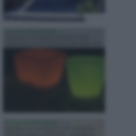
ILLUMINAZIONE GIARDINO
L’illuminazione del giardino solitamente viene
progettata in fase di realizzazione dello spazio verd...
PROGETTAZIONE GIARDINI
Il giardino è uno spazio esterno che richiede una
particolare dedizione affinché sia organizzato in ...