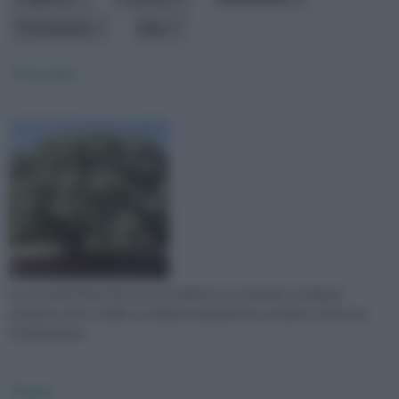
Portamento
altro
Pistacchio
La cura del Pistacchio non è proibitiva, ma richiede condizioni
termiche miti e stabili, un habitat pienamente assolato e discreta
fertilizzazione.
Prunus