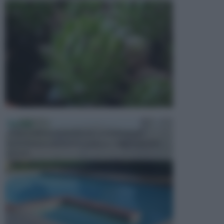
PISCINE
In precedenza, la piscina era considerata un
investimento piuttosto cospicuo. Oggi il mercato
presen...