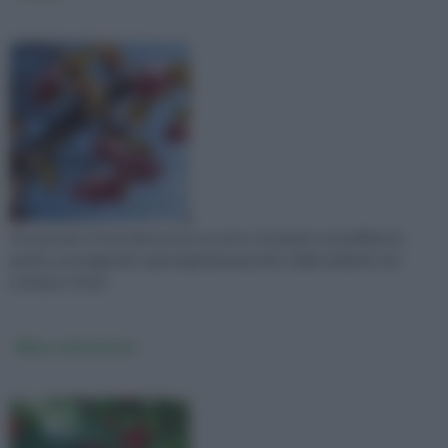
Per gustare i frutti del prunus occorre concimare e annaffiare la
pianta, proteggendo i germogli dai parassiti e dalle malattie che
rovinano i frutti.
Ribes coltivazione