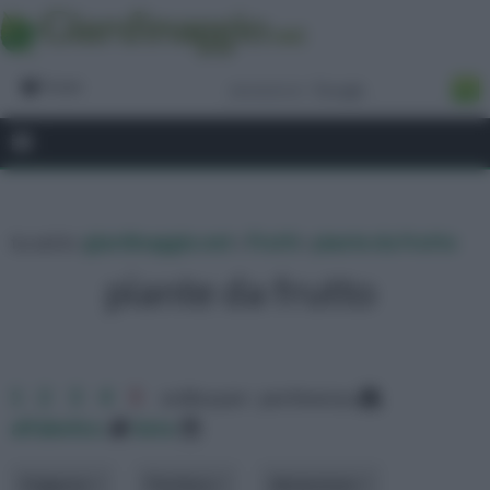
Forum
tu sei in :
giardinaggio.net
»
Frutti
»
piante da frutto
piante da frutto
1
2
3
4
5
ordina per: pertinenza
alfabetico
data
Esigenze
Fioritura
dimensione