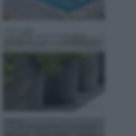
VASI E FIORIERE
I vasi e le fioriere rientrano in una categoria
dell’arredamento da giardino piuttosto importante,
c...
FONTANE
Le fontane dei luoghi pubblici sono dei complessi
monumentali disegnati e realizzati da illustri per...