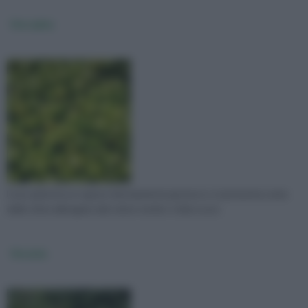
Uva spina
L'uva spina ha un sapore decisamente gustoso e si presenta come
delle sfere allungate dal colore verde o viola scuro.
Visciole