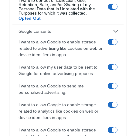
I want to opt-out of Collection, Use,
Retention, Sale, and/or Sharing of my
©2026 - giardinaggio.net - p.iva 03338800984
Personal Data that Is Unrelated with the
Purposes for which it was collected.
Collabora con Giardinaggio.net
Pubblicità
Opted Out
Google consents
I want to allow Google to enable storage
related to advertising like cookies on web or
device identifiers in apps.
I want to allow my user data to be sent to
Google for online advertising purposes.
I want to allow Google to send me
personalized advertising.
I want to allow Google to enable storage
related to analytics like cookies on web or
device identifiers in apps.
I want to allow Google to enable storage