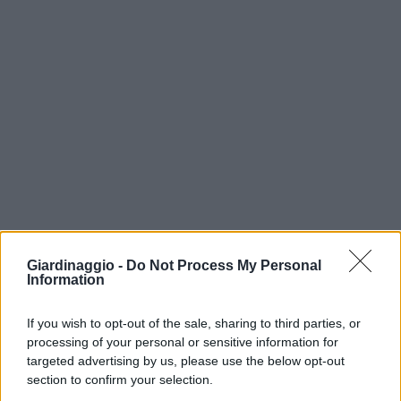
Giardinaggio -
Do Not Process My Personal
Information
If you wish to opt-out of the sale, sharing to third parties, or
processing of your personal or sensitive information for
targeted advertising by us, please use the below opt-out
section to confirm your selection.