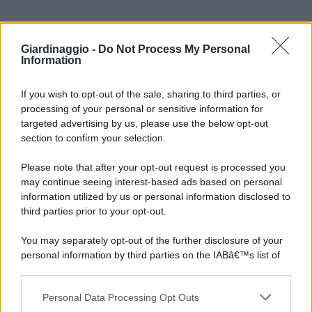
Giardinaggio -
Do Not Process My Personal
Information
If you wish to opt-out of the sale, sharing to third parties, or
processing of your personal or sensitive information for
targeted advertising by us, please use the below opt-out
section to confirm your selection.
Please note that after your opt-out request is processed you
may continue seeing interest-based ads based on personal
information utilized by us or personal information disclosed to
third parties prior to your opt-out.
You may separately opt-out of the further disclosure of your
personal information by third parties on the IABâ€™s list of
downstream participants.
Personal Data Processing Opt Outs
This information may also be disclosed by us to third parties