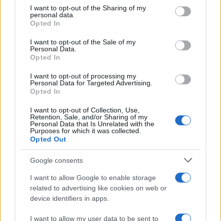
on the IABâ€™s List of Downstream Participants that may
I want to opt-out of the Sharing of my
further disclose it to other third parties.
personal data.
Opted In
Please note that this website/app uses one or more Google
services and may gather and store information including but
I want to opt-out of the Sale of my
Personal Data.
not limited to your visit or usage behaviour. You may click to
Opted In
grant or deny consent to Google and its third-party tags to
use your data for below specified purposes in below Google
I want to opt-out of processing my
consent section.
Personal Data for Targeted Advertising.
Opted In
I want to opt-out of Collection, Use,
Retention, Sale, and/or Sharing of my
Personal Data that Is Unrelated with the
©2026 - giardinaggio.net - p.iva 03338800984
Purposes for which it was collected.
Collabora con Giardinaggio.net
Pubblicità
Opted Out
Google consents
I want to allow Google to enable storage
related to advertising like cookies on web or
device identifiers in apps.
I want to allow my user data to be sent to