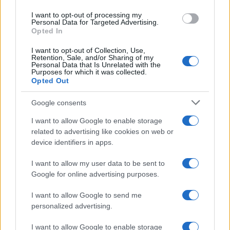
use your data for below specified purposes in below Google
I want to opt-out of processing my
consent section.
Personal Data for Targeted Advertising.
Opted In
I want to opt-out of Collection, Use,
Retention, Sale, and/or Sharing of my
Personal Data that Is Unrelated with the
Purposes for which it was collected.
Opted Out
Google consents
©2026 - giardinaggio.net - p.iva 03338800984
Collabora con Giardinaggio.net
Pubblicità
I want to allow Google to enable storage
related to advertising like cookies on web or
device identifiers in apps.
I want to allow my user data to be sent to
Google for online advertising purposes.
I want to allow Google to send me
personalized advertising.
I want to allow Google to enable storage