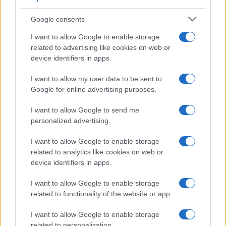
Collabora con Giardinaggio.net
Pubblicità
Google consents
I want to allow Google to enable storage
related to advertising like cookies on web or
device identifiers in apps.
I want to allow my user data to be sent to
Google for online advertising purposes.
I want to allow Google to send me
personalized advertising.
I want to allow Google to enable storage
related to analytics like cookies on web or
device identifiers in apps.
I want to allow Google to enable storage
related to functionality of the website or app.
I want to allow Google to enable storage
related to personalization.