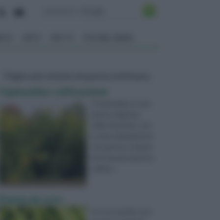
ENTO
ORTO
FRUTTI
VITA NEL VERDE
Pagine più visitate di questa settimana
Topinambur coltivazione
Il topinambur è una
pianta originaria
delle Americhe, che
è stata ultimamente
riscoperta e sempre
più frequentemente
utilizza ...
Piante da orto
Un orto ad alta resa