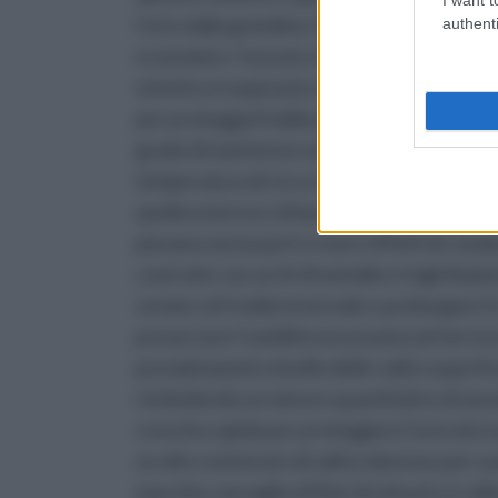
l’orto dalla grandine; leggerissimo ed
authenti
economico ‘tessuto non tessuto’ in fibra
sintetica traspirante appoggiato sugli ort
per proteggerli dalle prime brinate, ma in
grado di mantenere al di sotto una
temperatura di circa 2°C in più rispetto a
quella esterna e di lasciare passare l'acqua
piovana senza però creare effetti di cond
costruite con archi di metallo e fogli di pla
ovviare al freddo invernale e prolungare il 
preservare l’umidità necessaria nel terren
precipitazioni) a livello delle radici super
richiedendo un minore quantitativo di annaf
crescita rapida per proteggere l’orto da tr
un alto contenuto di salino dannoso per suo
macchia, muraglie di filari di arbusti e/o al