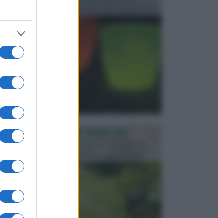
progettata in fase di realizzazione dello spazio verd...
PROGETTAZIONE GIARDINI
Il giardino è uno spazio esterno che richiede una
particolare dedizione affinché sia organizzato in ...