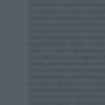
l’umidità nell’aria: il quantitativo idrico in
necessariamente con l’innalzarsi dei gradi
evaporazione e di traspirazione a seconda
vegetazione vanno ad adattarsi diversamente
di sviluppo risulta risolutivo il fattore tem
scelta per l’ubicazione dell’orto a cielo 
topografia (latitudine, altitudine, pendenz
ai fiumi, ecc.), influente sulla temperatura
medi e degli estremi mensili raggiunti e de
anomalie climatiche (gelate tardive o bri
primavera, repentini sbalzi primaverili di 
Considerando che le variazioni di temperat
accelerando o rallentando la crescita dell
completamente dal clima locale, si procede
siano le più opportune e resistenti da int
l’andamento stagionale, come seminare in e