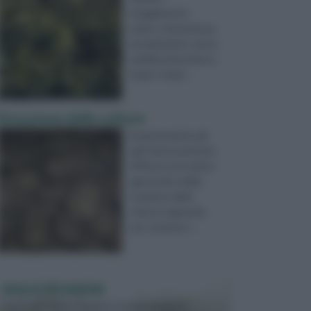
irraggiamento
solare, temperatura,
precipitazioni, vento,
umidità atmosferica,
evapo-traspi ...
Rotazione delle colture
Da generazioni, gli
agricoltori praticano
l’efficace procedura
agronomica della
rotazione delle
colture seguendo
uno schema d ...
VASI E FIORIERE
I vasi e le fioriere rientrano in una categoria