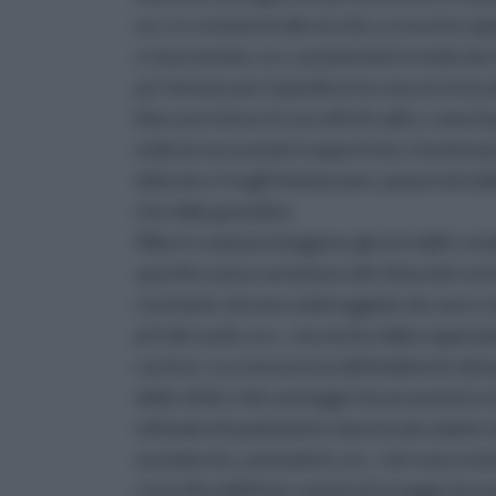
ecc.) e resistenti alla siccità, a crescita ra
o staccionate, ecc. posizionati in modo da ri
po’ lontano per impedirne la concorrenza 
bloccare la luce (i raccolti di radici, come
ombra) oscurando troppo il sito, funzionano
delicate e fragili (melanzane, peperoni) dall
che dalla grandine.
Alberi e siepi proteggono gli orti dalle co
specifico (una variazione del clima del co
recinzioni, di zone ombreggiate da case e mu
pH del suolo, ecc., ma anche dalla vegetaz
cornice. La conoscenza dell'ambiente del p
delle sfide e dei vantaggi che presenta i
ottimale di quali piante siano le più adatte 
assolate (es. pomodori), ecc. che sono sta
certa flessibilità le varietà di ortaggi che