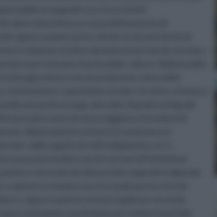
dispensabile ai vegetali si accresce infatti
 di calore atmosferico a causa dell’aumento di
 del vapore acqueo aereo. Anche se alcune forme di
 in relazione al clima, durante le loro fasi di crescita e
peratura per la buona riuscita delle colture. Nella località
aperto bisogna tenere necessariamente conto della
a, orientamento, esposizione al sole e al vento, vicinanza
 media annua di un luogo, dei valori di gradi centigradi
ll’essere più o meno la zona soggetta a fenomeni di
nate per abbassamento notturno in autunno e in
giornate calde seguite da raffreddamento, ecc.).
ura possono incidere anche sui tassi di fotosintesi
e piante e che la durata del periodo vegetativo dipende
 a valutare in maniera accorta quali specie orticole
rodurre, oppure quali accortezze applicare secondo
poca anticipata o posticipata per evitare il periodo