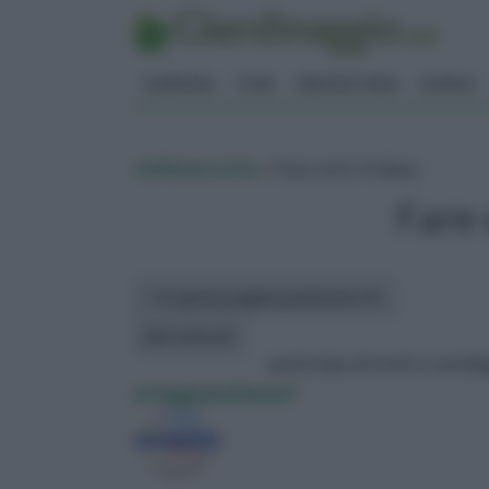
GIARDINO
FIORI
ERBORISTERIA
BONSAI
coltivare orto
» Fare orto: il clima
Fare 
In questa pagina parleremo di :
altri articoli:
partecipa al nostro sonda
ortaggi preferisci?