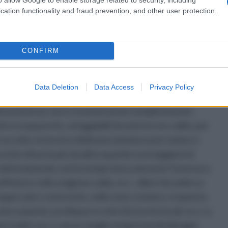
cation functionality and fraud prevention, and other user protection.
aggi
CONFIRM
Data Deletion
Data Access
Privacy Policy
ensa interna; serre a tunnel anche semplicemente
stica trasparente, arieggiabili durante le ore calde, per
raccolto; la tecnica della pacciamatura per isolare e
o (che diventa più alcalino quando scarseggiano le
ficiali innalzando così la temperatura durante l’inverno e
fiature nella stagione calda, ecc.; alberi da ombra a
oppo sole e vento (che, nelle zone costiere, trasporta
lo e piante); predisporre erbe (festuche locali, ecc.) a
beri (salici, ecc.), ancor meglio sempreverdi (olivagni,