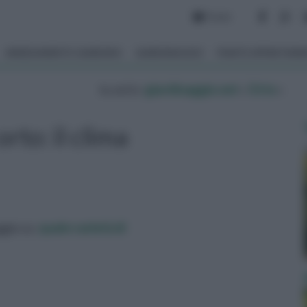
Forum
ARREDAMENTO GIARDINO
GIARDINAGGIO
PIANTE APPARTAM
tu sei in :
giardinaggio.net
»
Orto
»
orto: il clima
ggio su:
quale varietà di