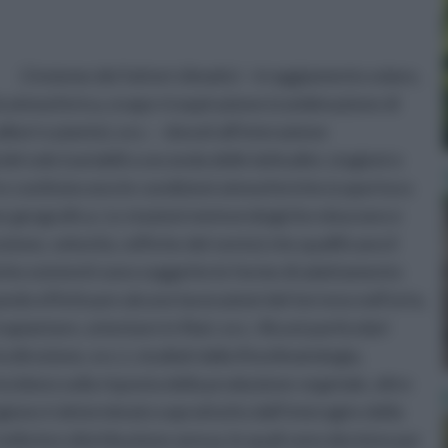
L’insieme dei fattori climatici – irraggiamento solare,
tà atmosferica, evapo-traspirazione (combinazione di
beri e piante), ecc. – dovuti all'interazione
el sole (variabili a seconda delle latitudini, stagioni e
tre costituiscono le condizioni atmosferiche (copertura
ne geografica. Le stazioni meteorologiche misurano e
zione, velocità, raffiche del vento) che qualificano il
iche esistenti sono soggette le forme di adattamento
ando effettuare alcune lavorazioni del terreno nell’orto,
apiantare, orientare in filari, ecc. Alcuni particolari
a direzione, ecc.), studiati dalla fitoclimatologia,
incidono sulla risposta della produzione vegetale, oltre
regione è determinato soprattutto dall’interagire della
lla loro distribuzione annua, le quali sono decisive per