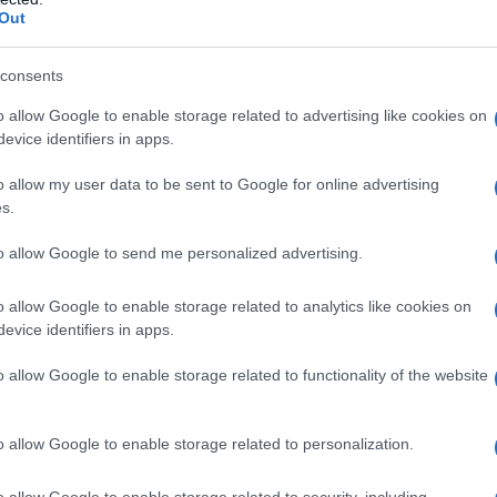
Out
consents
o allow Google to enable storage related to advertising like cookies on
O E SEMINA CONFEZIONE DA 20 LITRI
evice identifiers in apps.
n a: 14,3€
o allow my user data to be sent to Google for online advertising
s.
to allow Google to send me personalized advertising.
tezione e microclima
o allow Google to enable storage related to analytics like cookies on
evice identifiers in apps.
e di
del
o allow Google to enable storage related to functionality of the website
n
ne
o allow Google to enable storage related to personalization.
no di
o allow Google to enable storage related to security, including