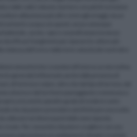
pida e dalle radici robuste, barriere con pali di recinzione
sultare abbastanza più alti e vicini agli ortaggi, ma un
di nutrienti e acqua con questi, senza comunque
 barbabietole, carote, rape e ravanelli amano la mezza
 da efficaci frangivento per riparare le colture più
a violenza dell’urto e dalla forte velocità dei venti oltre
ndizioni atmosferiche creandovi all’interno un microclima
ntesto generale) influenzato anche dalla presenza di
ri, di forte luce solare, oltre che dal tipo di terreno, dal
ione attorno e dal territorio pianeggiante o montuoso a
roprio orto mette quindi in grado di rendersi conto
n modo che da potere procedere ad effettuare una scelta
da collocare nei diversi punti delle zone riparate,
te create. Per consentire di potere scegliere con una
 possono sopravvivere ai cambiamenti climatici, in primis