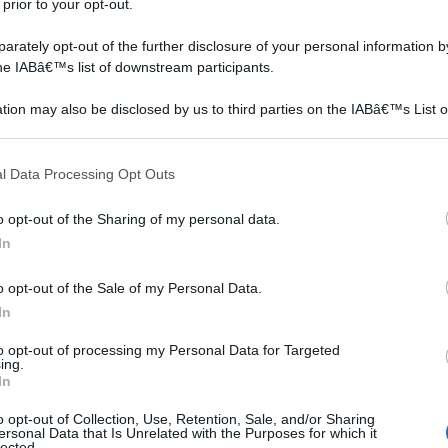
 prior to your opt-out.
possono controllare le temperature minime necessarie
taggi partendo da almeno 5°C per carote, cavoli cinesi e
rately opt-out of the further disclosure of your personal information by
the IABâ€™s list of downstream participants.
er bietole, cavoletti di Bruxelles, cavolfiori, cipolle,
 prezzemolo e sedani; da 13°C per carciofi, crescione e
tion may also be disclosed by us to third parties on the IABâ€™s List o
e, patate e rafano; da 16°C per la cicoria; da 17°C per
articipants that may further disclose it to other third parties.
ioli, peperoncino, peperoni e zucche; da 25° C per
 that this website/app uses one or more Google services and may gath
l Data Processing Opt Outs
including but not limited to your visit or usage behaviour. You may click 
 to Google and its third-party tags to use your data for below specifi
o opt-out of the Sharing of my personal data.
ogle consent section.
In
o opt-out of the Sale of my Personal Data.
In
to opt-out of processing my Personal Data for Targeted
ing.
In
o opt-out of Collection, Use, Retention, Sale, and/or Sharing
ersonal Data that Is Unrelated with the Purposes for which it
lected.