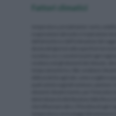
Fattori climatici
temperatura, precipitazioni, vento, umidi
evaporazione dal suolo e traspirazione da al
dell'atmosfera e dell’inclinazione dei raggi d
durata del giorno) sulla superficie terres
nuvolosa, ecc.) caratterizzanti ogni regio
rendono noti gli elementi del clima (es. dire
tempo atmosferico. Alle condizioni climat
delle pratiche agricole, come scegliere qu
quali varietà vegetali seminare, piantare, tr
elementi climatici (vento, per l’intensità e l
determinano la distribuzione della flora e 
che influenzare altro. Il fitoclima di ogni 
temperatura con le piogge (idrometeore) ne