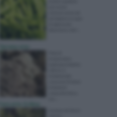
al metro quadrato
può essere
ottenuto anche dai
principianti e in spazi
di ragionevole
dimensione coltiv ...
Terreno orto
Prima di
intraprendere
qualunque iniziativa
nell’orto, è
fondamentale
conoscere l’insieme
di elementi
compositivi (fisico-
mec ...
Fare orto: il clima
L’insieme dei fattori
climatici –