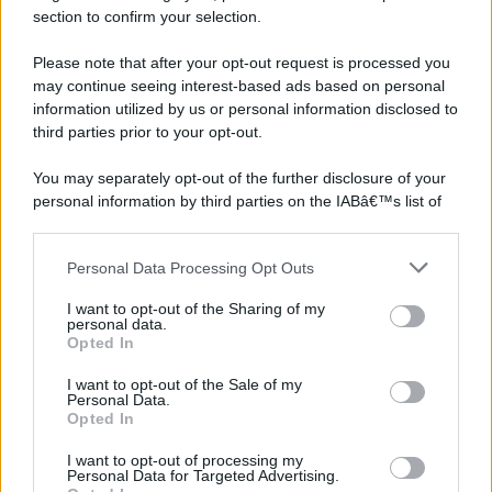
section to confirm your selection.
Please note that after your opt-out request is processed you
may continue seeing interest-based ads based on personal
information utilized by us or personal information disclosed to
third parties prior to your opt-out.
You may separately opt-out of the further disclosure of your
personal information by third parties on the IABâ€™s list of
downstream participants.
Personal Data Processing Opt Outs
This information may also be disclosed by us to third parties
on the IABâ€™s List of Downstream Participants that may
I want to opt-out of the Sharing of my
further disclose it to other third parties.
personal data.
Opted In
Please note that this website/app uses one or more Google
services and may gather and store information including but
I want to opt-out of the Sale of my
Personal Data.
not limited to your visit or usage behaviour. You may click to
Opted In
grant or deny consent to Google and its third-party tags to
use your data for below specified purposes in below Google
I want to opt-out of processing my
consent section.
Personal Data for Targeted Advertising.