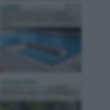
PISCINE
In precedenza, la piscina era considerata un
investimento piuttosto cospicuo. Oggi il mercato
presen...
VASI E FIORIERE
I vasi e le fioriere rientrano in una categoria
dell’arredamento da giardino piuttosto importante,
c...