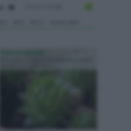
ENTO
ORTO
FRUTTI
VITA NEL VERDE
PIANTE GRASSE
Molto amate e a volte anche collezionate da alcune
persone, ecco le piante grass...