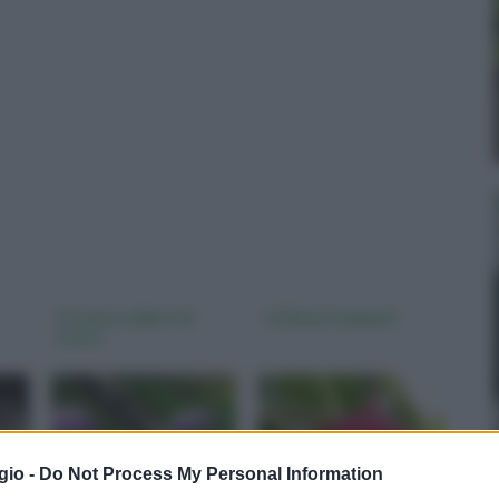
Potatura alberi da
Coltivare lamponi
frutto
gio -
Do Not Process My Personal Information