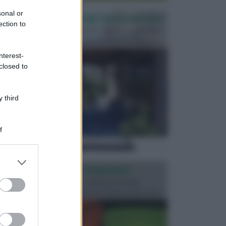
sonal or
PERGOLE E TETTOIE DA GIARDINO
ection to
Le pergole assieme alle tettoie rappresentano due
elementi molto importanti per arredare lo spazio e...
nterest-
closed to
 third
f
er and store
ILLUMINAZIONE GIARDINO
to grant or
ed purposes
L’illuminazione del giardino solitamente viene
progettata in fase di realizzazione dello spazio verd...