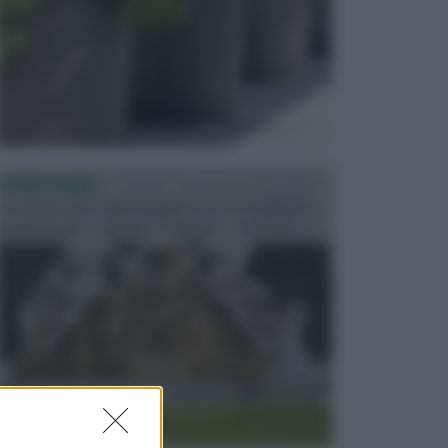
FONTANE
Le fontane dei luoghi pubblici sono dei complessi
monumentali disegnati e realizzati da illustri per...