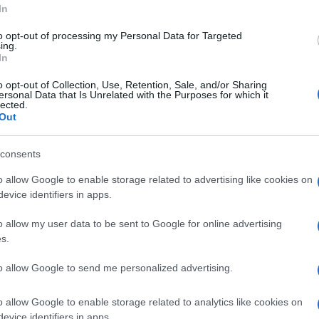
coltivazione
In
to opt-out of processing my Personal Data for Targeted
ing.
In
o opt-out of Collection, Use, Retention, Sale, and/or Sharing
ersonal Data that Is Unrelated with the Purposes for which it
lected.
Out
consents
e
I frutti di bosco sono così
L'avocado è una pianta
o allow Google to enable storage related to advertising like cookies on
o
denominati per via del
tropicale quindi per
evice identifiers in apps.
luogo comune in cui essi
riuscire a coltivarla in
ano
crescono. In realtà però
modo corretto, si
o allow my user data to be sent to Google for online advertising
il
ogni frutto possiede delle
dovrebbero tenere in
s.
ione
caratteristiche proprie.
considerazioni aspetti
ti,
Rientrano nella categoria:
fondamentali come il
to allow Google to send me personalized advertising.
 H
more, lamponi, frago
terreno, l'esposizione, la
temperatura, le irrig
o allow Google to enable storage related to analytics like cookies on
evice identifiers in apps.