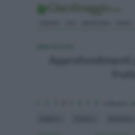
GIARDINO
FIORI
ERBORISTERIA
BONSAI
alberi da frutto
Approfondimenti pi
frutt
1
2
3
4
5
6
7
8
ordina per:
p
Esigenze
Fioritura
dimensione
Licis frutto
Come coltivare le