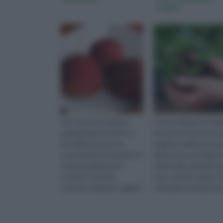
fragole
Per riuscire a coltivare
Come coltivare le frag
adeguatamente il licis si
per avere frutta fresca
dovrebbe conoscere
stagione dalla primave
correttamente la pianta, in
all'autunno: la fragola 
modo da applicare le
adatta alla coltivazione
corrette tecniche
vaso, a pieno campo e a
colturali, utilizzare i migliori
coltivazione idroponica
terreni, scegliere la
Suggerimenti, te
migliore