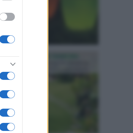
PROGETTAZIONE GIARDINI
Il giardino è uno spazio esterno che richiede una
particolare dedizione affinché sia organizzato in ...