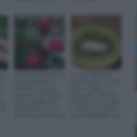
ole
La pianta dei lamponi deve
Un frutto dalla buccia
 di
essere annaffiata con
marrone pelosa, col centro
ra
regolarità e ama essere
bianco a raggiera, con
è
piantata in zone di mezza
polpa verde e semini neri.
 in
ombra, arieggiate ed al
Scopriremo come si pianta
lla
riparo dal vento. È' una
un albero di kiwi, quanto
.
pianta rampicante e quindi
tempo impiega l'albero per
dovremo procurare dei sos
dare i primi frutti,