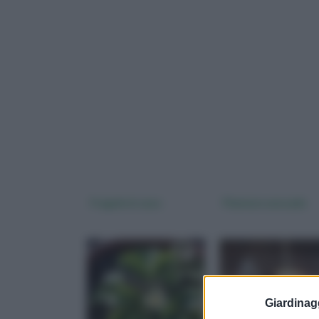
Fragole in vaso
Piantare avocado
Giardinag