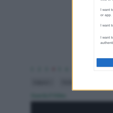
I want t
or app.
I want t
I want t
authenti
1
2
3
4
5
6
7
8
ordina per:
p
Esigenze
Fioritura
dimensione
Guarda il Video