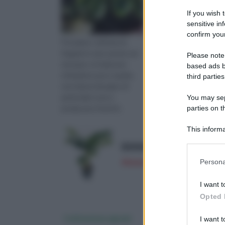
If you wish 
sensitive in
confirm your
Possiamo coltivare le
L'avocado è un frutto d
fragole in vaso anche sul
sapore molto delicato
Please note
terrazzo o in balcone:
si trova alla base di var
based ads b
richiedono poco spazio,
ricette. Al suo interno
third parties
non hanno bisogno di
sono presenti numero
particolari cure e
sostanze nutritive ed 
You may sepa
parties on 
producono frutti in
consigliato nelle diete
abbondanza. La primavera
vegetariane o vegan c
This informa
è il periodo miglior
Downstream P
BANANO, PIANTA DEL BA
Please note
Amazon a: 29,9€
Persona
information 
deny consent
I want t
in below Go
Opted 
Coltivazione agrumi
Gambo di ananas
I want t