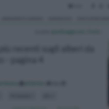
Forum
ARREDAMENTO GIARDINO
GIARDINAGGIO
PIANTE APPARTAM
tu sei in :
giardinaggio.net
»
Frutti
»
ù recenti sugli alberi da
o - pagina 4
ertinenza
alfabetico
data
Portamento
altro
Lamponi coltivazione
Raccolta kiwi