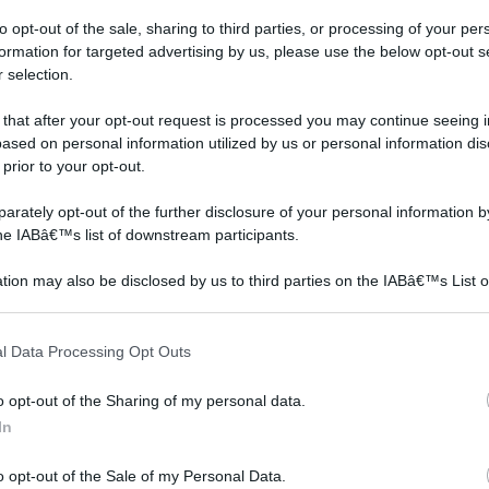
to opt-out of the sale, sharing to third parties, or processing of your per
formation for targeted advertising by us, please use the below opt-out s
 selection.
al
Anche le piante soffrono.
I frutti della pianta di
 che
La potatura infatti è una
lamponi sono molto
 that after your opt-out request is processed you may continue seeing i
ie
pratica imposta dall'uomo.
succosi. Vengono utilizzati
ased on personal information utilized by us or personal information dis
I tagli costituiscono delle
per preparare confetture
 prior to your opt-out.
se
ferite che devono essere
e liquori. Il loro profumo è
è
curate mediante
inebriante, e molto spesso
rately opt-out of the further disclosure of your personal information by
the IABâ€™s list of downstream participants.
l'irrorazione di prodotti
gli estratti sono alla base
he s
specifici facilmente reper
di prodotti cosmeti
tion may also be disclosed by us to third parties on the IABâ€™s List o
articipants that may further disclose it to other third parties.
NANO XXL, pianta vera
Prezzo:
in offerta su
 that this website/app uses one or more Google services and may gath
l Data Processing Opt Outs
including but not limited to your visit or usage behaviour. You may click 
 to Google and its third-party tags to use your data for below specifi
o opt-out of the Sharing of my personal data.
ogle consent section.
In
Frutti di bosco
Coltivazione avocado
o opt-out of the Sale of my Personal Data.