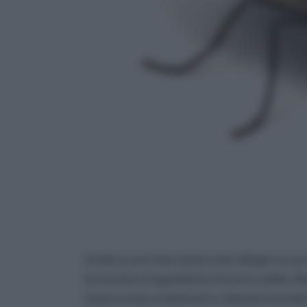
Un'altra acerrima nemica del ciliegio è u
da meritarsi l'appellativo di mosca delle cil
classica mosca domestica, depone le propri