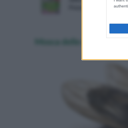
authenti
Prezzo:
in offerta su Amazo
Mosca delle ciliegie