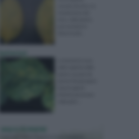
causate da virus. La
trasmissione dei
virus, nelle piante,
può avvenire in
diversi modi ...
batteriosi
Le batteriosi sono
delle malattie delle
piante causate da
batteri fitopatogeni.
Questi agenti
infettivi penetrano
nella piant ...
VASI E FIORIERE
I vasi e le fioriere rientrano in una categoria