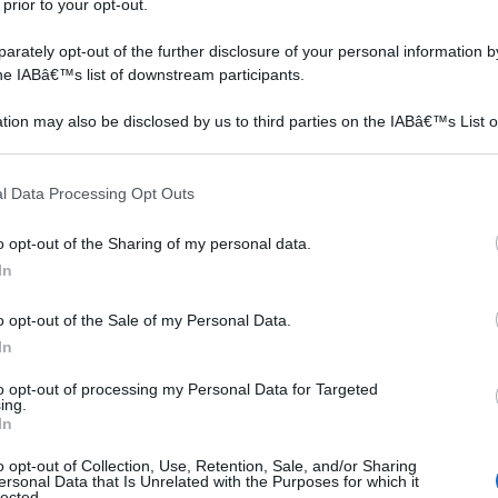
 prior to your opt-out.
rately opt-out of the further disclosure of your personal information by
the IABâ€™s list of downstream participants.
tion may also be disclosed by us to third parties on the IABâ€™s List o
articipants that may further disclose it to other third parties.
o posto va certamente al Corineo una patologia di origine
 that this website/app uses one or more Google services and may gath
i umidi, e che è causata dalla Stigmina carpophila. I
l Data Processing Opt Outs
including but not limited to your visit or usage behaviour. You may click 
 evidenti soprattutto a livello delle foglie, sulle quali
 to Google and its third-party tags to use your data for below specifi
o opt-out of the Sharing of my personal data.
oni necrotiche. Con il proliferare del fungo anche i
ogle consent section.
In
ano immangiabili. Le ciliegie provenienti da alberi
la loro superficie una spaccatura nera con il bordo rosso.
o opt-out of the Sale of my Personal Data.
to da questa malattia è molto difficile debellarla del tutto
In
lassici. Nella stagione primaverile o autunnale, infatti, è
to opt-out of processing my Personal Data for Targeted
 bordolese o ossicloruro di rame.
ing.
In
innesto ciliegio
Ciliegio potatura
o opt-out of Collection, Use, Retention, Sale, and/or Sharing
ersonal Data that Is Unrelated with the Purposes for which it
lected.