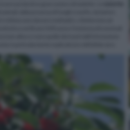
ò essere preda di un gran numero di malattie. Le
malattie
animali, dalla presenza di funghi o muffe, da batteri.
 è vittima sono davvero molteplici, ci limiteremo ad
attutto a verificare l'efficacia e l'esistenza di eventuali
sciute allora ci sono quelle derivanti dall'infestazione
i nome è particolarmente esplicativo) e dell'afide nero.