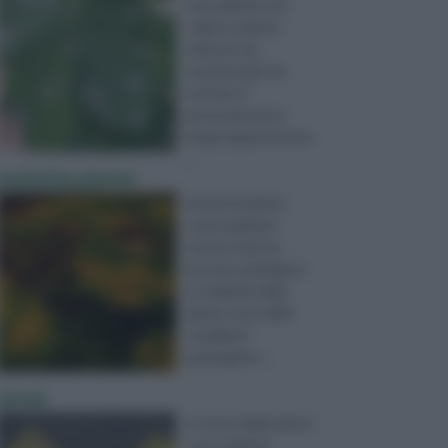
una malattia che
colpisce piante
erbacee sia
ornamentali che
orticole. E’
provocata da un
fungo appartenente
...
malattia piante
Anche le piante,
come qualsiasi
essere vivente,
possono ammalarsi.
Le malattie delle
piante sono delle
condizioni
patologiche ...
virosi
Le virosi delle piante
sono malattie