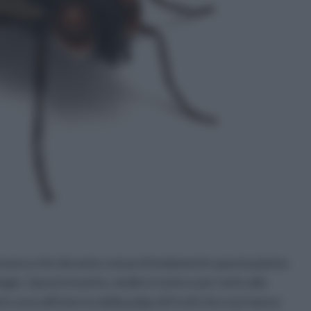
na mosca che devasta così profondamente questa pianta
iegie. Questo insetto, simile in tutto e per tutto alla
e uova all'interno della polpa di frutti che non hanno