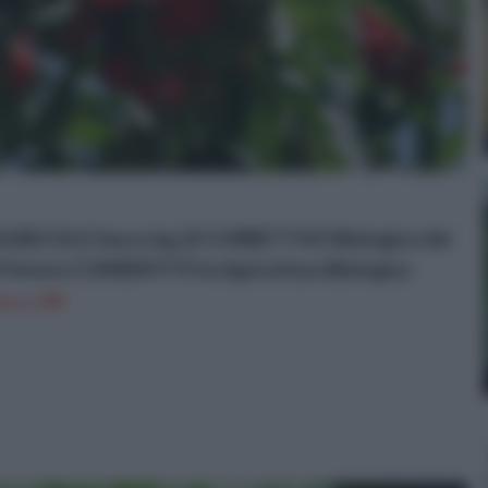
AGRICOLO Sacco kg.25 CORRETTIVO Biologico del
 Polvere CONSENTITO in Agricoltura Biologica
on a: 29€