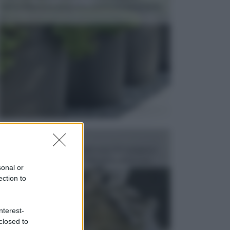
dell’arredamento da giardino piuttosto importante,
c...
FONTANE
Le fontane dei luoghi pubblici sono dei complessi
monumentali disegnati e realizzati da illustri per...
sonal or
ection to
nterest-
closed to