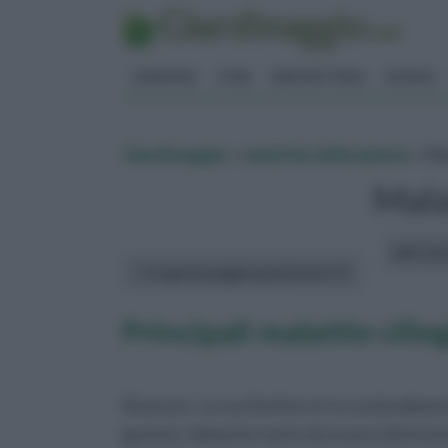
GIARDINO
FIORI
ERBORISTERIA
BONSAI
Giardinaggio
»
malattie delle piante
» Mal
Malat
altri art
In questa pagina parleremo di :
Principali malattie cilie
Rosacee. La sua fioritura è eccezionalment
gustosi, talmente tanto da essere divenuti p