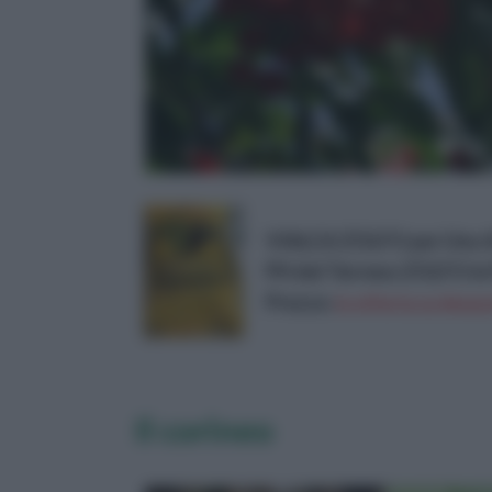
VIALCA ZOLFO per Uno 
PH del Terreno ZOLFO in
Prezzo:
in offerta su Amaz
Il corineo