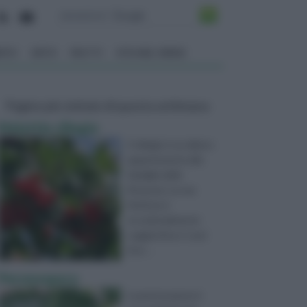
ENTO
ORTO
FRUTTI
VITA NEL VERDE
Pagine più visitate di questa settimana
Malattie ciliegio
Il ciliegio è un albero
appartenente alla
famiglia delle
Rosacee. La sua
fioritura è
eccezionalmente
suggestiva e i suoi
frut ...
Peronospora
La peronospora è