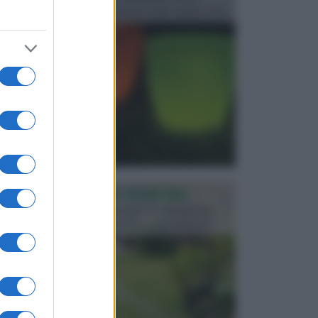
progettata in fase di realizzazione dello spazio verd...
PROGETTAZIONE GIARDINI
Il giardino è uno spazio esterno che richiede una
particolare dedizione affinché sia organizzato in ...