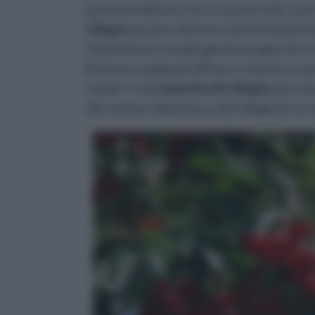
piuttosto delicato che, in quanto tale, pu
ciliegio
possono derivare da infestazioni di 
Dal momento che gli agenti patogeni di cui
illustrare quelle più diffuse e comuni e sopr
rimedi. Tra le
malattie del ciliegio
più cono
del corineo, della mosca del ciliegio (il cu