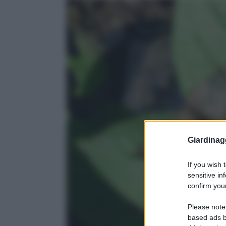
Giardinag
If you wish 
sensitive in
confirm your
Please note
based ads b