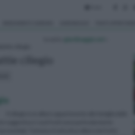
Forum
ARREDAMENTO GIARDINO
GIARDINAGGIO
PIANTE APPARTAM
tu sei in :
giardinaggio.net
»
attie ciliegio
tie ciliegio
icoli:
gio
Il ciliegio è un albero appartenente alla famiglia delle
e suggestiva e i suoi frutti sono particolarmente
roverbiali. Tuttavia si tratta di un albero da frutto