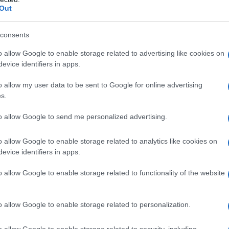
Out
consents
o allow Google to enable storage related to advertising like cookies on
evice identifiers in apps.
o allow my user data to be sent to Google for online advertising
s.
 che
Il ciliegio è un albero da
Il ciliegio è un albero che
to allow Google to send me personalized advertising.
frutto che permette di
non ama essere potato. Se
gustare uno dei prodotti
fosse una persona e
o allow Google to enable storage related to analytics like cookies on
io
più apprezzati in
potesse parlare potremmo
evice identifiers in apps.
agricoltura: la ciliegia.
certamente affermare che
Rosso, amaranto, dolce e
direbbe un secco “no” a
o allow Google to enable storage related to functionality of the website
ei
succoso, questo frutto
qualsiasi intervento di
..
possiede ottime proprietà
taglio delle sue parti
organol...
veget...
o allow Google to enable storage related to personalization.
istemico appositamente studiato per la Protezione
da casa e da Giardino, 100 Ml, 4.5x7.5x12 cm
o allow Google to enable storage related to security, including