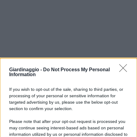
Giardinaggio -
Do Not Process My Personal
Information
If you wish to opt-out of the sale, sharing to third parties, or
processing of your personal or sensitive information for
targeted advertising by us, please use the below opt-out
section to confirm your selection.
Please note that after your opt-out request is processed you
may continue seeing interest-based ads based on personal
information utilized by us or personal information disclosed to