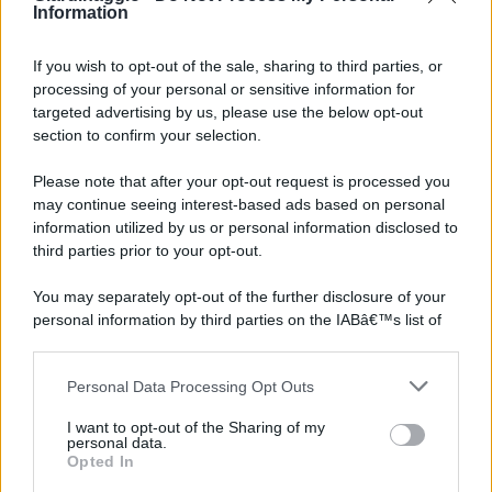
Information
If you wish to opt-out of the sale, sharing to third parties, or
processing of your personal or sensitive information for
targeted advertising by us, please use the below opt-out
section to confirm your selection.
Please note that after your opt-out request is processed you
may continue seeing interest-based ads based on personal
information utilized by us or personal information disclosed to
third parties prior to your opt-out.
You may separately opt-out of the further disclosure of your
personal information by third parties on the IABâ€™s list of
downstream participants.
Personal Data Processing Opt Outs
This information may also be disclosed by us to third parties
on the IABâ€™s List of Downstream Participants that may
I want to opt-out of the Sharing of my
further disclose it to other third parties.
personal data.
Opted In
Please note that this website/app uses one or more Google