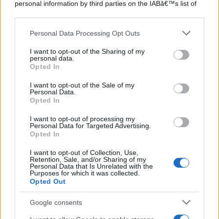
personal information by third parties on the IABâ€™s list of
downstream participants.
Personal Data Processing Opt Outs
This information may also be disclosed by us to third parties
on the IABâ€™s List of Downstream Participants that may
I want to opt-out of the Sharing of my
further disclose it to other third parties.
personal data.
Opted In
Please note that this website/app uses one or more Google
services and may gather and store information including but
I want to opt-out of the Sale of my
Personal Data.
not limited to your visit or usage behaviour. You may click to
Opted In
grant or deny consent to Google and its third-party tags to
use your data for below specified purposes in below Google
I want to opt-out of processing my
consent section.
Personal Data for Targeted Advertising.
Opted In
I want to opt-out of Collection, Use,
Retention, Sale, and/or Sharing of my
Personal Data that Is Unrelated with the
Purposes for which it was collected.
Opted Out
Google consents