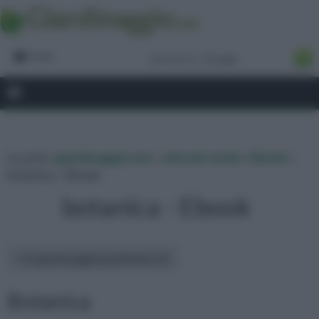
Forum
tu sei in :
giardinaggio.net
»
vita nel verde
»
Ebook
»
botanica - Ebook
botanica - Ebook
In questa pagina parleremo di :
Botanica