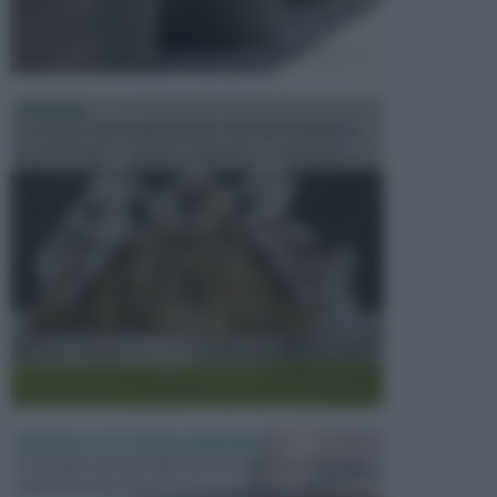
FONTANE
Le fontane dei luoghi pubblici sono dei complessi
monumentali disegnati e realizzati da illustri per...
PERGOLE E TETTOIE DA GIARDINO
Le pergole assieme alle tettoie rappresentano due
elementi molto importanti per arredare lo spazio e...