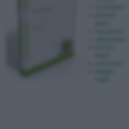
azoto piante
potassio
piante
ferro piante
calcio piante
Fosforo
piante
zolfo piante
Margine
foglie