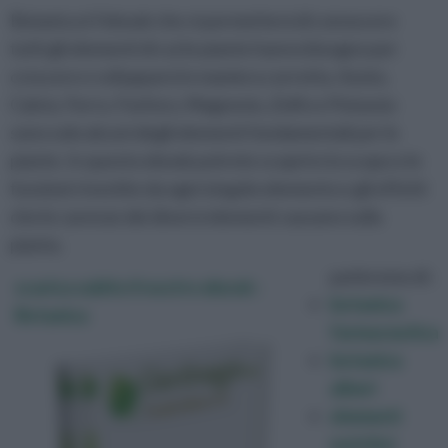
Botanica è l'ebook che vi permetterà di conoscere
tutti gli elementi di cui le piante hanno bisogno per
crescere e svilupparsi in maniera corretta. Azoto,
Calcio, Ferro, Fosforo, Magnesio, Zolfo e Potassio
sono solo alcuni degli elementi fondamentali per le
piante. In questo ebook potrete scoprire lo scopo e le
funzioni rivestite da ogni singolo elemento e gli effetti
che le carenze dei diversi elementi causano sulla
pianta.
parleremo di :
scarica subito il nostro ebook :
botanica
Botanica
farmaceutica
botanica
alberi
elementi
nutritivi