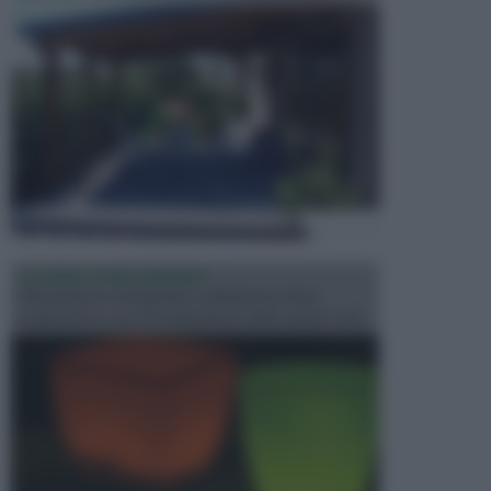
ILLUMINAZIONE GIARDINO
L’illuminazione del giardino solitamente viene
progettata in fase di realizzazione dello spazio verd...