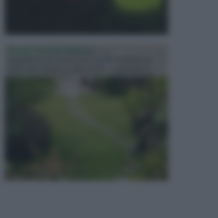
PROGETTAZIONE GIARDINI
Il giardino è uno spazio esterno che richiede una
particolare dedizione affinché sia organizzato in ...