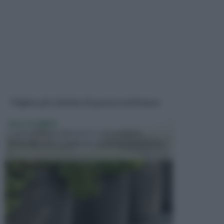
Pagine più visitate di questa settimana
VASI E FIORIERE
I vasi e le fioriere rientrano in una categoria
dell’arredamento da giardino piuttosto importante,
c...