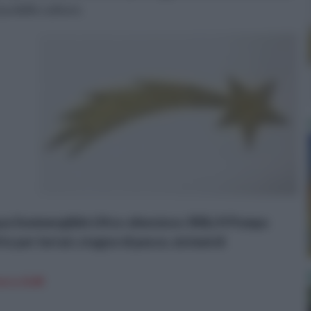
a delle culture.
a Sommergibile Ultra-silenzioso 300L/H Pompa
 per terrari, stagno di pesce, sistemi di
n a: 8,4€