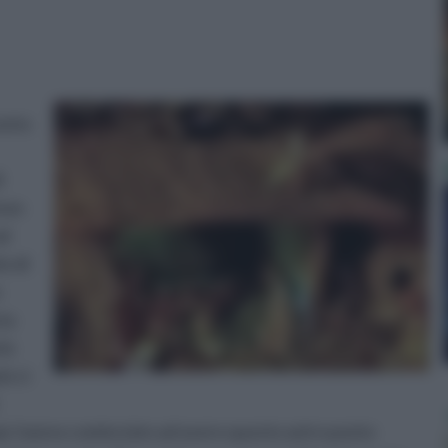
conto
i
(non
ad
lo di
n
sta
ie
iù ci
epi, hanno cominciato ad avere questo astro posto