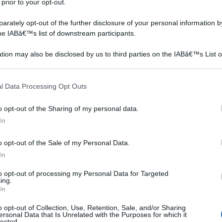
 prior to your opt-out.
cerchiamo di vedere come può essere
utilizzata nel nostro presepe. Innanzitutto
rately opt-out of the further disclosure of your personal information by
the IABâ€™s list of downstream participants.
cercherò di illustrare molto brevemente la
confusione che regna circa la posizione della
tion may also be disclosed by us to third parties on the IABâ€™s List o
stella cometa, sempre senza urtare la
articipants that may further disclose it to other third parties.
suscettibilità di nessuno; c'è infatti una certa
 that this website/app uses one or more Google services and may gath
l Data Processing Opt Outs
incertezza perché la stella appunto era
including but not limited to your visit or usage behaviour. You may click 
 to Google and its third-party tags to use your data for below specifi
a ad indicare la strada ai Re Magi in arrivo, ma la stella
o opt-out of the Sharing of my personal data.
ogle consent section.
ppure indicava il cammino ai Re Magi precedendoli sulla
In
iarito, e sia in pittura che nelle rappresentazioni dei
o opt-out of the Sale of my Personal Data.
ntrambi i modi, c'è infatti chi pone la stella cometa
In
aggio centrale e dalla capanna con sotto i Re Magi, c'è chi
na e non la posta mai, ad indicare il luogo dove avverrà
to opt-out of processing my Personal Data for Targeted
ing.
opra i Re Magi, che come sappiamo arriveranno solamente
In
o opt-out of Collection, Use, Retention, Sale, and/or Sharing
ersonal Data that Is Unrelated with the Purposes for which it
lected.