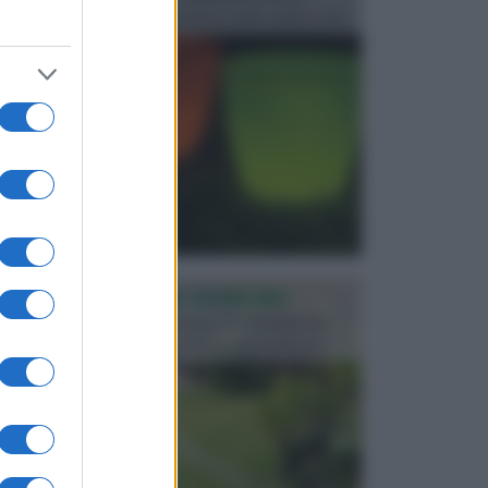
progettata in fase di realizzazione dello spazio verd...
PROGETTAZIONE GIARDINI
Il giardino è uno spazio esterno che richiede una
particolare dedizione affinché sia organizzato in ...