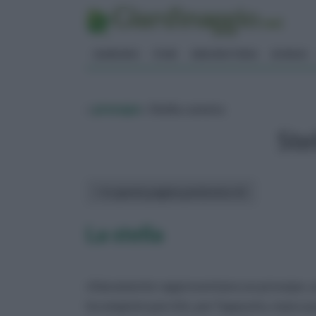
GIARDINO
FIORI
ERBORISTERIA
BONSAI
»
presepe
» Stella cometa
Ste
In questa pagina parleremo di :
La stella
chiaramente rappresentano un presepe, un
incompiuto perché, per l'appunto, manca pr