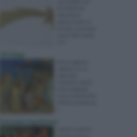
senza dubbio uno
dei simboli che
chiaramente
rappresentano un
presepe, un presepe
senza stella cometa
è un ...
I Re Magi
Ancora oggi non
sappiamo se i re
magi siamo
veramente esistiti.
La loro leggenda
nasce in tempi molto
antichi e proviene da
l ...
Il presepe napoletano
Quando si parla di
presepe si pensa