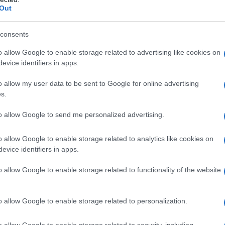
Out
consents
 i
o allow Google to enable storage related to advertising like cookies on
a
evice identifiers in apps.
è un
o allow my user data to be sent to Google for online advertising
tivo
s.
te
to allow Google to send me personalized advertising.
zzare
ere
o allow Google to enable storage related to analytics like cookies on
dere
evice identifiers in apps.
o
o allow Google to enable storage related to functionality of the website
ccolo esempio, potete fare una stella in compensato
a e per fare la scia della vostra stella, ma potete anche,
o allow Google to enable storage related to personalization.
un tubo luminoso per la scia e renderla luminosa. Per
 davvero meraviglioso, potete anche utilizzare delle
o allow Google to enable storage related to security, including