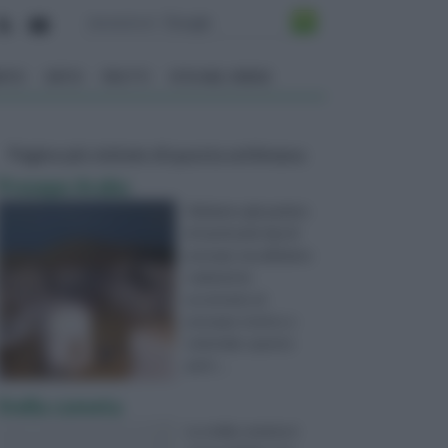
ENTO
ORTO
FRUTTI
VITA NEL VERDE
Pagine più visitate di questa settimana
Presepe Arabo
Abbiamo già parlato
di tantissimi tipi di
presepi, ma abbiamo
solamente
accennato al
presepe storico o
orientale; questo
però ...
Stella cometa
La stella cometa è