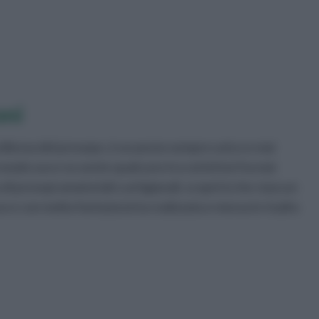
oni
ellenza del presepe, è un pezzo sempre unico e mai
a modo suo e se avete qualcuno tra voi lettori ha mai
di presepi amatoriali o artigianali, scoprirà che ciascun
o e con molta fantasia la ha realizzata e messa in risalto