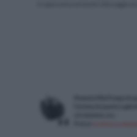
lo rappresenta nel mondo nella maggioranz
Maxesla Mini Pompa Acqu
Fontana Acquario Laghetto
circolazione, ecc.
Prezzo:
in offerta su Amazo