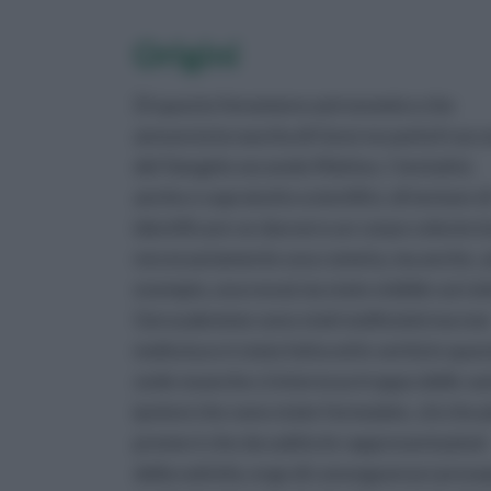
Origini
Di questo fenomeno astronomico che
annuncia la nascita di Gesù ne parla il rac
del Vangelo secondo Matteo. I tentativi,
anche e sopratutto scientifici, di tentare d
identificare se davvero un corpo celeste 
necessariamente una cometa, ma anche, 
esempio, una nova) sia stato visibile sul cie
Gerusalemme sono stati moltissimi ma no
molta luce è stata fatta ed in verità in que
sede neanche ci interessa troppo delle var
ipotesi che sono state formulate, ciò che p
preme è che da subito le rappresentazioni
della natività, ergo di conseguenza i pres