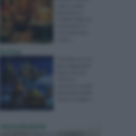
subito a quello
napoletano, le
tradizioni della sua
composizione si
sono mantenute
sempre ...
Re Magi
I Re Magi sono una
figura leggendaria
legata al mondo
cattolico e
sopratutto a quello
dei presepi natalizi.
Queste tre figure ...
VASI E FIORIERE
I vasi e le fioriere rientrano in una categoria