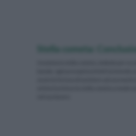
Stella cometa: Conclusi
Insomma la stella cometa, simbolo per ecc
banale, ogni presepista infatti la intende 
avuto la fortuna di assistere ad una mostra 
artista ha inteso la stella cometa a modo su
nel suo lavoro.