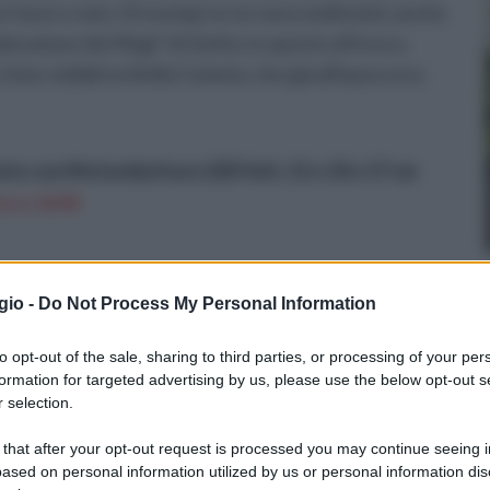
 Gesù e nato. Di esempi ve ne sono moltissimi, anche
orazione dei Magi” di Giotto, in questo affresco,
 ben visibile la Stella Cometa, che già all'epoca era
o con Motoriduttore 220 Volt, 15 x 10 x 17 cm
n a: 24,9€
gio -
Do Not Process My Personal Information
to opt-out of the sale, sharing to third parties, or processing of your per
formation for targeted advertising by us, please use the below opt-out s
Detto questo, e visto che comunque molta
 selection.
incertezza rimane su questo astro che,
perlomeno secondo il vangelo di Matteo,
 that after your opt-out request is processed you may continue seeing i
ased on personal information utilized by us or personal information dis
solcava il cielo in quella fatidica notte,