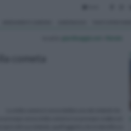
Forum
ARREDAMENTO GIARDINO
GIARDINAGGIO
PIANTE APPARTAM
tu sei in :
giardinaggio.net
»
Natale
lla cometa
La stella cometa è senza dubbio uno dei simboli che
 presepe senza stella cometa è un presepe scialbo ed
oprio del suo simbolo, quell'oggetto che lo identifica e