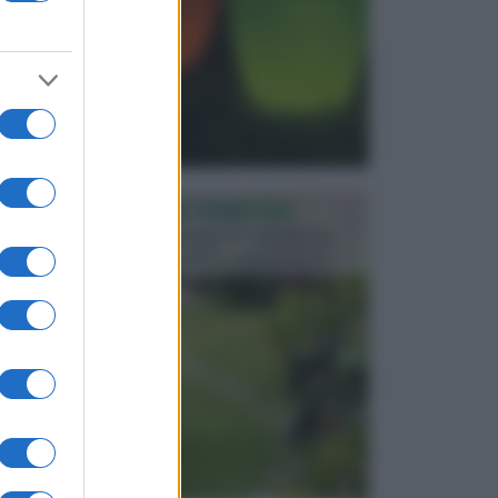
PROGETTAZIONE GIARDINI
Il giardino è uno spazio esterno che richiede una
particolare dedizione affinché sia organizzato in ...