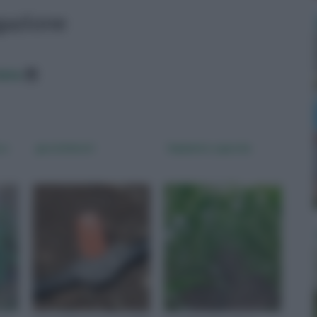
igazione
data
 a
gocciolatori
Impianto a goccia