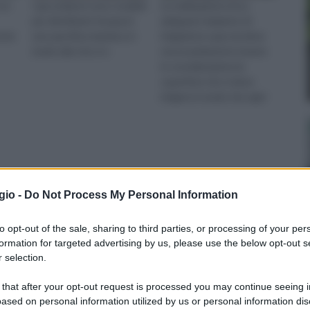
 un
I gocciolatori sono studiati
La realizzazione di un
per distribuire l'acqua in
adeguato impianto di
nche
una specifica maniera, in
irrigazione a goccia deve
modo tale che si o
necessariamente tenere
in considerazione la
superficie che si deve
irrigare in modo che ogni
parte riceva la corretta
quantità d'a
gio -
Do Not Process My Personal Information
to opt-out of the sale, sharing to third parties, or processing of your per
formation for targeted advertising by us, please use the below opt-out s
 selection.
 that after your opt-out request is processed you may continue seeing i
ased on personal information utilized by us or personal information dis