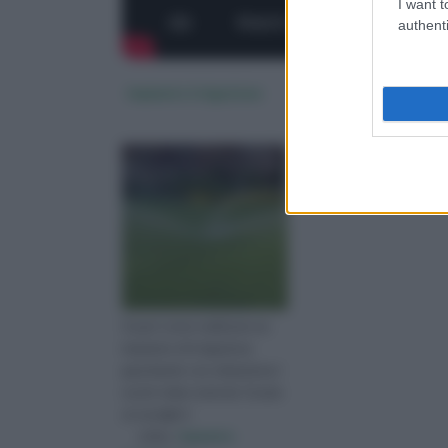
I want t
authenti
impianto irrigazione
Scopri come realizzare un
impianto di irrigazione
guardando con attenzione i
nostri video tutorial. Grazie
ai consigli d
visita :
impianto