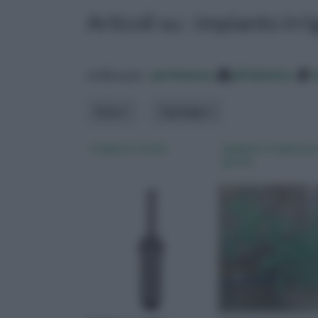
Articoli su : impianto irr
ordina per:
pertinenza
alfabetico
Tema
Tipologia
irrigatori statici
impianto irrigazione
goccia