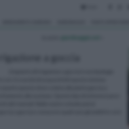
Forum
ARREDAMENTO GIARDINO
GIARDINAGGIO
PIANTE APPARTAM
tu sei in :
giardinaggio.net
»
rigazione a goccia
L'impianto di irrigazione a goccia è una tipologia
in cui c'è scarsità di acqua;infatti questo sistema
 quanto questa viene ceduta alla pianta goccia a
rettamente alla sua base. Questo tipo di sistema è poco
riti altri metodi. Nelle nostre schede potrai
ccia a goccia e conoscere quali sono gli ambiti in cui è