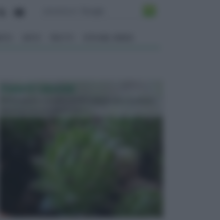
ENTO
ORTO
FRUTTI
VITA NEL VERDE
PIANTE GRASSE
Molto amate e a volte anche collezionate da alcune
persone, ecco le piante grass...