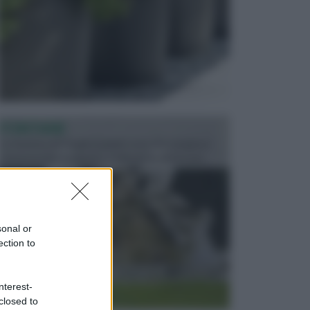
FONTANE
Le fontane dei luoghi pubblici sono dei complessi
monumentali disegnati e realizzati da illustri per...
sonal or
ection to
nterest-
closed to