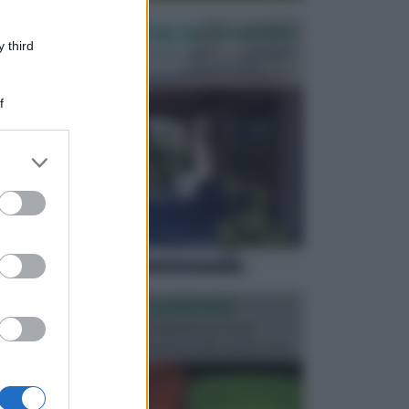
PERGOLE E TETTOIE DA GIARDINO
 third
Le pergole assieme alle tettoie rappresentano due
elementi molto importanti per arredare lo spazio e...
f
er and store
to grant or
ed purposes
ILLUMINAZIONE GIARDINO
L’illuminazione del giardino solitamente viene
progettata in fase di realizzazione dello spazio verd...