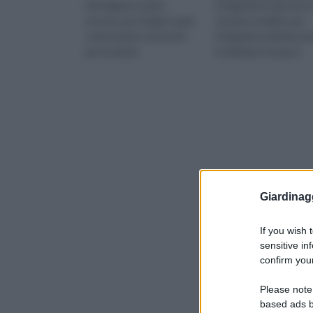
Gli irrigatori statici
L’irrigazione a goccia è
servono per irrigare spazi
sistema studiato per
come il prato, ma anche
l’irrigazione definita a
per le aiuole.
localizzata, l’acqua è
Giardinag
If you wish 
sensitive in
confirm your
Please note
based ads b