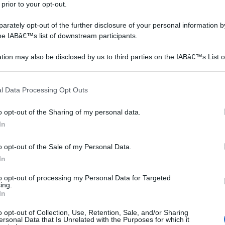
 prior to your opt-out.
rately opt-out of the further disclosure of your personal information by
the IABâ€™s list of downstream participants.
tion may also be disclosed by us to third parties on the IABâ€™s List o
articipants that may further disclose it to other third parties.
 that this website/app uses one or more Google services and may gath
l Data Processing Opt Outs
including but not limited to your visit or usage behaviour. You may click 
 to Google and its third-party tags to use your data for below specifi
o opt-out of the Sharing of my personal data.
ogle consent section.
In
o opt-out of the Sale of my Personal Data.
sati
ntire
In
. La
to opt-out of processing my Personal Data for Targeted
ing.
In
o opt-out of Collection, Use, Retention, Sale, and/or Sharing
ersonal Data that Is Unrelated with the Purposes for which it