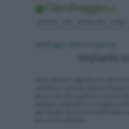
GIARDINO
FIORI
ERBORISTERIA
BONSAI
Giardinaggio
»
impianto irrigazione
impianto ir
molto utilizzata in agricoltura e nelle zone 
consente un notevole risparmio di acqua in
goccia, solo nella quantità necessaria e di
impiegato nei giardini in cui vengono prefe
approfondire la conoscenza dell'impianto go
più corretto utilizzarlo.