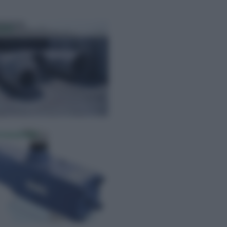
etti
trovalvole