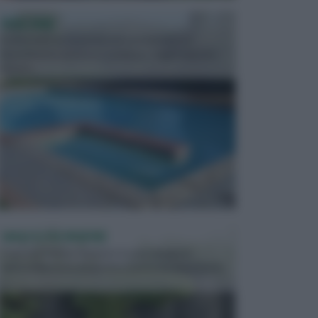
PISCINE
In precedenza, la piscina era considerata un
investimento piuttosto cospicuo. Oggi il mercato
presen...
VASI E FIORIERE
I vasi e le fioriere rientrano in una categoria
dell’arredamento da giardino piuttosto importante,
c...