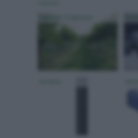
irrigazione
Impianto Irrigazione
Pozz
Picchetti
Elet