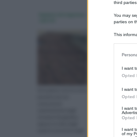
third parties
Impianto di irrigazione
microirrigatori
You may sepa
a goccia
parties on 
This informa
Downstream P
Please note
Persona
information 
deny consent
I want t
in below Go
Opted 
I want t
Se le piante sono la vostra
I microirrigatori sono u
passione ma non
in agricoltura per gara
Opted 
conoscete le
un'irrigazione uniforme
I want 
caratteristiche degli
loro funzione
Advertis
strumenti da giardino,
Opted 
oppure se siete degli
I want t
esperti conoscitori degli
of my P