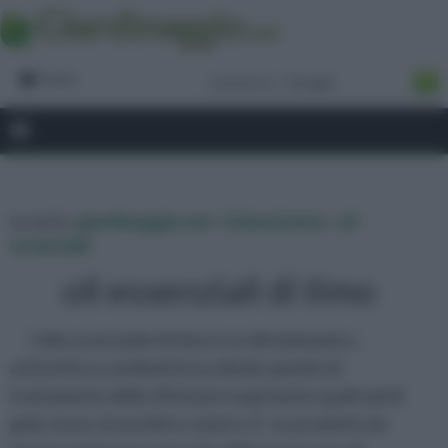
Forum
tu sei in :
giardinaggio.net
»
Erboristeria
»
oli
essenziali
oli essenziali di timo
L’olio essenziale di timo è un olio balsamico,
antisettico e antibatterico ideale quindi nel
trattamento delle affezioni respiratorie quali mal di
gola, tosse, bronchiti e catarro. E’ un prodotto da