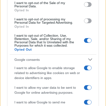
services and may gather and store information including but
I want to opt-out of the Sale of my
Personal Data.
not limited to your visit or usage behaviour. You may click to
Opted In
grant or deny consent to Google and its third-party tags to
use your data for below specified purposes in below Google
I want to opt-out of processing my
consent section.
Personal Data for Targeted Advertising.
Opted In
I want to opt-out of Collection, Use,
Retention, Sale, and/or Sharing of my
Personal Data that Is Unrelated with the
Purposes for which it was collected.
Opted Out
Google consents
I want to allow Google to enable storage
related to advertising like cookies on web or
device identifiers in apps.
I want to allow my user data to be sent to
Google for online advertising purposes.
I want to allow Google to send me