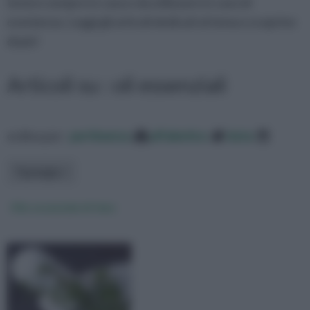
tenere sempre in casa e da utilizzare in caso di
evenienza. Leggi gli articoli dedicati al tema e scoprine
di più!
Articoli su : oli essenziali
ordina per:
pertinenza
alfabetico
data
Tipologia
Olio essenziale di timo