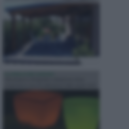
ILLUMINAZIONE GIARDINO
L’illuminazione del giardino solitamente viene
progettata in fase di realizzazione dello spazio verd...