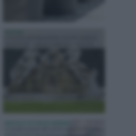
FONTANE
Le fontane dei luoghi pubblici sono dei complessi
monumentali disegnati e realizzati da illustri per...
PERGOLE E TETTOIE DA GIARDINO
Le pergole assieme alle tettoie rappresentano due
elementi molto importanti per arredare lo spazio e...