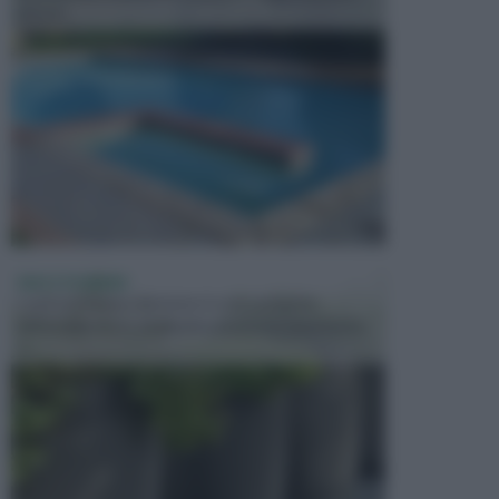
presen...
VASI E FIORIERE
I vasi e le fioriere rientrano in una categoria
dell’arredamento da giardino piuttosto importante,
c...