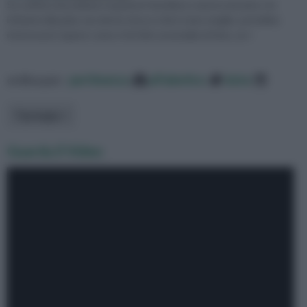
Se soffrite di problemi respiratori fastidiosi come la sinusite o le
infezioni alla gola, ma niente riesce a farvi stare meglio, potrebbe
interessarvi sapere come si fa l'olio essenziale di timo, un r
ordina per:
pertinenza
alfabetico
data
Tipologia
Guarda il Video