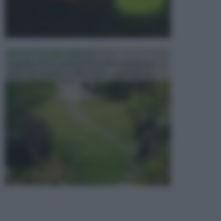
PROGETTAZIONE GIARDINI
Il giardino è uno spazio esterno che richiede una
particolare dedizione affinché sia organizzato in ...