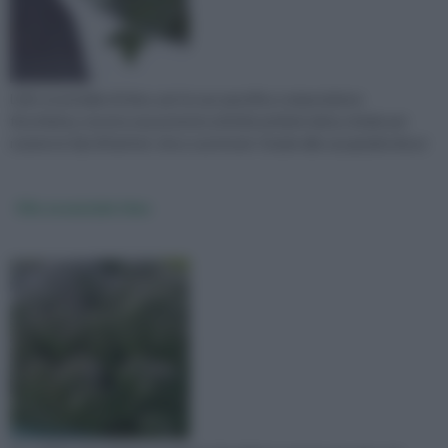
L'olio essenziale di timo, per la sua specifica composizione
fitochimica, mostra una potente attività antimicrobica, letale per
numerosi tipi di batteri, virus e protozoi. Grazie alla sua gradevole pr
Olio essenziale timo