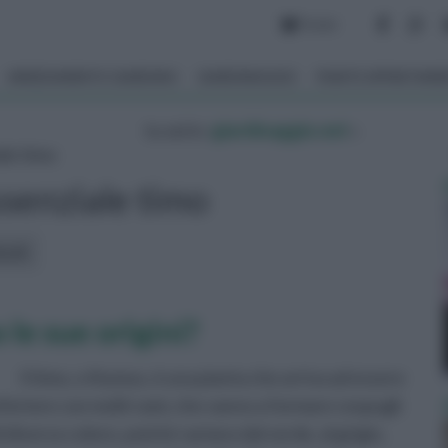
Forum
ARREDAMENTO GIARDINO
GIARDINAGGIO
PIANTE APPARTAM
tu sei in :
giardinaggio.net
»
ale timo
ssenziale timo
icoli:
 le sue origini?
Il timo, o thymus, è una pianta che arriva ad essere
 inferiore con molti rami, che vanno a formare cespugli
 diverso colore, poiché variano dal verde, al grigio,