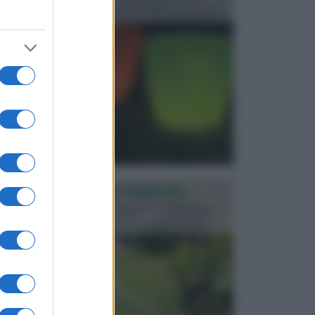
progettata in fase di realizzazione dello spazio verd...
PROGETTAZIONE GIARDINI
Il giardino è uno spazio esterno che richiede una
particolare dedizione affinché sia organizzato in ...