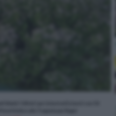
 Shield I 100 ml I per Interni ed Esterni I con Oli
l'insetticida e alla Trappola per Ragni