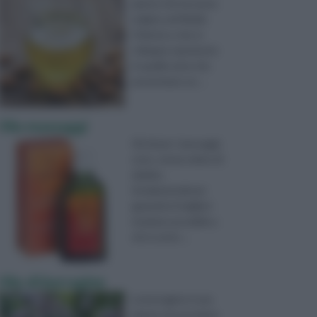
pianta che ha avuto
origine nel Medio
Oriente e che si
sviluppa sopratutto
in quelle zone che
presentano un ...
Olio massaggi
Gli oli per i massaggi
sono, senza ombra di
dubbio,
fondamentali per
garantire il migliori
risultato possibile a
chi si sotto ...
Olio di borragine
La borragine è una
pianta che proviene