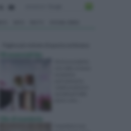
ENTO
ORTO
FRUTTI
VITA NEL VERDE
Pagine più visitate di questa settimana
Oli essenziali bio
Gli oli essenziali bio
sono delle sostanze
aromatiche,
particolarmente
volatili, prodotte in
speciali parti delle
piante come ...
Olio di mandorla
Il mandorlo è una