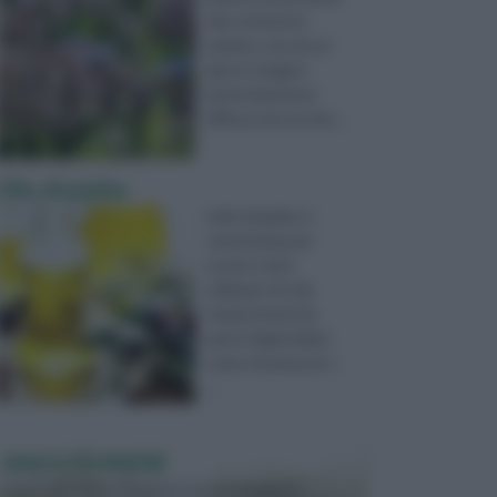
dal continente
asiatico, ma che al
giorno d'oggi è
particolarmente
diffusa nel vecchio ...
Olio di jojoba
L'olio di jojoba si
caratterizza per
essere stato
utilizzato fin dai
tempi antichi da
parte degli indiani,
come sistema per c
...
VASI E FIORIERE
I vasi e le fioriere rientrano in una categoria