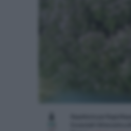
Repellente per Ragni Repell
Essenziali I Alternativa al