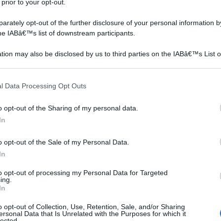
 prior to your opt-out.
rately opt-out of the further disclosure of your personal information by
the IABâ€™s list of downstream participants.
tion may also be disclosed by us to third parties on the IABâ€™s List o
articipants that may further disclose it to other third parties.
 that this website/app uses one or more Google services and may gath
l Data Processing Opt Outs
including but not limited to your visit or usage behaviour. You may click 
 to Google and its third-party tags to use your data for below specifi
o opt-out of the Sharing of my personal data.
ogle consent section.
In
rio per questo è conosciuto come la "pianta dalle mille
o opt-out of the Sale of my Personal Data.
 disinfettanti e digestive e grazie a queste svariate
In
r diverse patologie. Le sue proprietà disinfettanti lo
to opt-out of processing my Personal Data for Targeted
e vie respiratorie, contro la tosse e contro l'asma. Può
ing.
In
d è utilizzato, attraverso oli, per stimolare la
anti utilizzi però è anche in grado di contrastare
o opt-out of Collection, Use, Retention, Sale, and/or Sharing
ersonal Data that Is Unrelated with the Purposes for which it
e infezioni intestinali o problemi digestivi. Infine,
lected.