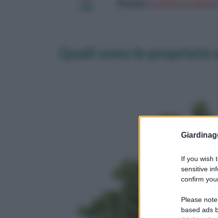
Prezzo:
in offerta su Amazo
Quali sono le proprietà 
Giardinag
If you wish 
sensitive in
confirm your
Please note
based ads b