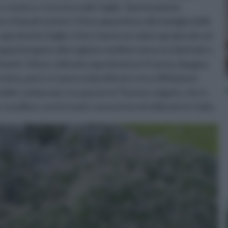
nco-rosato e crescono sulle foglie. Questa pianta
o chiamati acheni. Il timo appartiene alla famiglia delle
oprattutto foglie e fiori, hanno un odore gradevole ed
 appartengono alla regione mediterranea occidentale e
tri. Viene coltivato soprattutto in Francia, Spagna,
e timo, però, si vanno a identificare circa 300 piante
delle Lamiaceae; tra queste la Thymos vulgaris, che è,
serpillum, anche la più conosciuta ed utilizzata in Italia.