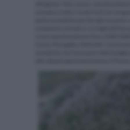
all'argento. I fiori, invece, sono di un bia
aromatica, inoltre, ha dei frutti che vengon
piante aromatiche perché ogni sua parte, s
ovviamente aromatico. Le origini del timo
cresce spontaneamente fino a 1500/1600 me
Grecia, Portogallo e Stati Uniti. Con il nom
aromatiche che fanno parte della famiglia 
oltre alla più apprezzata insieme al Thymus 