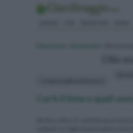
GIARDINO
FIORI
ERBORISTERIA
BONSAI
Erboristeria
»
oli essenziali
» Olio essenzi
Olio e
altri art
In questa pagina parleremo di :
Cos'è il timo e quali sono
alta fino a 50 cm. È costituita da un fusto
compatti. Le foglie di questa pianta sono di