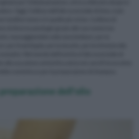
egiziani per l'imbalsamazione, ed era utilizzato dai greci
re. Oggi, l'utilizzo dell'olio essenziale di timo, è più
ne mediterranee e in quelle più vicine. L'utilizzo di
one di diverse patologie grazie alle sue numerose
inarie, massaggiandolo sulla zona lombare, per la
 per il mal di gola, per la sinusite, per le infezioni alla
i reumatici. Nel mondo dell'estetica l'olio essenziale di
ie alla sua azione antisettica aiuta nei casi di foruncolosi.
 della cosmetica e per la preparazione di shampoo.
 preparazione dell'olio