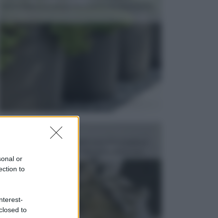
dell’arredamento da giardino piuttosto importante,
c...
FONTANE
Le fontane dei luoghi pubblici sono dei complessi
monumentali disegnati e realizzati da illustri per...
sonal or
ection to
nterest-
closed to