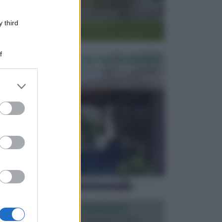
 third
f
PERGOLE E TETTOIE DA GIARDINO
Le pergole assieme alle tettoie rappresentano due
elementi molto importanti per arredare lo spazio e...
er and store
to grant or
ed purposes
ILLUMINAZIONE GIARDINO
L’illuminazione del giardino solitamente viene