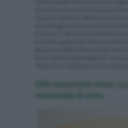
L'olio essenziale di timo veniva usato dagli 
durante le cerimonie per il suo gradevole odo
frequente, difatti si è diffuso in tutte le zo
quest'olio garantisce la cura e la prevenzi
proprietà. E' utilizzato per le infezioni ur
bronchite, applicandolo sulla zona dei bronci,
gola, per la cellulite dolorosa e per i dolor
timo è utilizzato sulle pelli grasse, che graz
Infine il timo è utilizzato anche nel mondo
Olio essenziale timo: La
essenziale di timo