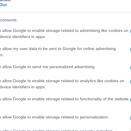
Out
si può aumentare il flusso mestruale nelle donne, che per
esta pianta, inoltre, è un ottima fonte di composti
consents
 e manganese; ed è proprio per queste sue proprietà che
o allow Google to enable storage related to advertising like cookies on
all'organismo.
evice identifiers in apps.
bili in legno GARTEN GL&#220;CK | 500ml |
o allow my user data to be sent to Google for online advertising
otettivo trasparente | Con olio di semi di lino e
s.
n a: 18,99€
to allow Google to send me personalized advertising.
o allow Google to enable storage related to analytics like cookies on
evice identifiers in apps.
 suoi usi
o allow Google to enable storage related to functionality of the website
o allow Google to enable storage related to personalization.
o allow Google to enable storage related to security, including