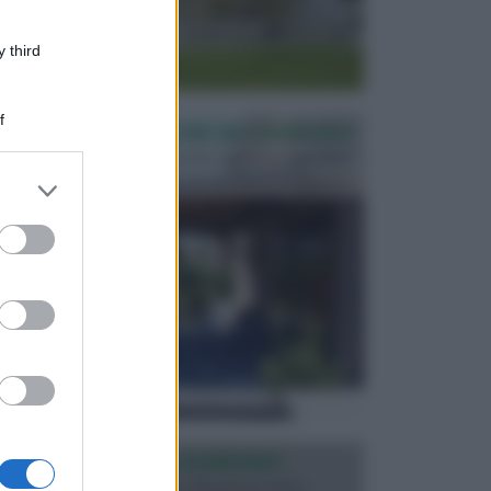
 third
f
PERGOLE E TETTOIE DA GIARDINO
Le pergole assieme alle tettoie rappresentano due
elementi molto importanti per arredare lo spazio e...
er and store
to grant or
ed purposes
ILLUMINAZIONE GIARDINO
L’illuminazione del giardino solitamente viene