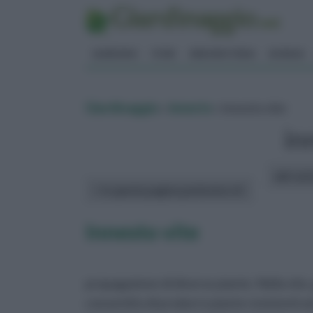
GIARDINO
FIORI
ERBORISTERIA
BONSAI
Giardinaggio
»
innesto
» innesto vite
in
altri art
In questa pagina parleremo di :
Innesto vite
propagazione di diverse piante. Nella vite
consentito di produrre piante resistenti ad 