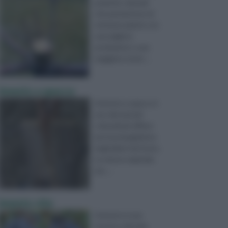
pratiche colturali
che permettono di
ottenere piante con
una migliore
produzione o una
maggiore resist ...
Innesto a spacco
L’innesto a spacco è
uno dei metodi
colturali più diffusi
per la propagazione
degli alberi da frutto.
La natura vegetale,
anc ...
innesto vite
L’innesto è una
tecnica colturale