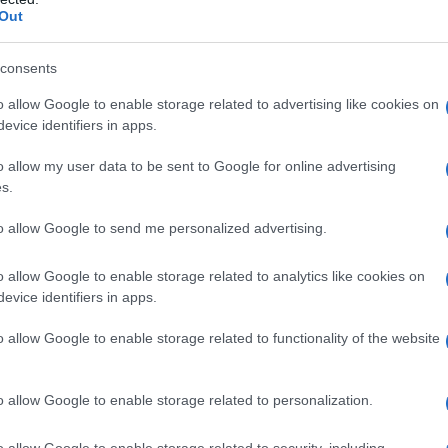
e ( luglio - agosto).
Out
ite
consents
o allow Google to enable storage related to advertising like cookies on
nte per gli alberi da frutto ( vite compresa). Rientra
evice identifiers in apps.
 tende a praticare lo spacco proprio nella parte legnosa
i più vigorosi e robusti delle piante adulte. Lo spacco
o allow my user data to be sent to Google for online advertising
s.
onco del portainnesto, un taglio che interessa il raggio
za o nesto, composta da un tralcio con una o due gemme.
to allow Google to send me personalized advertising.
are il ramo più grosso e nel praticarvi uno spacco che
 del quale saranno applicate due marze ( tralci con
o allow Google to enable storage related to analytics like cookies on
evice identifiers in apps.
o adatto agli innesti e va effettuato sul ramo della
a innestare si prelevano dai resti della potatura
o allow Google to enable storage related to functionality of the website
 deve essere prima di tutto sano, senza lesioni e senza
etti e parassiti. Le marze vanno trattate con torba umida
o allow Google to enable storage related to personalization.
 così trattato, può essere avvolto in un sacchetto della
. Gli innesti a spacco possono anche essere erbacei,
o allow Google to enable storage related to security, including