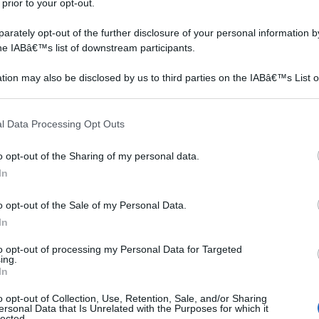
 prior to your opt-out.
e le singole varietà da innestare consente di evitare
esto.
rately opt-out of the further disclosure of your personal information by
the IABâ€™s list of downstream participants.
nesto franco su vaso da 26 pianta da frutto max 200
tion may also be disclosed by us to third parties on the IABâ€™s List o
articipants that may further disclose it to other third parties.
n a: 26,5€
 that this website/app uses one or more Google services and may gath
l Data Processing Opt Outs
including but not limited to your visit or usage behaviour. You may click 
 to Google and its third-party tags to use your data for below specifi
o opt-out of the Sharing of my personal data.
re
ogle consent section.
In
logie di innesto: a corona, a scheggia, a stella, a
o opt-out of the Sale of my Personal Data.
ce, a zeta, a ponte, a pezza, a maiorchina ed a occhio,
In
più utilizzati per la vite sono quello a spacco ( nelle sue
to opt-out of processing my Personal Data for Targeted
maiorchina. Il tipo di innesto condiziona anche il periodo
ing.
In
ese doppio e a scheggia si effettuano nel periodo
a ( febbraio - marzo); mentre quelli a spacco semplice, a
o opt-out of Collection, Use, Retention, Sale, and/or Sharing
ersonal Data that Is Unrelated with the Purposes for which it
lected.