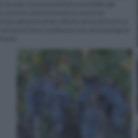
asce da seme si presenta piuttosto suscettibile agli
era, mentre le varietà innestate ne sono ormai
 base alla specie di vite coltivata, all’uso dei frutti e al
utti questi fattori condizionano non solo la tipologia di
ttuarlo.