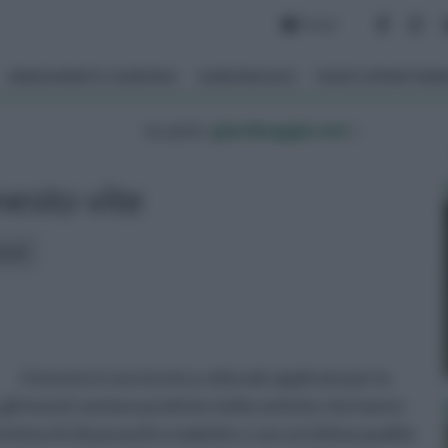
Forum
ARREDAMENTO GIARDINO
GIARDINAGGIO
PIANTE APPARTAM
tu sei in :
giardinaggio.net
»
nesto vite
icoli:
L’innesto è una tecnica colturale applicata per la
, gli innesti vantano pratiche molto antiche che hanno
attacchi di parassiti e malattie e con un’ottima qualità