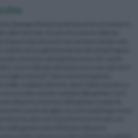
occhio
ntica tipologia di innesto praticata anche nei vivai per la
 alberi da frutto. Si tratta di un innesto utilizzato
ento di questo tipo di innesto non sono però elevati come
, è costituto da una gemma prelevata dai rami più legnosi
procede a innestare solo la gemma senza rami, si parla
deve essere molto piccolo di spessore e non superare il
un taglio a forma di T dove si inserirà la gemma.
à dalle condizioni del nesto. Quest’ultimo si preleva a
i e con un occhio centrale costituito dalla gemma. Con il
icale nella parte posteriore della gemma, in modo da
permettere anche di tagliare la corteccia del legno senza
portainnesto, dove verrà inserito il nesto fermato con
elievo della gemma viene effettuato nella parte
innesto a zufolo. L’innesto a occhio si effettua con gemma