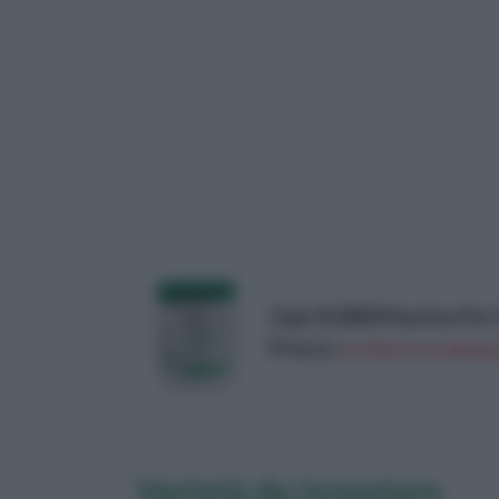
Zapi 312800 Mastice Per 
Prezzo:
in offerta su Amazo
Varietà da innestare