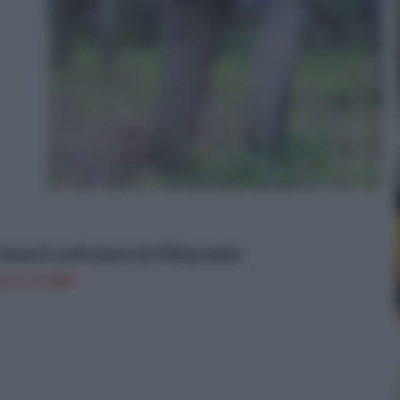
Innesti confezione da 500 grammi
n a: 11,65€