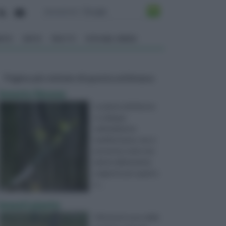
ENTO
ORTO
FRUTTI
VITA NEL VERDE
Pagine più visitate di questa settimana
Innesto limone
La pianta del limone
si sviluppa
nell'ambiente
mediterraneo, ma si
presenta come una
pianta abbastanza
esigente per quanto
ri ...
innesti piante
Gli innesti sono delle