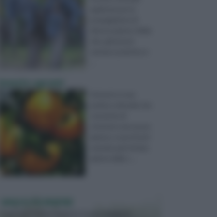
applicata per la
propagazione di
diverse piante. Nella
vite, gli innesti
vantano pratiche m
...
innesto agrumi
L’innesto è una
pratica colturale che
consente di
ottenere una nuova
pianta o nuovi frutti
unendo parti di due
piante della s ...
VASI E FIORIERE
I vasi e le fioriere rientrano in una categoria