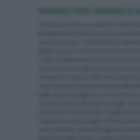
innesto vite: Innesto a 
L’innesto a occhio o a scudetto è un’altra a
propagazione di diverse specie ornamentali e
anche per la vite. I risultati di attecchim
quelli a spacco. Il nesto, in questa pratica
e vigorosi della pianta. Proprio perché si 
anche di innesto a gemma. Il portainnesto 
centimetro e mezzo. Sullo stesso si pratica 
L’attecchimento di questo innesto dipender
luglio, da tralci lunghi circa sei centimetr
trincetto si deve effettuare un taglio vert
permetterne la fuoriuscita. Il taglio deve 
romperla. Lo stesso taglio si effettua nel 
nastro isolante. Quando il taglio per il pr
posteriore della stessa, si parla anche di 