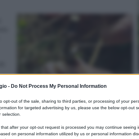
i
esta
iti
gio -
Do Not Process My Personal Information
sto
to opt-out of the sale, sharing to third parties, or processing of your per
piante di vite. L’innesto della vite selvatica deve
formation for targeted advertising by us, please use the below opt-out s
 selection.
di, ad esempio, vite americana come portainnesto e vite
ntre l’innesto non va eseguito tra vite canadese ( specie
 that after your opt-out request is processed you may continue seeing i
te americana. La vite canadese si propaga solo per
ased on personal information utilized by us or personal information dis