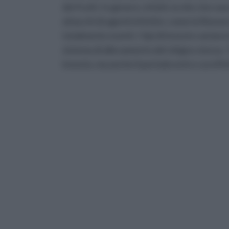
dei frutti. In genere, infatti, la vite che n
attacchi di agenti infettivi, come la filoss
totalmente esenti. I tipi di innesto variano in
sistema di allevamento del vitigno stesso. T
innesto, ma anche il periodo entro cui effe