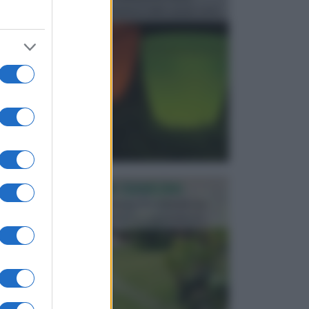
progettata in fase di realizzazione dello spazio verd...
PROGETTAZIONE GIARDINI
Il giardino è uno spazio esterno che richiede una
particolare dedizione affinché sia organizzato in ...