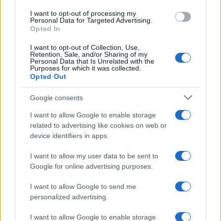
use your data for below specified purposes in below Google
I want to opt-out of processing my
consent section.
Personal Data for Targeted Advertising.
Opted In
I want to opt-out of Collection, Use,
Retention, Sale, and/or Sharing of my
Personal Data that Is Unrelated with the
Purposes for which it was collected.
Opted Out
Google consents
I want to allow Google to enable storage
related to advertising like cookies on web or
©2026 - giardinaggio.net - p.iva 03338800984
Collabora con Giardinaggio.net
Pubblicità
device identifiers in apps.
I want to allow my user data to be sent to
Google for online advertising purposes.
I want to allow Google to send me
personalized advertising.
I want to allow Google to enable storage