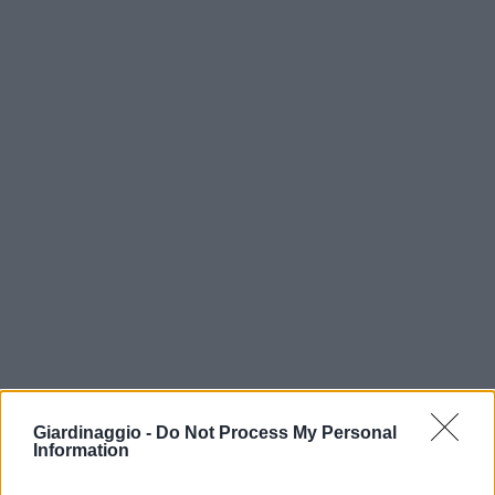
Giardinaggio -
Do Not Process My Personal
Information