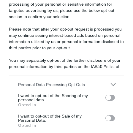
processing of your personal or sensitive information for
targeted advertising by us, please use the below opt-out
section to confirm your selection.
Please note that after your opt-out request is processed you
may continue seeing interest-based ads based on personal
information utilized by us or personal information disclosed to
third parties prior to your opt-out.
You may separately opt-out of the further disclosure of your
personal information by third parties on the IABâ€™s list of
downstream participants.
Personal Data Processing Opt Outs
This information may also be disclosed by us to third parties
on the IABâ€™s List of Downstream Participants that may
I want to opt-out of the Sharing of my
further disclose it to other third parties.
personal data.
Opted In
©2026 - giardinaggio.net - p.iva 03338800984
Please note that this website/app uses one or more Google
Collabora con Giardinaggio.net
Pubblicità
services and may gather and store information including but
I want to opt-out of the Sale of my
Personal Data.
not limited to your visit or usage behaviour. You may click to
Opted In
grant or deny consent to Google and its third-party tags to