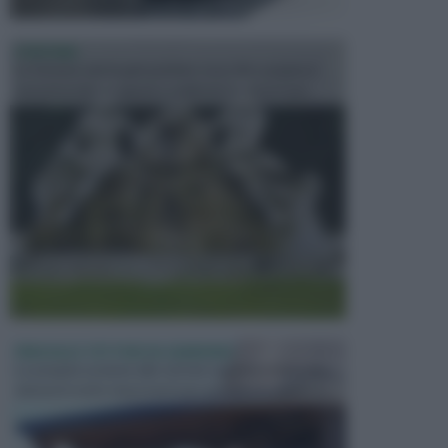
FONTANE
Le fontane dei luoghi pubblici sono dei complessi
monumentali disegnati e realizzati da illustri per...
PERGOLE E TETTOIE DA GIARDINO
Le pergole assieme alle tettoie rappresentano due
elementi molto importanti per arredare lo spazio e...