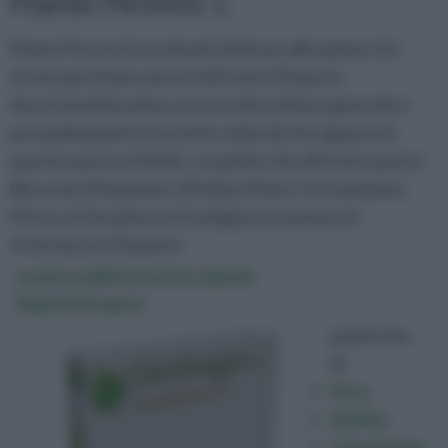
Piante Perenni 1
Piante Perenni è un ebook dedicato alle piante che
vivono più di due anni ed affronta 10 specie
descrivendole prima con una descrizione generale e
poi analizzando le tecniche colturali che ognuna di
queste specie richiede. Le piante che affronta questo
libro sono l'Anemone, l'Ardisia, l'Aster, il Crisantemo,
l'Erica, la Genziana, la Gramigna, la Lantana, le
Ortensie ed i Papaveri.
scarica subito il nostro ebook :
Piante Perenni 1
parleremo
di :
Erica
Ardisia
Crisantemo