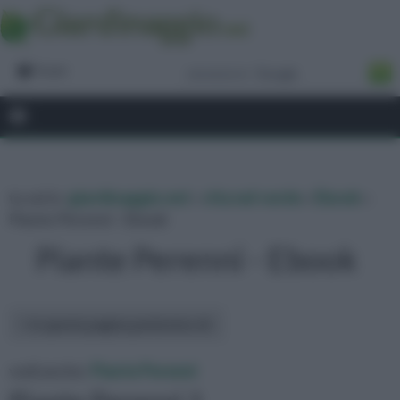
Forum
tu sei in :
giardinaggio.net
»
vita nel verde
»
Ebook
»
Piante Perenni - Ebook
Piante Perenni - Ebook
In questa pagina parleremo di :
vedi anche:
Piante Perenni