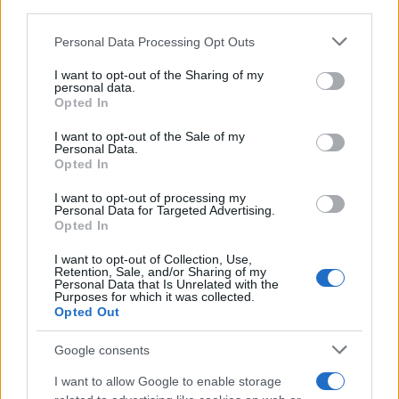
downstream participants.
Personal Data Processing Opt Outs
This information may also be disclosed by us to third parties
on the IABâ€™s List of Downstream Participants that may
I want to opt-out of the Sharing of my
further disclose it to other third parties.
personal data.
Opted In
Please note that this website/app uses one or more Google
services and may gather and store information including but
I want to opt-out of the Sale of my
Personal Data.
not limited to your visit or usage behaviour. You may click to
Opted In
grant or deny consent to Google and its third-party tags to
use your data for below specified purposes in below Google
I want to opt-out of processing my
consent section.
Personal Data for Targeted Advertising.
Opted In
I want to opt-out of Collection, Use,
Retention, Sale, and/or Sharing of my
Personal Data that Is Unrelated with the
Purposes for which it was collected.
Opted Out
Google consents
I want to allow Google to enable storage