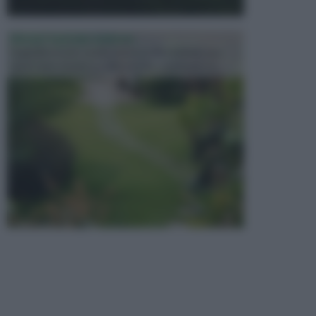
PROGETTAZIONE GIARDINI
Il giardino è uno spazio esterno che richiede una
particolare dedizione affinché sia organizzato in ...