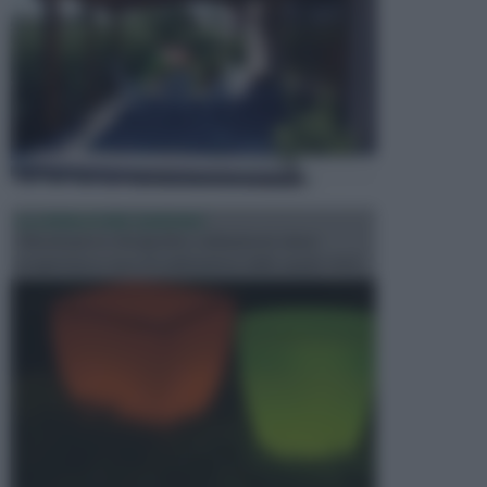
ILLUMINAZIONE GIARDINO
L’illuminazione del giardino solitamente viene
progettata in fase di realizzazione dello spazio verd...