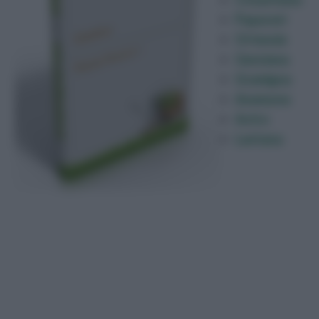
Papaveri
Ortensie
Genziana
Gramigna
Anemone
Astro
Lantana