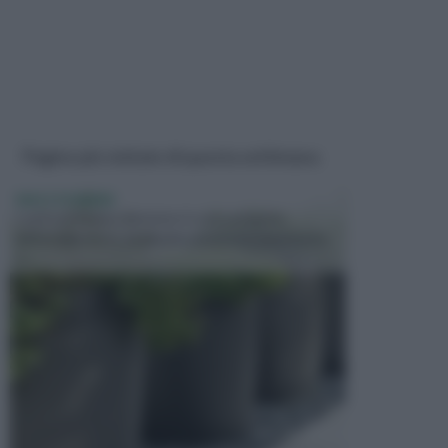
Pagine più visitate di questa settimana
VASI E FIORIERE
I vasi e le fioriere rientrano in una categoria
dell’arredamento da giardino piuttosto importante,
c...