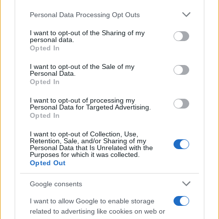
Personal Data Processing Opt Outs
This information may also be disclosed by us to third parties
on the IABâ€™s List of Downstream Participants that may
I want to opt-out of the Sharing of my
further disclose it to other third parties.
personal data.
Opted In
Please note that this website/app uses one or more Google
services and may gather and store information including but
I want to opt-out of the Sale of my
Personal Data.
not limited to your visit or usage behaviour. You may click to
Opted In
grant or deny consent to Google and its third-party tags to
use your data for below specified purposes in below Google
I want to opt-out of processing my
consent section.
Personal Data for Targeted Advertising.
Opted In
I want to opt-out of Collection, Use,
Retention, Sale, and/or Sharing of my
Personal Data that Is Unrelated with the
Purposes for which it was collected.
Opted Out
Google consents
I want to allow Google to enable storage
related to advertising like cookies on web or