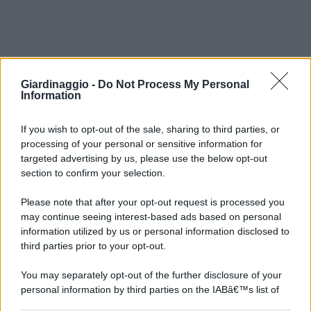
Giardinaggio -
Do Not Process My Personal
Information
If you wish to opt-out of the sale, sharing to third parties, or
processing of your personal or sensitive information for
targeted advertising by us, please use the below opt-out
section to confirm your selection.
Please note that after your opt-out request is processed you
may continue seeing interest-based ads based on personal
information utilized by us or personal information disclosed to
third parties prior to your opt-out.
You may separately opt-out of the further disclosure of your
personal information by third parties on the IABâ€™s list of
downstream participants.