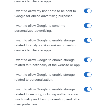
device identifiers in apps.
I want to allow my user data to be sent to
Google for online advertising purposes.
©2026 - giardinaggio.net - p.iva 03338800984
Collabora con Giardinaggio.net
Pubblicità
I want to allow Google to send me
personalized advertising.
I want to allow Google to enable storage
related to analytics like cookies on web or
device identifiers in apps.
I want to allow Google to enable storage
related to functionality of the website or app.
I want to allow Google to enable storage
related to personalization.
I want to allow Google to enable storage
related to security, including authentication
functionality and fraud prevention, and other
user protection.