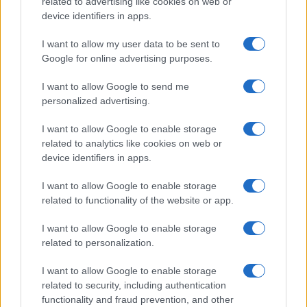
related to advertising like cookies on web or
©2026 - giardinaggio.net - p.iva 03338800984
device identifiers in apps.
Collabora con Giardinaggio.net
Pubblicità
I want to allow my user data to be sent to
Google for online advertising purposes.
I want to allow Google to send me
personalized advertising.
I want to allow Google to enable storage
related to analytics like cookies on web or
device identifiers in apps.
I want to allow Google to enable storage
related to functionality of the website or app.
I want to allow Google to enable storage
related to personalization.
I want to allow Google to enable storage
related to security, including authentication
functionality and fraud prevention, and other