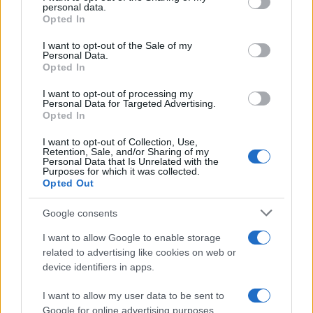
further disclose it to other third parties.
personal data.
Opted In
Please note that this website/app uses one or more Google
services and may gather and store information including but
I want to opt-out of the Sale of my
Personal Data.
not limited to your visit or usage behaviour. You may click to
Opted In
grant or deny consent to Google and its third-party tags to
use your data for below specified purposes in below Google
I want to opt-out of processing my
consent section.
Personal Data for Targeted Advertising.
Opted In
I want to opt-out of Collection, Use,
Retention, Sale, and/or Sharing of my
Personal Data that Is Unrelated with the
Purposes for which it was collected.
Opted Out
Google consents
I want to allow Google to enable storage
©2026 - giardinaggio.net - p.iva 03338800984
related to advertising like cookies on web or
Collabora con Giardinaggio.net
Pubblicità
device identifiers in apps.
I want to allow my user data to be sent to
Google for online advertising purposes.