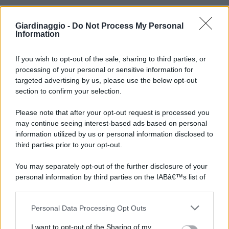
Giardinaggio -
Do Not Process My Personal
Information
If you wish to opt-out of the sale, sharing to third parties, or
processing of your personal or sensitive information for
targeted advertising by us, please use the below opt-out
section to confirm your selection.
Please note that after your opt-out request is processed you
may continue seeing interest-based ads based on personal
information utilized by us or personal information disclosed to
third parties prior to your opt-out.
You may separately opt-out of the further disclosure of your
personal information by third parties on the IABâ€™s list of
downstream participants.
Personal Data Processing Opt Outs
This information may also be disclosed by us to third parties
on the IABâ€™s List of Downstream Participants that may
I want to opt-out of the Sharing of my