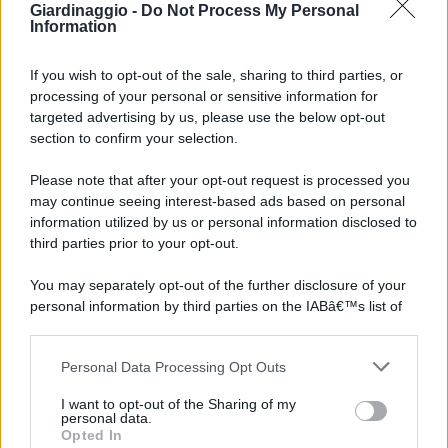
Giardinaggio -
Do Not Process My Personal
Information
If you wish to opt-out of the sale, sharing to third parties, or
processing of your personal or sensitive information for
targeted advertising by us, please use the below opt-out
section to confirm your selection.
Please note that after your opt-out request is processed you
may continue seeing interest-based ads based on personal
information utilized by us or personal information disclosed to
third parties prior to your opt-out.
You may separately opt-out of the further disclosure of your
personal information by third parties on the IABâ€™s list of
downstream participants.
Personal Data Processing Opt Outs
This information may also be disclosed by us to third parties
on the IABâ€™s List of Downstream Participants that may
I want to opt-out of the Sharing of my
further disclose it to other third parties.
©2026 - giardinaggio.net - p.iva 03338800984
personal data.
Collabora con Giardinaggio.net
Pubblicità
Opted In
Please note that this website/app uses one or more Google