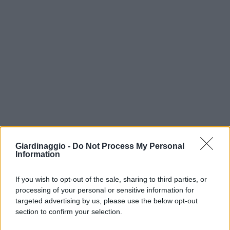
Giardinaggio -
Do Not Process My Personal
Information
If you wish to opt-out of the sale, sharing to third parties, or
processing of your personal or sensitive information for
targeted advertising by us, please use the below opt-out
section to confirm your selection.