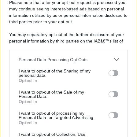
Please note that after your opt-out request is processed you
may continue seeing interest-based ads based on personal
information utilized by us or personal information disclosed to
third parties prior to your opt-out.
You may separately opt-out of the further disclosure of your
personal information by third parties on the IABâ€™s list of
downstream participants.
Personal Data Processing Opt Outs
This information may also be disclosed by us to third parties
on the IABâ€™s List of Downstream Participants that may
I want to opt-out of the Sharing of my
further disclose it to other third parties.
personal data.
Opted In
Please note that this website/app uses one or more Google
services and may gather and store information including but
I want to opt-out of the Sale of my
Personal Data.
not limited to your visit or usage behaviour. You may click to
Opted In
grant or deny consent to Google and its third-party tags to
use your data for below specified purposes in below Google
I want to opt-out of processing my
consent section.
©2026 - giardinaggio.net - p.iva 03338800984
Personal Data for Targeted Advertising.
Collabora con Giardinaggio.net
Pubblicità
Opted In
I want to opt-out of Collection, Use,