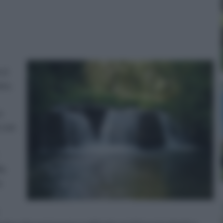
 si
ano,
e
e con
la
o