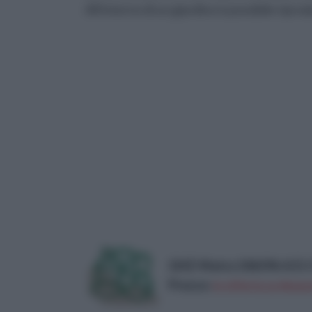
All'interno di un giardino è possibile riprod
GHZ-Matra 106196-A D.I.Y.
Prezzo:
in offerta su Amazo