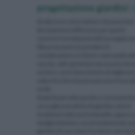
progettazione giardini :
Sei alla ricerca di un fattore che possa fare
decisamente la differenza, per quanto
concerne l’arredamento del tuo angolo v
Allora non puoi non prendere in
considerazione un fattore come quello del
cascate, utili soprattutto da un punto di vi
estetico, con il chiaro intento di migliorare 
colpo d’occhio che può assicurare il tuo a
verde.
Andando più nello specifico, nel momento 
cui scegli un prodotto da giardino, dovrai
focalizzarti sulla sua funzionalità, oppur
famiglia di ipotesi, con la fondamentale anal
giardino di casa: tieni d’occhio le varie tip