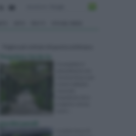
ENTO
ORTO
FRUTTI
VITA NEL VERDE
Pagine più visitate di questa settimana
Pergolato fai da te
Un pergolato è
generalmente una
struttura fissa e per
essere realizzata
necessita
innanzitutto di un
progetto e di una
autori ...
giardini pensili
Le prime tracce di