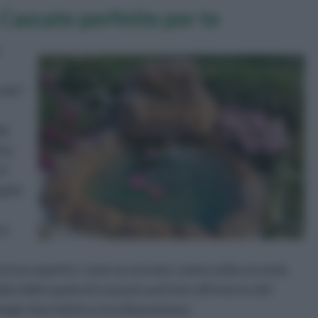
 Cascate perfette per te
erde?
le
sta
il
ngolo
in
e sul suo aspetto: come accennato, siamo nella seconda
isi dello spazio di cui puoi usufruire all’interno del
ologie di prodotto a tua disposizione.