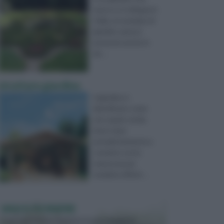
nasce e si sviluppa in
Italia, un esempio di
giardino spesso
presente anche in
alt ...
strutture giardino
Il giardino è
identificato come
uno spazio verde,
dove stare
prevalentemente a
contatto con la
natura ma per
renderlo effetti ...
VASI E FIORIERE
I vasi e le fioriere rientrano in una categoria