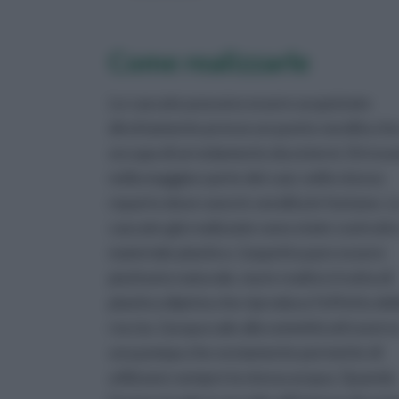
Come realizzarle
Le cascate possono essere acquistate
direttamente presso un punto vendita che
occupa di arredamento da esterni. Si trov
nella maggior parte dei casi, nello stesso
reparto dove sono in vendita le fontane. L
cascate già realizzate sono state costruit
materiale plastico. L'aspetto pare essere
piuttosto naturale, ma in realtà si tratta di
plastica dipinta che riproduce l'effetto del
roccia. L'acqua sale alla sommità attravers
una pompa che ovviamente permette di
utilizzare sempre la stessa acqua. Quando