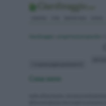
GIARDINO
FIORI
ERBORISTERIA
BONSAI
Giardinaggio
»
progettazione giardini
» 
altri art
In questa pagina parleremo di :
Cosa sono
molto affascinante, che lascia tutti piuttos
differenti altezze che ricade in un bacino