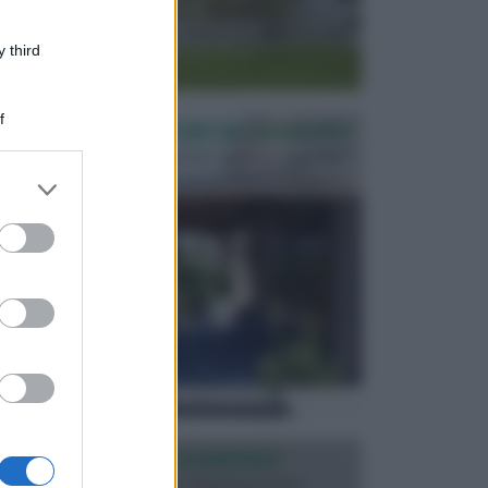
 third
f
PERGOLE E TETTOIE DA GIARDINO
Le pergole assieme alle tettoie rappresentano due
elementi molto importanti per arredare lo spazio e...
er and store
to grant or
ed purposes
ILLUMINAZIONE GIARDINO
L’illuminazione del giardino solitamente viene