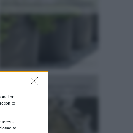
dell’arredamento da giardino piuttosto importante,
c...
FONTANE
Le fontane dei luoghi pubblici sono dei complessi
monumentali disegnati e realizzati da illustri per...
sonal or
ection to
nterest-
closed to