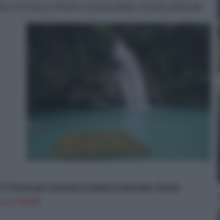
urre lo stesso effetto creando delle cascate artificiali.
 Forma per selciato in pietra naturale, Verde
n a: 54,19€