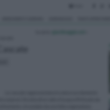
Forum
ARREDAMENTO GIARDINO
GIARDINAGGIO
PIANTE APPARTAM
tu sei in :
giardinaggio.net
»
Cascate
Cascate
icoli:
Le cascate rappresentano in natura un elemento
to sorpresi. Si tratta di un salto d’acqua effettuato da
 sottostante, circondate da una folta vegetazione.