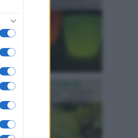
progettata in fase di realizzazione dello spazio verd...
PROGETTAZIONE GIARDINI
Il giardino è uno spazio esterno che richiede una
particolare dedizione affinché sia organizzato in ...