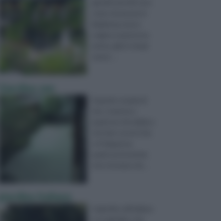
giardini pensili sono
state rinvenute in
Babilonia, la loro
origine è piuttosto
antica, già in tempi
remot ...
Giardino zen
Quando si parla di
zen, si pensa a
qualcosa che abbia a
che fare con la Cina
o il Giappone,
qualcosa insomma
che è lontano da ...
giardino italiano
Il giardino all’italiana
è un giardino che