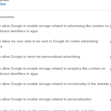
Out
consents
o allow Google to enable storage related to advertising like cookies on
Fox Delicato Nebulizzatore, Irrigatore Pop-Up per
evice identifiers in apps.
tro Massimo 11 m
o allow my user data to be sent to Google for online advertising
n a: 12,74€
s.
to allow Google to send me personalized advertising.
o allow Google to enable storage related to analytics like cookies on
evice identifiers in apps.
o acquistare presso i negozi che vendono articoli di
o allow Google to enable storage related to functionality of the website
una confezione completa con tutto ciò che è necessario
ci istruzioni è possibile montare la cascata in breve
o allow Google to enable storage related to personalization.
o potrebbe essere legato alla pompa, che
acqua in relazione alla sua capacità. In Internet è
o allow Google to enable storage related to security, including