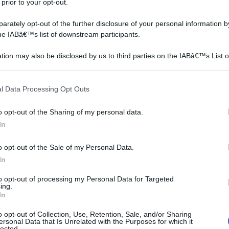
lto siano in grado di creare un fascio di luce per l'intero
 prior to your opt-out.
ompa è disattivata, le cascate non sono in funzione.
rately opt-out of the further disclosure of your personal information by
quindi solitamente la cascata si lascia attiva durante il
the IABâ€™s list of downstream participants.
tion may also be disclosed by us to third parties on the IABâ€™s List o
articipants that may further disclose it to other third parties.
 that this website/app uses one or more Google services and may gath
l Data Processing Opt Outs
including but not limited to your visit or usage behaviour. You may click 
 to Google and its third-party tags to use your data for below specifi
o opt-out of the Sharing of my personal data.
ogle consent section.
In
o opt-out of the Sale of my Personal Data.
In
to opt-out of processing my Personal Data for Targeted
ing.
In
o opt-out of Collection, Use, Retention, Sale, and/or Sharing
ersonal Data that Is Unrelated with the Purposes for which it
lected.