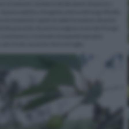
anni veramente considerevoli alle piante drupacee e
 Questa malattia crittogamica deriva dal fungo Monilia
do estremamente rapido sin dalla formazione dei primi
di alta piovosità: durante la stagione invernale il fungo
e, in primavera, si estende ed espande la propria
lo i frutti, ma anche i fiori e le foglie.