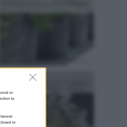
dell’arredamento da giardino piuttosto importante,
c...
FONTANE
Le fontane dei luoghi pubblici sono dei complessi
monumentali disegnati e realizzati da illustri per...
sonal or
ection to
nterest-
closed to