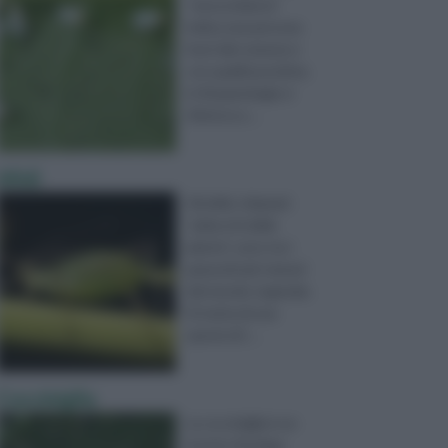
“mosca bianca”
indica una persona
fuori dal comune e
con qualità positive,
in fitopatologia si
riferisce a ...
Afidi
Gli afidi, chiamati
“pidocchi delle
piante”, sono tra i
parassiti più temuti
del mondo vegetale.
Si tratta di una
specie di i ...
Cocciniglia
La cocciniglia è un
insetto fitofago