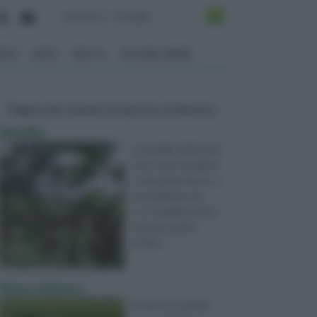
ENTO
ORTO
FRUTTI
VITA NEL VERDE
Pagine più visitate di questa settimana
Monilia
La monilia, altrimenti
nota come moniliosi
o marciume bruno, è
una malattia che,
con l’umidità estiva,
espone ad alto
rischio ...
Mosca bianca
Anche se in gergo