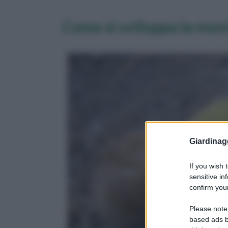
Come si sviluppa la moni
Giardinag
If you wish 
sensitive in
confirm your
Please note
based ads b