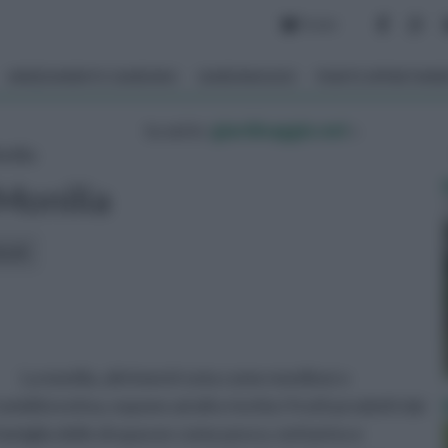
Forum
ARREDAMENTO GIARDINO
GIARDINAGGIO
PIANTE APPARTAM
tu sei in :
giardinaggio.net
»
nilia
Monilia
icoli:
La monilia, altrimenti nota come moniliosi o
idità estiva, espone ad alto rischio i frutti prodotti dai
a famiglia delle drupacee come pesco, nettarino e