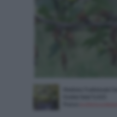
Medicina Tradizionale Ci
Dodder Semi Tu Si Zi
Prezzo:
in offerta su Amazo