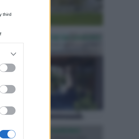
 third
f
PERGOLE E TETTOIE DA GIARDINO
Le pergole assieme alle tettoie rappresentano due
elementi molto importanti per arredare lo spazio e...
er and store
to grant or
ed purposes
ILLUMINAZIONE GIARDINO
L’illuminazione del giardino solitamente viene