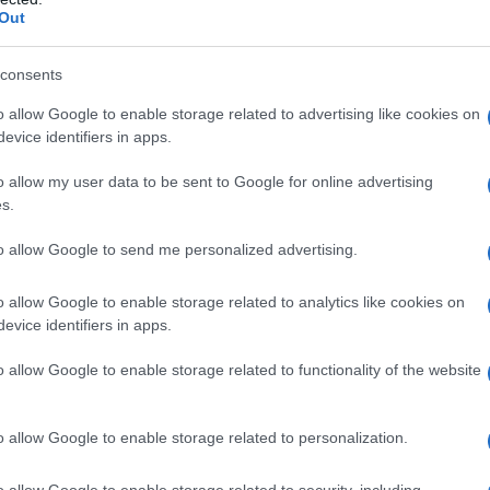
Out
ione marrone. Nella fase di pre-raccolta la monilia
smette rapidamente da un frutto all’altro. Le foglie,
consents
mpagnate da muffa grigia e dall’avvio del processo di
o allow Google to enable storage related to advertising like cookies on
evice identifiers in apps.
e
mosca bianca su
malattie piante da
o allow my user data to be sent to Google for online advertising
prezzemolo
frutto
s.
to allow Google to send me personalized advertising.
o allow Google to enable storage related to analytics like cookies on
evice identifiers in apps.
o allow Google to enable storage related to functionality of the website
o allow Google to enable storage related to personalization.
na e
Sul mio balcone a Roma
In natura esistono
ogni anno semino in vaso
tantissime piante da
del prezzemolo che nasce
frutto, da coltivare per fini
o allow Google to enable storage related to security, including