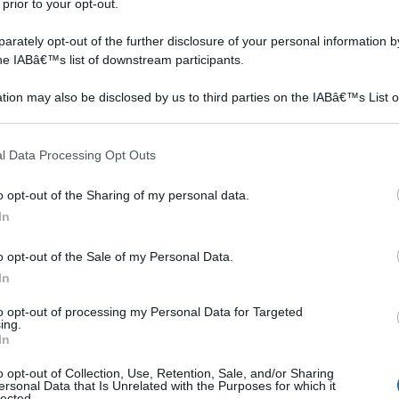
 prior to your opt-out.
rately opt-out of the further disclosure of your personal information by
the IABâ€™s list of downstream participants.
tion may also be disclosed by us to third parties on the IABâ€™s List o
articipants that may further disclose it to other third parties.
 that this website/app uses one or more Google services and may gath
l Data Processing Opt Outs
including but not limited to your visit or usage behaviour. You may click 
 to Google and its third-party tags to use your data for below specifi
o opt-out of the Sharing of my personal data.
ogle consent section.
In
gli organi fiorali, ovvero gli stami, i pistilli e i petali: i
 pur rimanendo ancora attaccati al ramo, portando
o opt-out of the Sale of my Personal Data.
ori vicini; durante la fase di fioritura il rischio di
In
 mentre è moderato nella fase di bottone fiorale ed è
to opt-out of processing my Personal Data for Targeted
a intaccati i fiori il parassita permane fino alla
ing.
In
ami, dove provoca dei cancri, che causano il
lle striature giallastre e si crea un effetto marcio di
o opt-out of Collection, Use, Retention, Sale, and/or Sharing
ersonal Data that Is Unrelated with the Purposes for which it
iano in poco tempo a disintegrarsi o, peggio ancora,
lected.