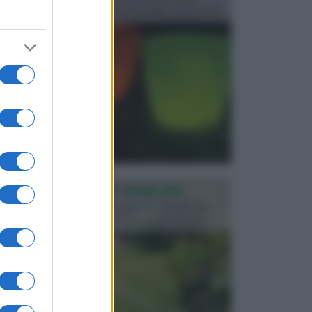
progettata in fase di realizzazione dello spazio verd...
PROGETTAZIONE GIARDINI
Il giardino è uno spazio esterno che richiede una
particolare dedizione affinché sia organizzato in ...