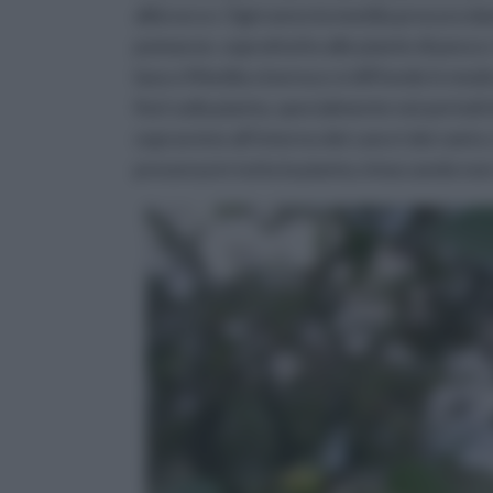
albicocco. Ogni anno la monilia procura d
pomacee, soprattutto alle piante di pesco.
laxa o Monilia cinerea e si diffonde in mo
fiori sulla pianta, specialmente nei periodi 
sopravvive all’interno dei cancri dei rami 
presenza in tutta la pianta, intaccando non so