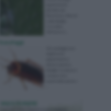
appartenente
all’ordine dei
Rhynchota o Rincoti
e alla famiglia
Coccoidea.
All’interno d ...
Scarafaggi
Gli scarafaggi sono
degli insetti
appartenenti a
diverse specie e
famiglie. In natura si
contano circa
quattromila specie s
...
VASI E FIORIERE
I vasi e le fioriere rientrano in una categoria