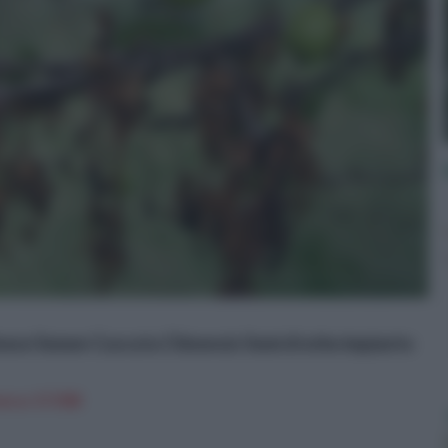
nese Semen Cuscuta Chinensis Semi di erbe impianto
n a: 17,92€