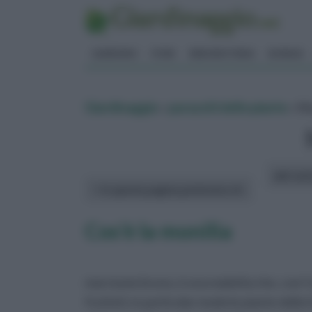
GIARDINO
FIORI
ERBORISTERIA
BONSAI
Giardinaggio
»
parassiti delle piante
» Mo
altri art
In questa pagina parleremo di :
Cos’è la monilia
marciume bruno, è una malattia che, con l’um
frutteti, in particolar modo le piante dell