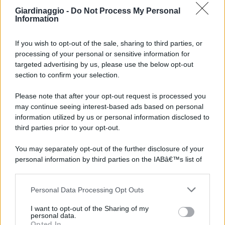
Giardinaggio -
Do Not Process My Personal
Information
If you wish to opt-out of the sale, sharing to third parties, or
processing of your personal or sensitive information for
targeted advertising by us, please use the below opt-out
section to confirm your selection.
Please note that after your opt-out request is processed you
may continue seeing interest-based ads based on personal
information utilized by us or personal information disclosed to
third parties prior to your opt-out.
You may separately opt-out of the further disclosure of your
personal information by third parties on the IABâ€™s list of
downstream participants.
Personal Data Processing Opt Outs
This information may also be disclosed by us to third parties
on the IABâ€™s List of Downstream Participants that may
I want to opt-out of the Sharing of my
further disclose it to other third parties.
personal data.
Opted In