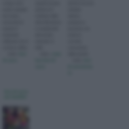
crespa sono
aspetti assunti
dei fiori di carta
molto semplici
dai fiori è il
richiede
da creare,
risultato della
talento,
economici in
diversificazione
pazienza e
quanto il
e complessità
passione, ma
materiale
del mondo
anche la
utilizzato non è
naturale. In
corretta
costoso, infine
milio
conoscenza
visita :
fiori
visita :
come
delle tecnich
di carta
fare fiori di
visita :
fiori
carta
di carta fai da
te
fiori di carta
per bambini