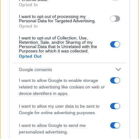
Opted In
grant or deny consent to Google and its third-party tags to
use your data for below specified purposes in below Google
I want to opt-out of processing my
consent section.
Personal Data for Targeted Advertising.
Opted In
I want to opt-out of Collection, Use,
Retention, Sale, and/or Sharing of my
Personal Data that Is Unrelated with the
Purposes for which it was collected.
Opted Out
Google consents
I want to allow Google to enable storage
related to advertising like cookies on web or
©2026 - giardinaggio.net - p.iva 03338800984
Collabora con Giardinaggio.net
Pubblicità
device identifiers in apps.
I want to allow my user data to be sent to
Google for online advertising purposes.
I want to allow Google to send me
personalized advertising.