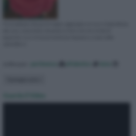
Personalizzare dei pacchi regalo, aggiungere un tocco di gentilezza
alla casa, sorprendere donando un fiore che non rischia di
appassire: ecco tre buoni motivi per imparare a creare delle
splendide ro
ordina per:
pertinenza
alfabetico
data
Tipologia carta
Guarda il Video