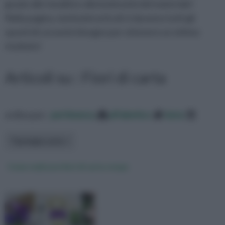
grazie alle tonalità e alla luminosità del materiale!
Nella pagina, tantissimi articoli vi daranno tutti gli
spunti di cui avete bisogno per ottenere un ottimo
risultato!
Articoli su : Fiori di carta
ordina per:
pertinenza
alfabetico
data
Tipologia carta
Come realizzare fiori di carta crespa