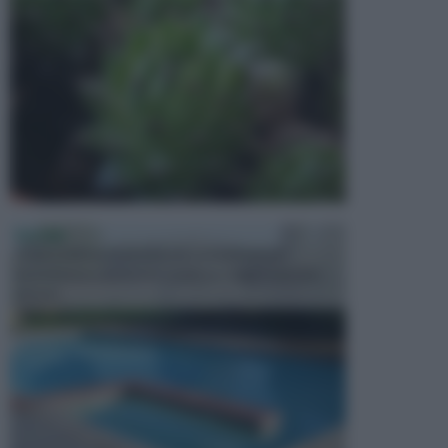
PISCINE
In precedenza, la piscina era considerata un
investimento piuttosto cospicuo. Oggi il mercato
presen...