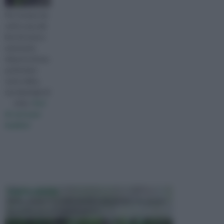
Per ricreare da
soli in casa dei
fiori di carta è
necessario
disporre di una
particolare
carta velina,
una tipologia di
visita :
fiori
di carta per
bambini
PIANTE GRASSE
Molto amate e a volte anche collezionate da alcune
persone, ecco le piante grass...