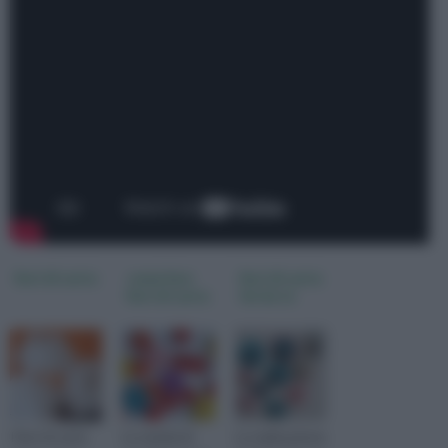
fiori di carta
come fare
fiori di carta
fiori di carta
fai da te
I fiori di carta
La varietà di
La realizzazione