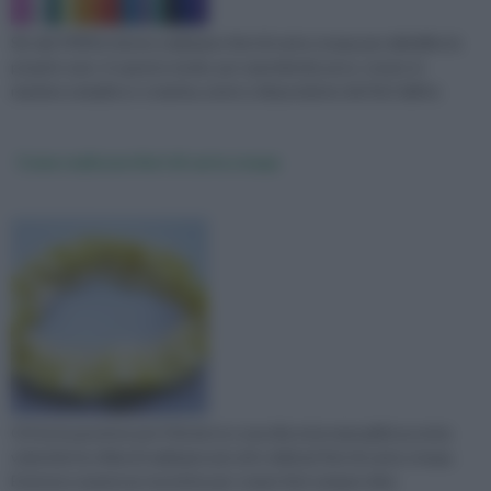
Sin dal 1900 le donne realizzano fiori di carta crespa per abbellire le
proprie case. In questo modo, pur spendendo poco, si può, in
maniera semplice e creativa, avere a disposizione dei fiori dall'as
Come realizzare fiori di carta crespa
Chi ha la passione per il fai da te e una discreta manualità accetta
volentieri la sfida di realizzare piccoli e delicati fiori di carta crespa.
Esistono numerose tecniche per creare fiori sempre dive