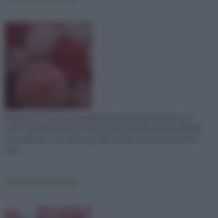
Fare fiori con carta crespa rigida dà buoni risultati perché sono
molto versatili e possono essere usati come decorazione durante
una cerimonia o un evento speciale. Si usano da soli o montati in
mazz
Idee fiori carta crespa