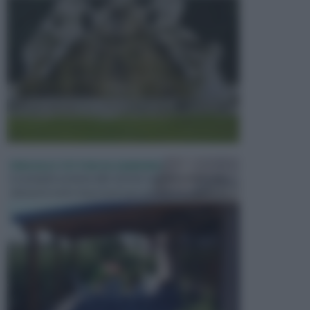
PERGOLE E TETTOIE DA GIARDINO
Le pergole assieme alle tettoie rappresentano due
elementi molto importanti per arredare lo spazio e...