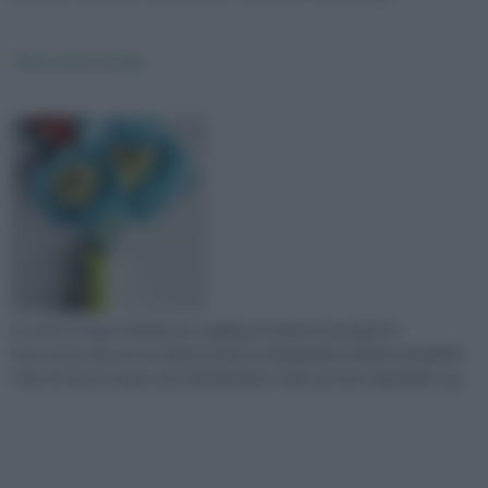
Fiori carta crespa
La carta crespa è ideale per realizzare numerosi progetti e
trascorrere alcune ore divertendosi e imparando insieme ai bambini.
I fiori di carta crespa sono facili da fare e dal successo garantito, qu