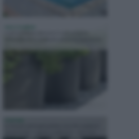
VASI E FIORIERE
I vasi e le fioriere rientrano in una categoria
dell’arredamento da giardino piuttosto importante,
c...
FONTANE
Le fontane dei luoghi pubblici sono dei complessi
monumentali disegnati e realizzati da illustri per...