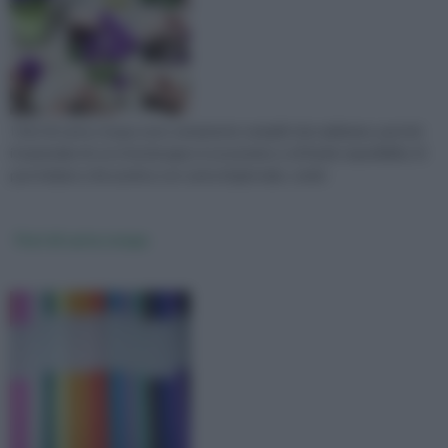
I fiori di carta crespa sono veramente semplici da realizzare, perché
il materiale di cui si ha bisogno è economico e di facile reperibilità. Si
può iniziare a far pratica con carta di giornale, comin
Fiori di carta crespa