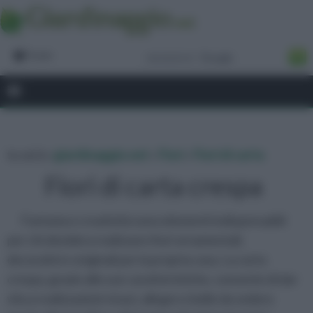
Forum
tu sei in :
giardinaggio.net
»
Fiori
»
Fiori di carta
Fiori di carta crespa
Fantasia e creatività sono elementi indispensabili
per chi desidera realizzare fiori ornamentali,
decorativi e originali per la propria casa. La carta
crespa, grazie alle sue caratteristiche, consente di dar
vita a realizzazioni vivaci, allegre e belle da vedere