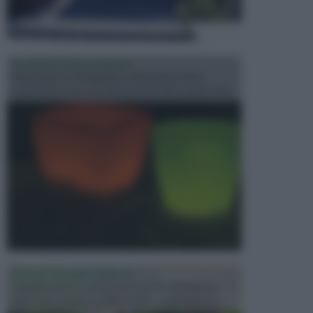
ILLUMINAZIONE GIARDINO
L’illuminazione del giardino solitamente viene
progettata in fase di realizzazione dello spazio verd...
PROGETTAZIONE GIARDINI
Il giardino è uno spazio esterno che richiede una
particolare dedizione affinché sia organizzato in ...