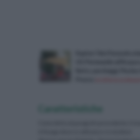
Kupton Telo Parasole a b
UV, Permeanile all'Acqua e 
Retro, parcheggi, Piscin
Prezzo:
in offerta su Amazo
Caratteristiche
Come detto al paragrafo precedente, il viv
è il luogo dove si coltivano e si vendono