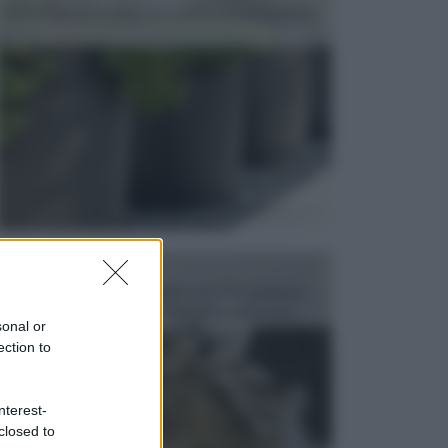
dell’arredamento da giardino piuttosto importante,
c...
FONTANE
Le fontane dei luoghi pubblici sono dei complessi
monumentali disegnati e realizzati da illustri per...
sonal or
ection to
nterest-
closed to