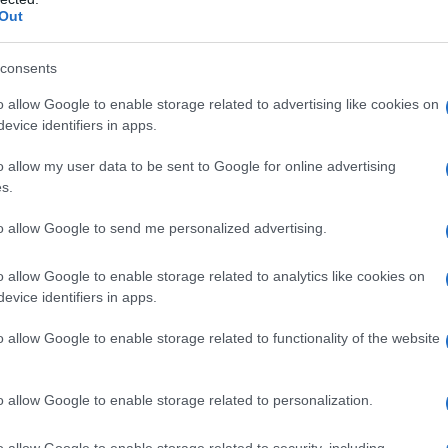
semplice attività
in vivaio può rivelarsi molto
Out
zio
commerciale, cioè le
gratificante, specie se si
rga
piante si vendono ma non
amano le piante e ...
consents
si coltivano. In ...
o allow Google to enable storage related to advertising like cookies on
Gasolio Automatica
evice identifiers in apps.
n a: 55,9€
o allow my user data to be sent to Google for online advertising
s.
to allow Google to send me personalized advertising.
o allow Google to enable storage related to analytics like cookies on
amma di articoli per il giardinaggio: dalle piante, ai semi,
evice identifiers in apps.
ogo si possono trovare anche altri articoli da usare o da
o allow Google to enable storage related to functionality of the website
ti, piante rare e alberi ornamentali in miniatura. I
 specie vegetali uniche e davvero molto rare, per
o allow Google to enable storage related to personalization.
no in particolari aree geografiche o microclimi. In
egue un ordine ben preciso. Tutte le varie zone espositive
o allow Google to enable storage related to security, including