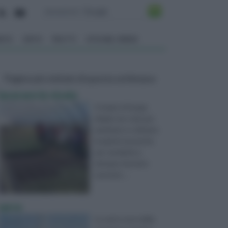
ENTO
ORTO
FRUTTI
VITA NEL VERDE
Pagine più visitate di questa settimana
lavorare in vivaio
Il vivaio è il luogo
ideale non solo per
ammirare e coltivare
le piante ma anche
per venderle e,
dunque, lavorare.
Lavorare ...
serre
Le serre sono delle