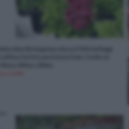
aldacchino Rettangolare, blocca Il 95% dei Raggi
all'Aria, Perfetto per Esterni, Patio, Cortile sul
e, Misura 200cm x 304cm
n a: 23,99€
aio