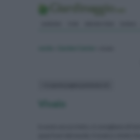
GIARDINO
FIORI
ERBORISTERIA
BONSAI
verde
»
Garden Center
» vivaio
In questa pagina parleremo di :
Vivaio
lo avete ancora fatto, vi consigliamo di fa
quasi fuori dal mondo. Il vivaio è, infatti, il