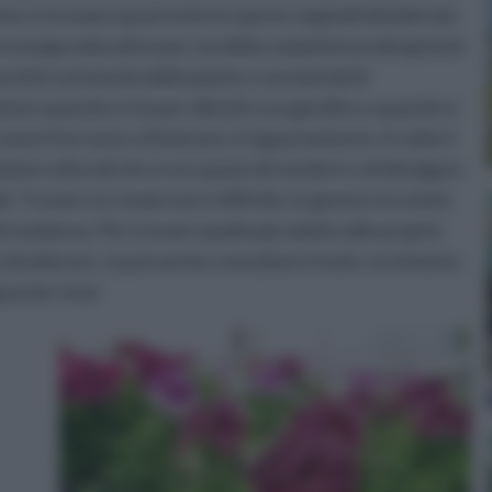
ve si trovano quasi tutte le specie vegetali desiderate
he un luogo educativo per via della competenza dei gestori
itivi sul mondo delle piante e sui metodi di
isitare quando si sta per allestire un giardino o quando si
me il terrazzo o il balcone o l’appartamento. A volte il
ioni culturali che si occupano di vendere e di divulgare
. Trovare un vivaio non è difficile, in genere ne esiste
 residenza. Per trovare quello più adatto alle proprie
 desiderare, si può anche consultare il web, ricchissima
arda i vivai.