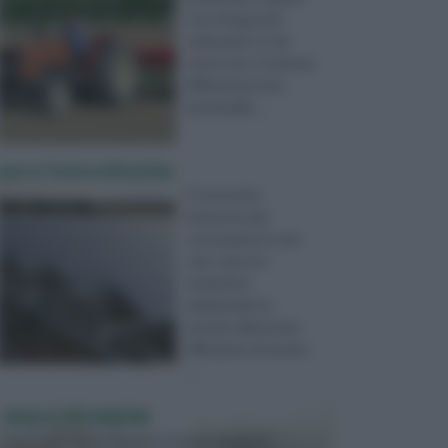
l’uso di appositi
carburanti. In tal
senso non c’è alcuna
differenza tra le
automobili, ...
serre fotovoltaiche
Il crescente
interesse dei
consumatori e non
solo, verso le
tematiche
ambientali, ha
portato all’enorme
diffusione di sistem
...
VASI E FIORIERE
I vasi e le fioriere rientrano in una categoria