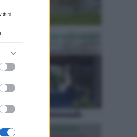
 third
f
PERGOLE E TETTOIE DA GIARDINO
Le pergole assieme alle tettoie rappresentano due
elementi molto importanti per arredare lo spazio e...
er and store
to grant or
ed purposes
ILLUMINAZIONE GIARDINO
L’illuminazione del giardino solitamente viene