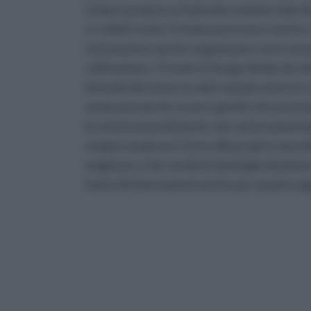
vivaio è proprio un’azienda commerciale do
e i relativi semi. Il vivaio può essere anc
che possono anche organizzare corsi conosc
coltivazione. Il vivaio è il luogo ideale da v
intende decorare un altro spazio esterno co
vivaio può anche essere gestito da associaz
la conoscenza di piante rare od ornamentali
sempre qualcuno vicino alla propria zona di
esigenze o che vende le tipologie di piante
fonte di informazioni anche per quanto rigu