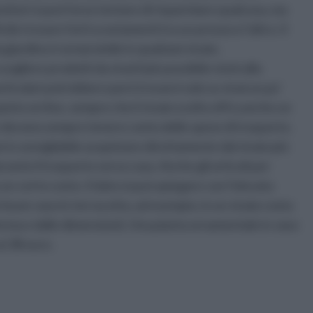
enitori si può forse tentare di risparmiare qualcosa, ma
ile trovare forti scostamenti tra un prezzo e l’altro. Il
 giardino è ormai simile in qualsiasi vivaio.
liere prodotti da vivai il più possibile vicini alla
articolari potrebbero però trovarsi solo su vivai un po’
cquisto on line, sempre che il vivaio scelto offra anche un
ne devono sempre tenere conto delle spese di trasporto.
erò consigliabile acquistare direttamente dal vivaio più
rante il trasporto verso casa. Anche gli articoli per
un certo costo. Il dato si può spiegare con l’elevata
Un buon vaso in terracotta, ad esempio, in un vivaio costa
forma e dalle dimensioni). Una pianta ornamentale in vaso
ai 38 euro.