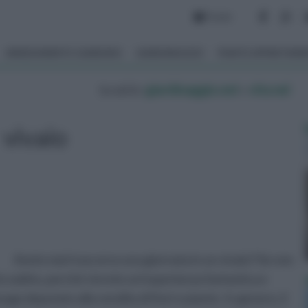
Forum
ARREDAMENTO GIARDINO
GIARDINAGGIO
PIANTE APPARTAM
tu sei in :
giardinaggio.net
»
vita nel
vivaio
Avete mai trascorso una giornata in un vivaio? Se non
rlo subito, perché vivrete un’esperienza fantastica e
 luogo deputato alla vendita di fiori e piante. In genere, il