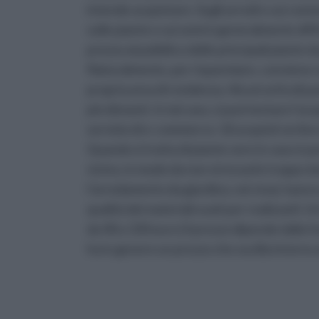
intende acquistare. Sugli arredi e sui cont
sulle piante e sui semi è generalmente diffic
prezzo al pubblico delle principali piante da
Naturalmente, per risparmiare, conviene sceg
propria area di residenza. Alcuni articoli p
più distanti. In tal caso, si può tentare l’a
servizio di e-commerce. Gli acquisti on li
Quando si tratta di piante vere in vaso è p
vicino, in modo da non stressarle troppo du
l’arredamento da giardino, nei vivai, hanno 
qualità dei materiali usati per realizzarli. 
da 40 a 130 euro ( il prezzo dipende dalla 
ha in genere un prezzo che oscilla intorno 