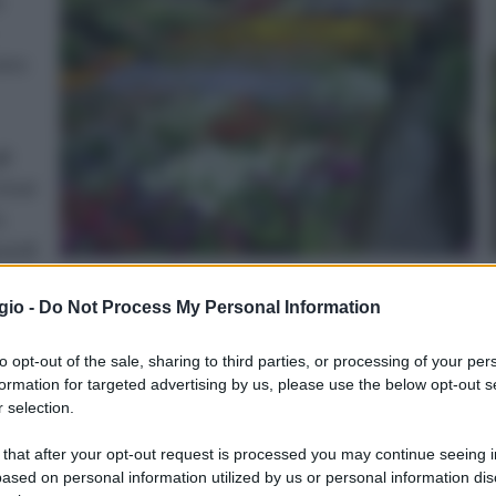
ò
sono
li
vivai
,
randi
o in
gio -
Do Not Process My Personal Information
nze con migliaia di specie vegetali e di articoli. Recarsi in
re tutto quello che serve per fare del giardinaggio
to opt-out of the sale, sharing to third parties, or processing of your per
le varie sale del vivaio si può anche assistere a corsi
formation for targeted advertising by us, please use the below opt-out s
rezzi da giardino o come potare le piante. Il vivaio è il
 selection.
 giardinaggio o che vogliono imparare ad amarlo. Questo
 that after your opt-out request is processed you may continue seeing i
stire un giardino partendo da zero. Gli addetti del vivaio
ased on personal information utilized by us or personal information dis