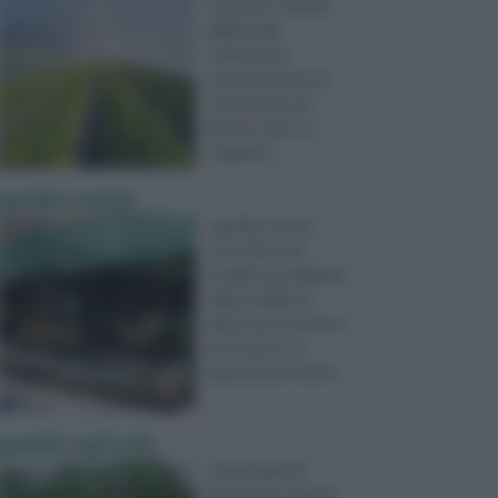
strutture coperte
adibite alla
coltivazione,
conservazione ed
essiccazione di
piante e fiori. Le
suddette ...
garden center
I garden center
sono dei punti
vendita specializzati
nella vendita di
piante per esterno e
per interno. In
questi punti vendi ...
gasolio agricolo
I mezzi agricoli
funzionano tramite