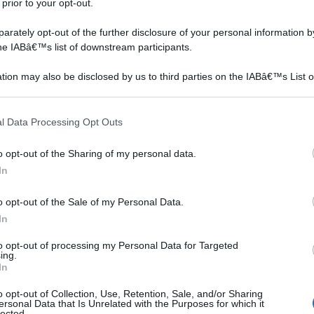
tazione dello spazio verde, sulle piante e sugli stili da
 prior to your opt-out.
.
rately opt-out of the further disclosure of your personal information by
the IABâ€™s list of downstream participants.
piante vivaio
lavorare in vivaio
tion may also be disclosed by us to third parties on the IABâ€™s List o
articipants that may further disclose it to other third parties.
 that this website/app uses one or more Google services and may gath
l Data Processing Opt Outs
including but not limited to your visit or usage behaviour. You may click 
 to Google and its third-party tags to use your data for below specifi
o opt-out of the Sharing of my personal data.
ogle consent section.
In
o opt-out of the Sale of my Personal Data.
In
to opt-out of processing my Personal Data for Targeted
Il vivaio è il luogo in cui
Il vivaio è il luogo ideale
ing.
ite
vengono vendute e
non solo per ammirare e
In
coltivate tante specie di
coltivare le piante ma
piante. A volte, questo
anche per venderle e,
o opt-out of Collection, Use, Retention, Sale, and/or Sharing
ersonal Data that Is Unrelated with the Purposes for which it
 e
luogo funziona solo da
dunque, lavorare. Lavorare
lected.