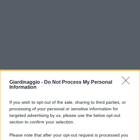
Giardinaggio -
Do Not Process My Personal
Information
If you wish to opt-out of the sale, sharing to third parties, or
processing of your personal or sensitive information for
targeted advertising by us, please use the below opt-out
section to confirm your selection.
Please note that after your opt-out request is processed you