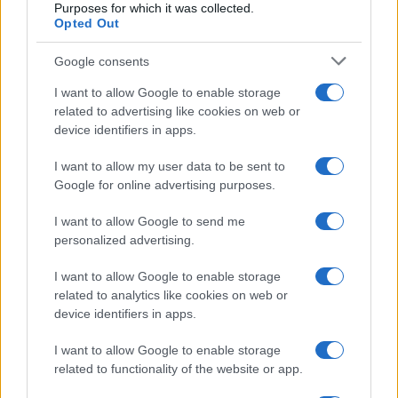
Purposes for which it was collected.
Opted Out
Google consents
I want to allow Google to enable storage
related to advertising like cookies on web or
device identifiers in apps.
I want to allow my user data to be sent to
Google for online advertising purposes.
I want to allow Google to send me
personalized advertising.
I want to allow Google to enable storage
related to analytics like cookies on web or
device identifiers in apps.
I want to allow Google to enable storage
related to functionality of the website or app.