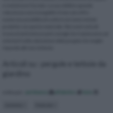
e resistenza è l'acciaio. La sua solidità e grande
robustezza sono innegabili e il mercato offre
numerose possibilità di scelta tra le tante tettoie
prodotte con questo materiale. Nei nostri articoli
troverai tanti interessanti consigli che ti aiuteranno ad
orientarti nella valutazione della pergola che meglio
risponde alle tue richieste.
Articoli su : pergole e tettoie da
giardino
ordina per:
pertinenza
alfabetico
data
Ambiente
Materiale