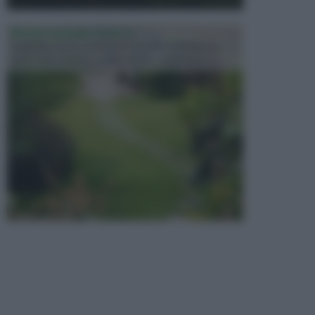
PROGETTAZIONE GIARDINI
Il giardino è uno spazio esterno che richiede una
particolare dedizione affinché sia organizzato in ...