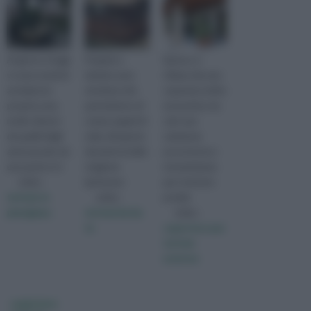
Al giorno d'oggi
Pergole e
Spesso si
vi sono modi di
tettoie sono
ritiene che una
arredare la
strutture che
copertura tetto
propria casa
permettono di
economica sia
molto diversi
creare angoli di
solo una
da quelli degli
relax all'aperto
soluzione
anni passati: da
durante la bella
provvisoria e
una parte vi è
stagione
momentanea
visita :
(primaver
per risolvere
tettoie in
visita :
proble
plexiglass
tettoia fai da
visita :
te
coperture per
tettoie
esterne
copertura