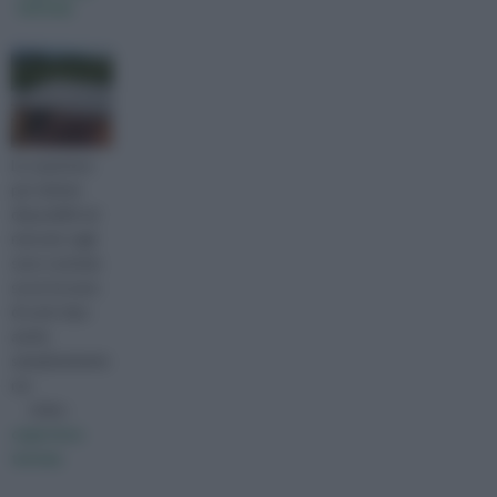
tettoia
Le coperture
per tettoie
disponibili sul
mercato oggi
sono svariate;
se ne trovano
di vario tipo
anche
semplicemente
rec
visita :
copertura
tettoia