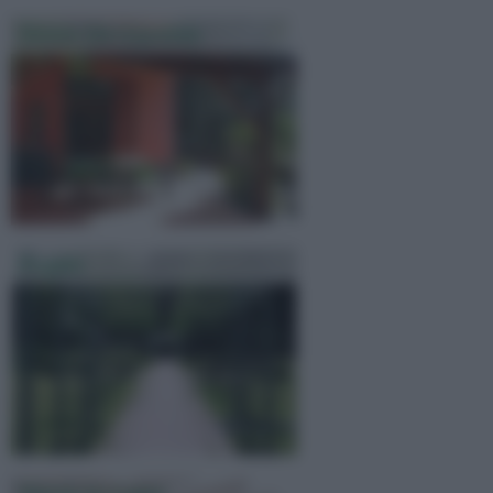
Tettoie Da Giardino
Pergole