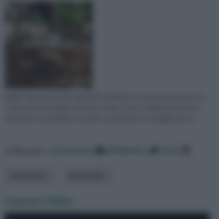
Nella realizzazione di un giardino dobbiamo tenere presente la sua
collocazione in luoghi esposti a troppo sole e a sbalzi atmosferici
repentini. Le pensiline in acciaio ci permettono di soggiornare a
ordina per:
pertinenza
alfabetico
data
Ambiente
Materiale
Guarda il Video