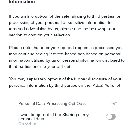
Information
If you wish to opt-out of the sale, sharing to third parties, or
processing of your personal or sensitive information for
targeted advertising by us, please use the below opt-out
section to confirm your selection.
Please note that after your opt-out request is processed you
may continue seeing interest-based ads based on personal
information utilized by us or personal information disclosed to
third parties prior to your opt-out.
You may separately opt-out of the further disclosure of your
personal information by third parties on the IABâ€™s list of
downstream participants.
Personal Data Processing Opt Outs
This information may also be disclosed by us to third parties
on the IABâ€™s List of Downstream Participants that may
I want to opt-out of the Sharing of my
further disclose it to other third parties.
personal data.
Opted In
Please note that this website/app uses one or more Google
services and may gather and store information including but