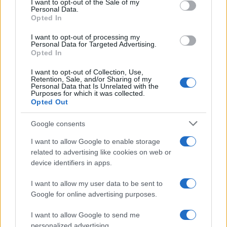
I want to opt-out of the Sale of my
Personal Data.
not limited to your visit or usage behaviour. You may click to
Opted In
grant or deny consent to Google and its third-party tags to
use your data for below specified purposes in below Google
I want to opt-out of processing my
consent section.
Personal Data for Targeted Advertising.
Opted In
I want to opt-out of Collection, Use,
Retention, Sale, and/or Sharing of my
Personal Data that Is Unrelated with the
Purposes for which it was collected.
Opted Out
Google consents
I want to allow Google to enable storage
related to advertising like cookies on web or
device identifiers in apps.
I want to allow my user data to be sent to
Google for online advertising purposes.
©2026 - giardinaggio.net - p.iva 03338800984
Collabora con Giardinaggio.net
Pubblicità
I want to allow Google to send me
personalized advertising.