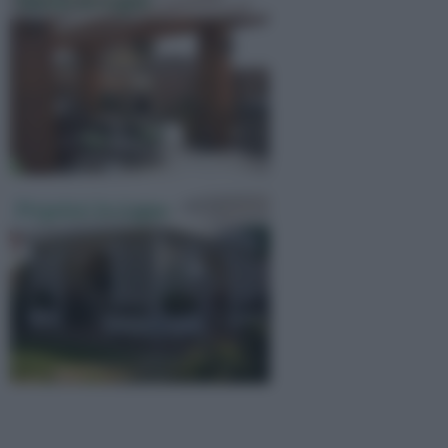
Tettoie In Legno
Pergolati In Legno