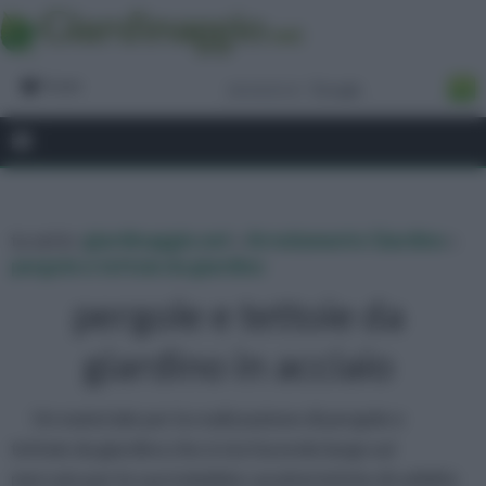
Forum
tu sei in :
giardinaggio.net
»
Arredamento Giardino
»
pergole e tettoie da giardino
pergole e tettoie da
giardino in acciaio
Un materiale per la realizzazione di pergole e
tettoie da giardino che si sta facendo largo sul
mercato per le sue indubbie caratteristiche di solidità