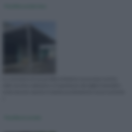
Pensiline acciaio inox
La costruzione di una pensilina richiede la conoscenza corretta
delle tecniche realizzative e il reperimento dei migliori materiali in
modo da poter operare in maniera assolutamente sicura e potendo
c
Pensiline in acciaio