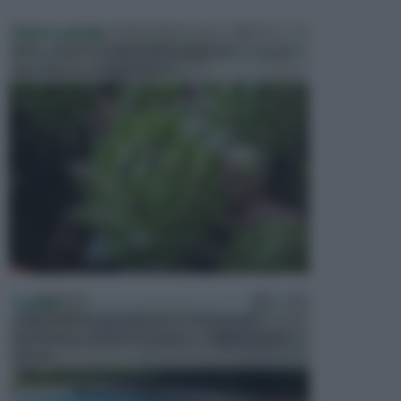
PIANTE GRASSE
Molto amate e a volte anche collezionate da alcune
persone, ecco le piante grass...
PISCINE
In precedenza, la piscina era considerata un
investimento piuttosto cospicuo. Oggi il mercato
presen...