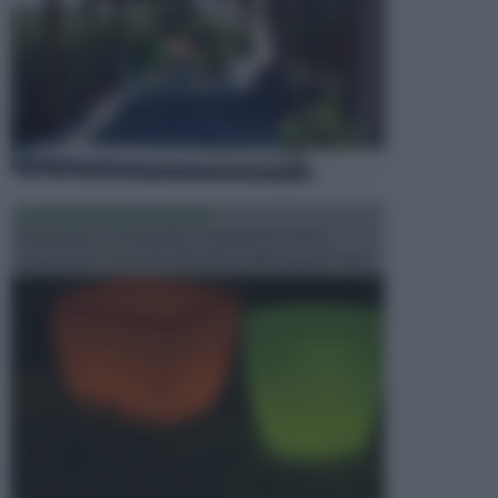
ILLUMINAZIONE GIARDINO
L’illuminazione del giardino solitamente viene
progettata in fase di realizzazione dello spazio verd...