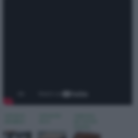
tettoie in
tettoia fai
coperture
plexiglass
da te
per tettoie
esterne