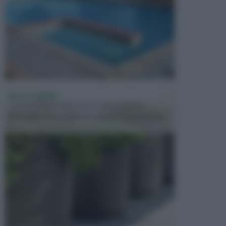
VASI E FIORIERE
I vasi e le fioriere rientrano in una categoria
dell’arredamento da giardino piuttosto importante,
c...