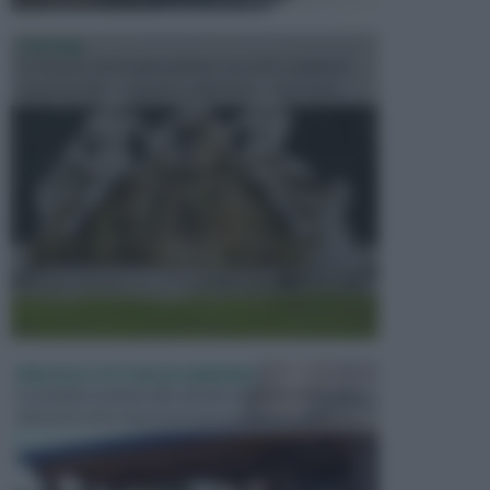
FONTANE
Le fontane dei luoghi pubblici sono dei complessi
monumentali disegnati e realizzati da illustri per...
PERGOLE E TETTOIE DA GIARDINO
Le pergole assieme alle tettoie rappresentano due
elementi molto importanti per arredare lo spazio e...