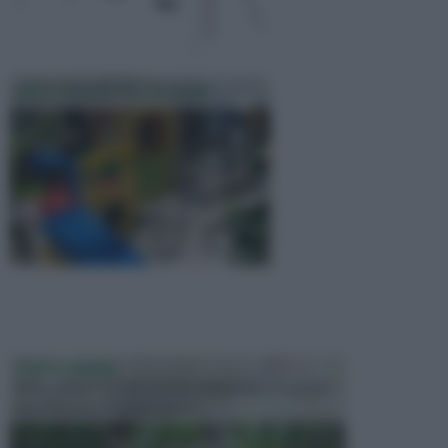
Altri Giochi Da Esterno
PIANTE GRASSE
Molto amate e a volte anche collezionate da alcune
persone, ecco le piante grass...