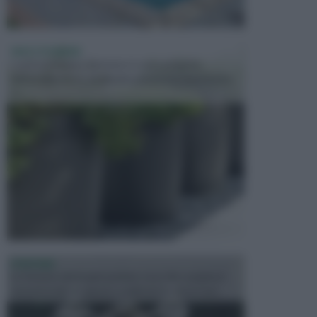
VASI E FIORIERE
I vasi e le fioriere rientrano in una categoria
dell’arredamento da giardino piuttosto importante,
c...
FONTANE
Le fontane dei luoghi pubblici sono dei complessi
monumentali disegnati e realizzati da illustri per...