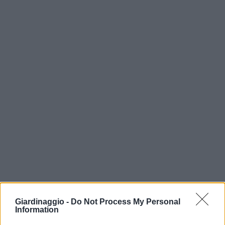
Giardinaggio -
Do Not Process My Personal
Information