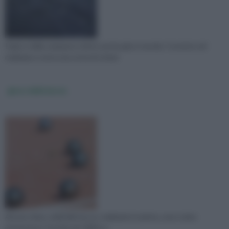
Il gioco della campana è detto anche gioco mondo. Consiste nel
realizzare a terra una sorta di schem
gioco delle bocce
Alcune sfere, simili alle bocce, realizzate in pietra, sono state
rinvenute in Turchia nel 7000 a.c.