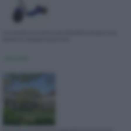
Il monopattino è un veicolo usato dai bambini come gioco e per
divertirsi in compagnia, ma può esser
mosca cieca
Mosca cieca è un gioco che si svolge all’interno di una stanza,