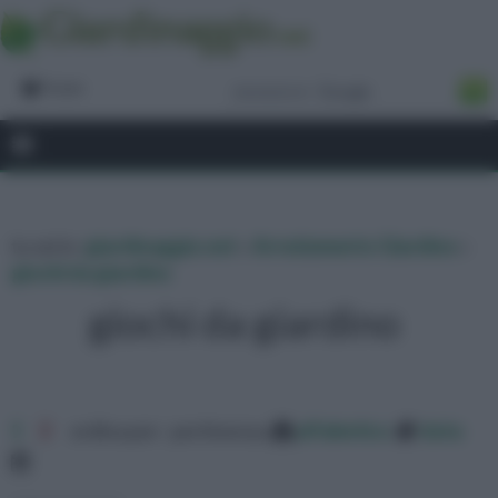
Forum
tu sei in :
giardinaggio.net
»
Arredamento Giardino
»
giochi da giardino
giochi da giardino
1
2
ordina per: pertinenza
alfabetico
data