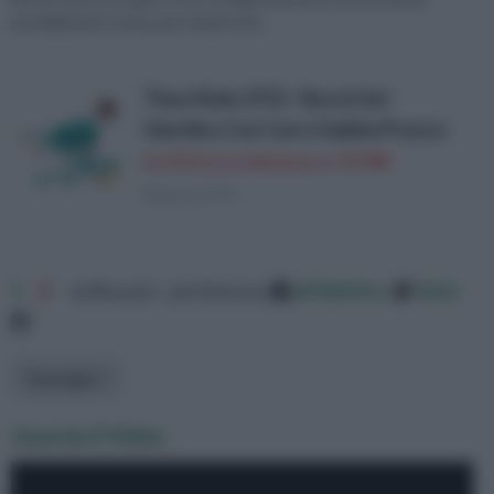
possibilmente vuota, per evitare che
Theo Klein 2752 - Bosch Set
Giardino Con Carro Sabbia
Prezzo:
in offerta su Amazon a: 19,99€
(Risparmi 5€)
1
2
ordina per: pertinenza
alfabetico
data
Tipologia
Guarda il Video