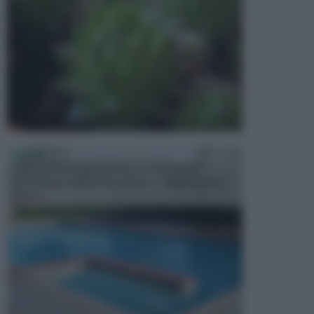
PISCINE
In precedenza, la piscina era considerata un
investimento piuttosto cospicuo. Oggi il mercato
presen...