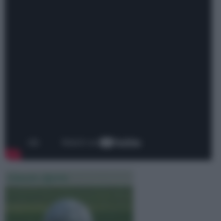
Giocare Aperto