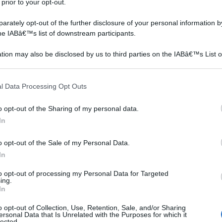
rietà di uva da tavola bianca troviamo anche l'uva
 prior to your opt-out.
avola bianca senza semi, che si può utilizzare
rately opt-out of the further disclosure of your personal information by
per la realizzazione di succhi e distillati. Si tratta di
the IABâ€™s list of downstream participants.
imento e la sua disponibilità è compresa tra gli ultimi
tion may also be disclosed by us to third parties on the IABâ€™s List o
 di ottobre.
articipants that may further disclose it to other third parties.
tterizza per avere delle dimensioni medio-piccole, con
 that this website/app uses one or more Google services and may gath
nte croccante.
l Data Processing Opt Outs
including but not limited to your visit or usage behaviour. You may click 
 to Google and its third-party tags to use your data for below specifi
o opt-out of the Sharing of my personal data.
Uva americana
Uva fragola
ogle consent section.
In
o opt-out of the Sale of my Personal Data.
In
to opt-out of processing my Personal Data for Targeted
ing.
In
o opt-out of Collection, Use, Retention, Sale, and/or Sharing
ersonal Data that Is Unrelated with the Purposes for which it
lected.