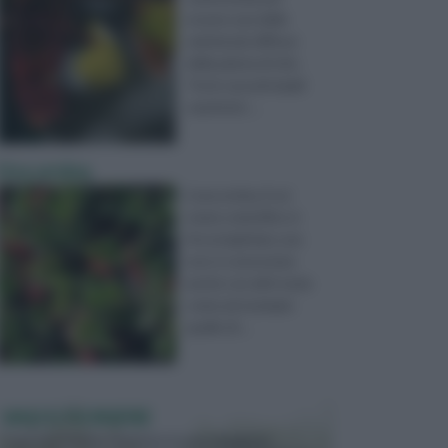
essere una delle
varietà più diffuse
della pianta di vite.
Tra le sue principali
caratteris ...
Uva ursina
L'uva ursina, il cui
nome scientifico è
Arcostaphylus uva
ursi, è conosciuta
anche con altri nomi,
come ad esempio
quello di ...
VASI E FIORIERE
I vasi e le fioriere rientrano in una categoria