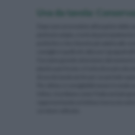
Uva da tavola: Conserv
Dopo aver provveduto all'acquisto della var
piuttosto ampia, si articola principalmente 
preferite e che ritenete più adatta alle vos
consiglio è quello di collocare i grappoli all
Facciamo grande attenzione dal momento che 
plastica perforata: si tratta di un piccolo
di uva da tavola anche per un periodo super
Per ultimo, è consigliabile lavare in modo 
Infine, ricordiamo come l'Italia sia il più g
rappresentando un'ottima risorsa sia sotto
cui viene coltivata.