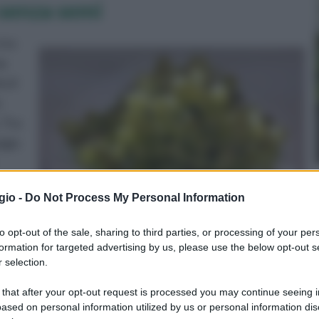
 senza semi
tra
ia
o il
e
 Tra
ogia
gio -
Do Not Process My Personal Information
osì
o.
to opt-out of the sale, sharing to third parties, or processing of your per
formation for targeted advertising by us, please use the below opt-out s
io e la metà del mese di settembre; il grappolo può
 selection.
orma conica e con un peso che non va oltre i 500 grammi.
 that after your opt-out request is processed you may continue seeing i
olpa croccante, con un gusto particolarmente dolce.
ased on personal information utilized by us or personal information dis