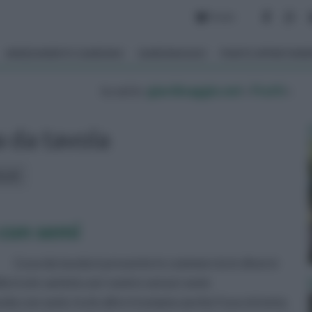
Forum
ARREDAMENTO GIARDINO
GIARDINAGGIO
PIANTE APPARTAM
tu sei in :
giardinaggio.net
»
Frutti
»
 da tavola
icoli:
 con semi
L'uva da tavola è presente in commercio in diversi
a tra le varietà con i semi e senza i semi.
ola con semi, tra le altre troviamo anche l'uva victoria: