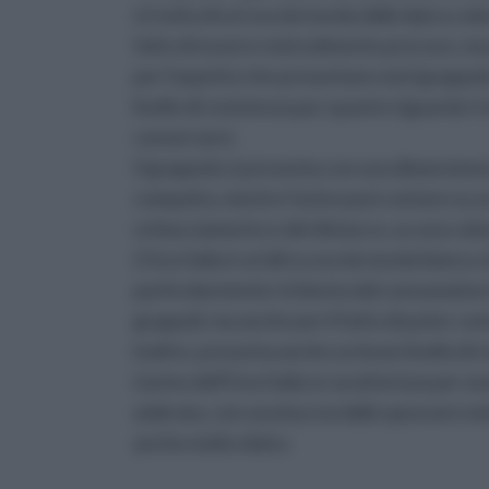
si tratta di un'uva da tavola dalla tipica col
fatto di essere notevolmente precoce, m
per l'aspetto che presentano sia il grappol
livello di resistenza per quanto riguarda i t
conservarsi.
Il grappolo si presenta con una dimensione
compatta, mentre l'acino può contare su un 
schiacciamento e del distacco, su una colo
L'Uva Italia è un'altra uva da tavola bianca
particolarmente richiesta dal consumatore 
grappoli, ma anche per il fatto di poter co
inoltre, presenta anche un buon livello di r
L'acino dell'Uva Italia si caratterizza per 
ambrata, con una buccia dallo spessore me
anche molto dolce.