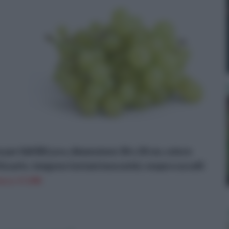
e per l&#381;uva, dimensione 30 x 20 cm, colore
issarlo, tengono lontani moscerini, vespe e uccelli
n a: 17,49€