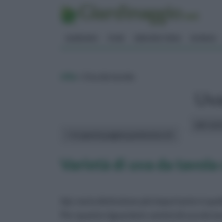
GIARDINO
FIORI
ERBORISTERIA
BONSAI
vite
» Uva da tavola
Uva
altri art
In questa pagina parleremo di :
Varietà di uva da tavola
tipi, ma la distinzione più importante è quell
Per quanto riguarda le varietà di uva da tav