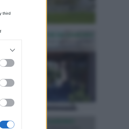
 third
f
PERGOLE E TETTOIE DA GIARDINO
Le pergole assieme alle tettoie rappresentano due
elementi molto importanti per arredare lo spazio e...
er and store
to grant or
ed purposes
ILLUMINAZIONE GIARDINO
L’illuminazione del giardino solitamente viene