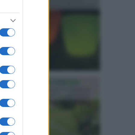
progettata in fase di realizzazione dello spazio verd...
PROGETTAZIONE GIARDINI
Il giardino è uno spazio esterno che richiede una
particolare dedizione affinché sia organizzato in ...