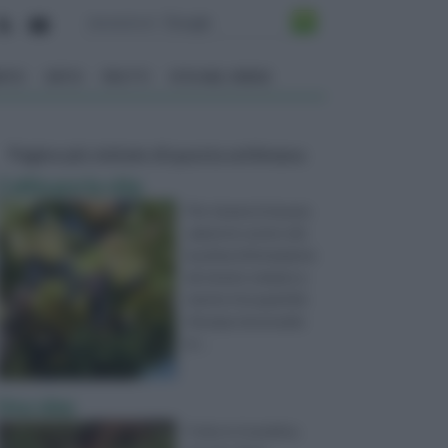
ENTO
ORTO
FRUTTI
VITA NEL VERDE
Pagine più visitate di questa settimana
Coltivare la vite
Per tenere in buona
salute le vostre viti,
la prima informazione
da tenere sempre a
mente è la quantità
d'acqua necessaria
al ...
Uva vino
Il vino è, in pratica,