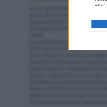
authenti
L'uva è in grado di dissetare e di purificar
grande efficacia. Le proprietà dell'uva sono
ciascun acino può contare sulla presenza, a
di combattere l'invecchiamento della pelle 
capillari.
L'uva si caratterizza per essere particolarme
calcio e potassio. Dal momento che l'uva si
cloruro di sodio, è in grado di avvantaggiare
consigliato a tutti gli ipertesi. I sali cont
un'attività antiurica, che permette di stimo
Gli acini e, nello specifico, la buccia, oltre 
radicali liberi che si possono trovare in n
elevato quantitativo di calcio, fosforo, poli
migliorare il metabolismo degli zuccheri, m
complessiva, garantendo un'adeguata prote