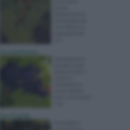
ciò che viene
ricavato
dall'operazione di
fermentazione del
succo dell'uva. La
preparazione del
vino ...
Uva americana
L'uva americana è
una delle uve più
famose in tutte il
mondo e si
caratterizza per
essere chiamata
anche con il nome di
“uva ...
Uva fragola
L'uva fragola si
caratterizza per