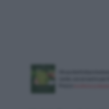
50 sacchetti di protezion
verde, con un nastro per f
Prezzo:
in offerta su Amazo