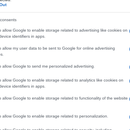
Out
are
L'uva americana è una delle
L'uva fragola si caratterizza
nte
uve più famose in tutte il
per essere una delle
 da
mondo e si caratterizza
varietà più diffuse della
consents
e
per essere chiamata
pianta di vite. Tra le sue
o allow Google to enable storage related to advertising like cookies on
tano
anche con il nome di “uva
principali caratteristiche
evice identifiers in apps.
i
fragola”. Proprio l'uva
troviamo sicuramente il
americana è una delle viti
fatto di provenire dal Nord
o allow my user data to be sent to Google for online advertising
.
che hanno una storia le ...
America e, inoltr...
s.
taloupe Clip,Clip di Plastica,Clip di
ite Clipsplant Clip Sostegno
to allow Google to send me personalized advertising.
ante e Fiori da Coltivare in Posizione Verticale-
o allow Google to enable storage related to analytics like cookies on
evice identifiers in apps.
n a: 11,99€
o allow Google to enable storage related to functionality of the website
o allow Google to enable storage related to personalization.
o allow Google to enable storage related to security, including