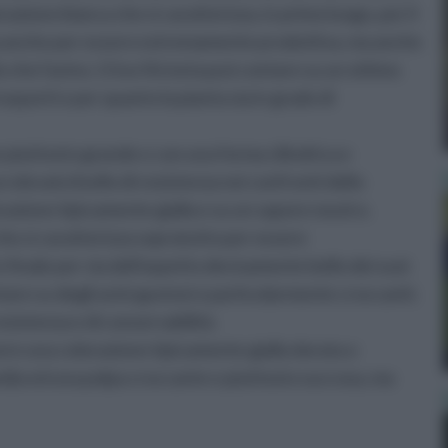
orazione bianca che si caratterizza, in primo luogo, per il
a anche per essere estremamente produttiva, ma anche
o che l'acino. L'Uva Victoria può contare su un ottimo
rasporti e per quanto la pianta sia in grado di
 piuttosto grande e con una forma cilindrica e
elevato livello di resistenza nei confronti dello
razione tipicamente gialla e su un sapore neutro.
 che si caratterizza sopratutto per essere
finale per via dell'aspetto decisamente bello dei suoi
ntare su degli acini gustosi e particolarmente croccanti;
esistenza e di conservabilità.
avere una colorazione tipicamente gialla dorata o
dia ed una polpa croccante e piuttosto succosa, ma