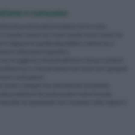
azione e consumo
ietà di uva da tavola (ricordiamo che la scelta,
tra quelle varietà con i semi e quelle senza i semi) che
tre esigenze tra quelle disponibili in commercio, il
'interno del proprio frigorifero.
si suggerisce di riporli all'interno di una scatola di
 ed ottimo trucco che permetterà di conservare i grappoli
iore a sette giorni.
accurato e a lungo l'uva solo prima di consumarla.
rande produttore di uva da tavola in tutto il mondo,
 il profilo occupazionale che economico nelle regioni in