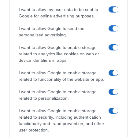
I want to allow my user data to be sent to
Google for online advertising purposes.
I want to allow Google to send me
personalized advertising.
I want to allow Google to enable storage
related to analytics like cookies on web or
device identifiers in apps.
I want to allow Google to enable storage
related to functionality of the website or app.
I want to allow Google to enable storage
related to personalization.
I want to allow Google to enable storage
related to security, including authentication
functionality and fraud prevention, and other
user protection.