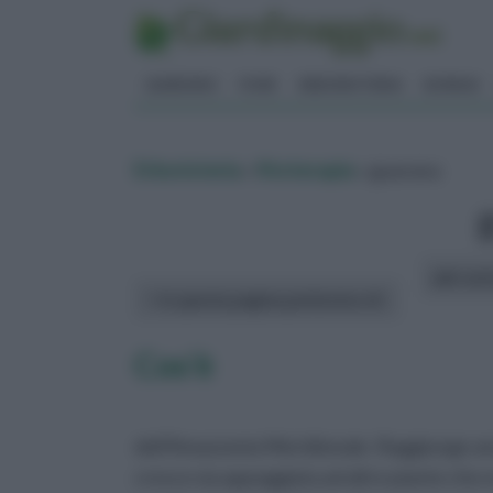
GIARDINO
FIORI
ERBORISTERIA
BONSAI
Erboristeria
»
fitoterapia
» guarana
altri art
In questa pagina parleremo di :
Cos’è
dell’Amazzonia Meridionale. Raggiunge anch
cresce sia appoggiata ad altre piante che e