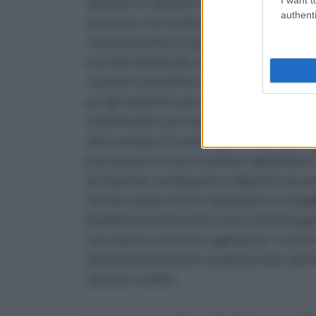
dose per le capsule è di due delle stesse, p
authenti
assumere con un bicchiere d’acqua. Anche le
stanchezza fisica e per reagire meglio e sen
estratto idroalcolico di guaranà, invece, è
assumere al mattino. I prodotti a base di g
per gli studenti e per coloro che vivono pe
intellettuale e per tutti coloro che intend
dare energia. Di contro, gli stessi prodotti
possono provocare insonnia e agitazione. P
per ipertesi, cardiopatici e diabetici, ma a
farmaci a base di Litio. Il guaranà è sconsi
bambini al di sotto dei tre anni. Non bisogn
nervosismo, insonnia e agitazione. I casi d
determinato disturbi cardiovascolari, ipert
nausea e vomito.