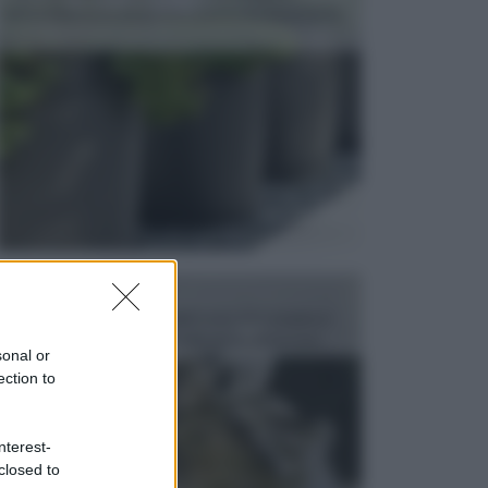
dell’arredamento da giardino piuttosto importante,
c...
FONTANE
Le fontane dei luoghi pubblici sono dei complessi
monumentali disegnati e realizzati da illustri per...
sonal or
ection to
nterest-
closed to