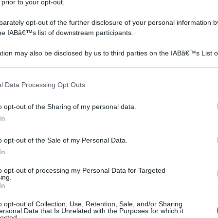
%, ma
 prior to your opt-out.
ta
rately opt-out of the further disclosure of your personal information by
the IABâ€™s list of downstream participants.
e
tion may also be disclosed by us to third parties on the IABâ€™s List o
articipants that may further disclose it to other third parties.
ella
 that this website/app uses one or more Google services and may gath
l Data Processing Opt Outs
including but not limited to your visit or usage behaviour. You may click 
 to Google and its third-party tags to use your data for below specifi
o opt-out of the Sharing of my personal data.
no
ogle consent section.
In
o opt-out of the Sale of my Personal Data.
In
atti
to opt-out of processing my Personal Data for Targeted
ing.
In
i
o opt-out of Collection, Use, Retention, Sale, and/or Sharing
ersonal Data that Is Unrelated with the Purposes for which it
lected.