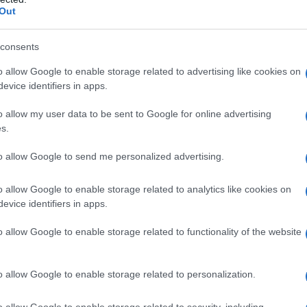
alla presenza di altri principi attivi, nel caso degli
Out
 metabolismo cellulare inducendo l’organismo a
consents
o allow Google to enable storage related to advertising like cookies on
evice identifiers in apps.
 actigreen Biologico 20 ml
n a: 11,5€
o allow my user data to be sent to Google for online advertising
s.
to allow Google to send me personalized advertising.
o allow Google to enable storage related to analytics like cookies on
evice identifiers in apps.
 per produrre bevande gassate simili alla Coca Cola.
o allow Google to enable storage related to functionality of the website
rcializzato sotto forma di tavolette, capsule ed
r le tavolette è di una, per due, tre volte al giorno.
o allow Google to enable storage related to personalization.
unzioni cerebrali e ridurre l’affaticamento fisico. La
o allow Google to enable storage related to security, including