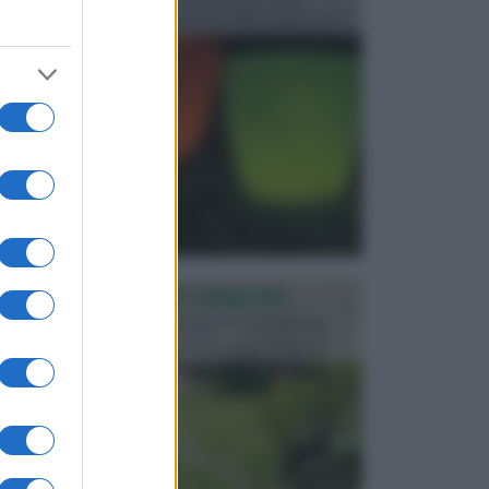
progettata in fase di realizzazione dello spazio verd...
PROGETTAZIONE GIARDINI
Il giardino è uno spazio esterno che richiede una
particolare dedizione affinché sia organizzato in ...