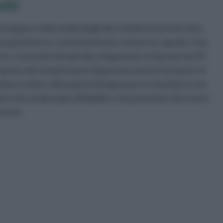
tti
ntengono nella media degli altri rimedi erboristici.Una
a quasi 8 euro. Lievemente più costose le capsule. Una
o. L’estratto idroalcolico di guaranà, in flacone da 50
acquisto dei rimedi a base di guaranà sono le farmacie, le
 di procedere all’acquisto bisogna però consultarsi con
isto che sembra più affidabile e che permette di trovare
prezzo.