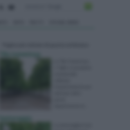
ENTO
ORTO
FRUTTI
VITA NEL VERDE
Pagine più visitate di questa settimana
Tilia tomentosa
La Tilia Tomentosa,
o Tiglio, è una pianta
ornamentale
utilizzata
frequentemente per
adornare viali e
parchi.
Appartenente al ...
Santoreggia
La santoreggia è una