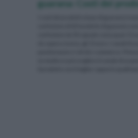
guarana: Costi dei prodo
I costi dei prodotti a base di guaranà si ma
confezione di 60 tavolette di guaranà cost
confezione da 50 capsule costa quasi 11 eur
ml, supera, invece, gli 11 euro. I canali di 
parafarmacie e i siti di e-commerce. Prima
un medico e poi scegliere il canale di acqu
il prodotto con il miglior rapporto qualità/