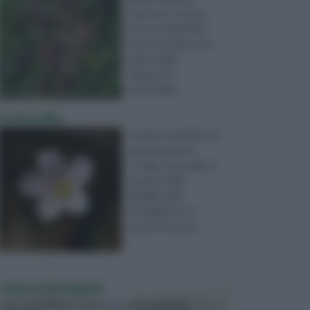
perenne e rustica,
che si caratterizza
per presentare una
radice dalle
dimensioni
particolarm ...
acetosella
Il nome scientifico di
questa pianta è
“Oxalis acetosella” e
fa parte della
famiglia delle
Ossalidacee. Si
tratta di una pia ...
VASI E FIORIERE
I vasi e le fioriere rientrano in una categoria