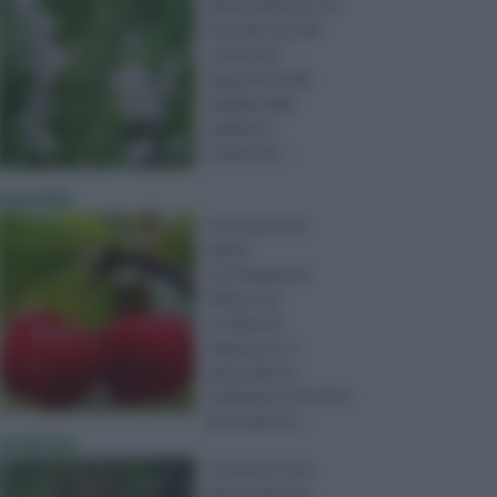
pianta erbacea con
fusti alti circa 30
centimetri.
Appartiene alla
famiglia delle
Labiatae o
Lamiaceae, ...
acerola
L’acerola è una
pianta
estremamente
diffusa nel
continente
americano, in
particolare in
Sudamerica. Si tratta
di un arbusto ...
acetosa
L’acetosa è una
pianta erbacea,