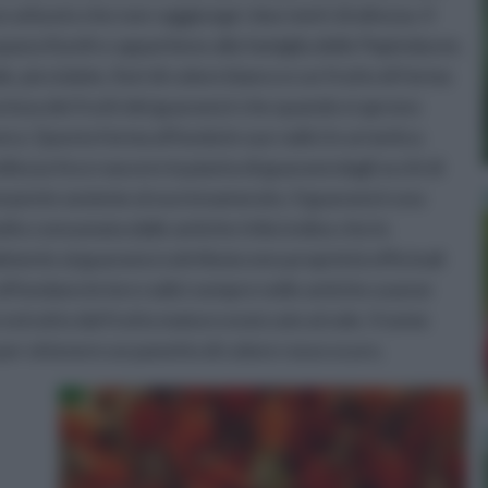
 arbusto che non raggiunge i due metri di altezza. Il
pana Kunth e appartiene alla famiglia delle Papindacee.
e, picciolate, fiori di colore bianco e un frutto di forma
curiosa dei frutti del guaranà è che quando si aprono
era. Questa forma affonda le sue radici in un’antica
llezza fece nascere la pianta di guaranà dagli occhi di
erpente assieme al suo innamorato. Il guaranà è una
to consumata dalle antiche tribù indios che lo
almente al guaranà si attribuiscono proprietà officinali
affondano le loro radici sempre nelle antiche usanze
e estratto dal frutto maturo essiccato al sole. Il seme
 per ottenere un panetto di colore rosso scuro.