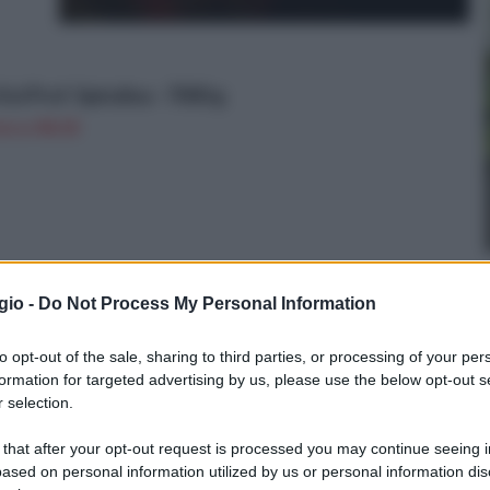
oi Prof. Spirulina - 7000 g
n a: 84,1€
gio -
Do Not Process My Personal Information
no
iene
to opt-out of the sale, sharing to third parties, or processing of your per
 alla
formation for targeted advertising by us, please use the below opt-out s
ono
 selection.
 that after your opt-out request is processed you may continue seeing i
ased on personal information utilized by us or personal information dis