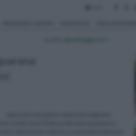
Forum
ARREDAMENTO GIARDINO
GIARDINAGGIO
PIANTE APPARTAM
tu sei in :
giardinaggio.net
»
guarana
icoli:
Il guaranà è una pianta rampicante originaria
e i tredici metri di altezza allo stato spontaneo e
retta. Viene anche coltivata a scopo industriale ma in