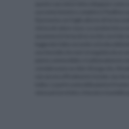
questo caso viene fatta sviluppare come un
suo nome botanico completo è Paullinia cu
Si presenta con foglie alterne di forma oval
sferica di colore rosso. La caratteristica 
assumono la forma di un occhio con iride n
leggenda Indios secondo cui la dea della be
una fanciulla che morì strangolata da un s
pianta commestibile e tradizionalmente mol
consideravano un elisir di lunga vita. Attu
non ancora ufficialmente testate, ma che 
indios. La parte usata della pianta è il sem
viene poi torrefatto, triturato e inumidito