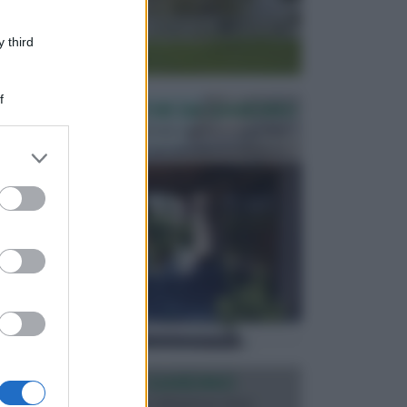
 third
f
PERGOLE E TETTOIE DA GIARDINO
Le pergole assieme alle tettoie rappresentano due
elementi molto importanti per arredare lo spazio e...
er and store
to grant or
ed purposes
ILLUMINAZIONE GIARDINO
L’illuminazione del giardino solitamente viene