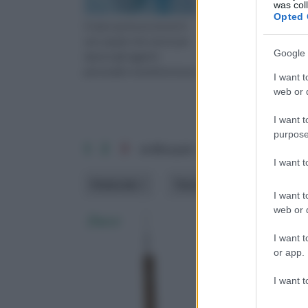
was col
Opted 
Il vano porta accessori è
Qualunque sia il model
uno spazio che serve per
scelto, fuori terra o
Google 
riporre gli oggetti
interrata, ogni negozio
personali e tenerli al sicuro
grado di offrire al clie
I want t
web or d
I want t
purpose
1
2
3
ordina per: pertinenza
alfa
I want 
Materiale
Tema
Tipologia
I want t
web or d
Docce
Pisci
I want t
or app.
I want t