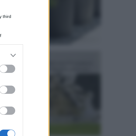
 third
f
er and store
FONTANE
to grant or
Le fontane dei luoghi pubblici sono dei complessi
ed purposes
monumentali disegnati e realizzati da illustri per...