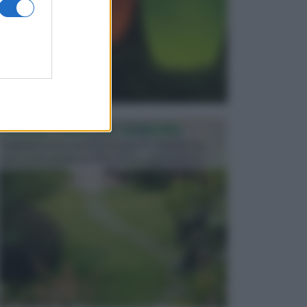
PROGETTAZIONE GIARDINI
Il giardino è uno spazio esterno che richiede una
particolare dedizione affinché sia organizzato in ...