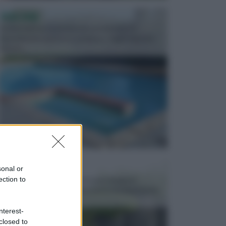
PISCINE
In precedenza, la piscina era considerata un
investimento piuttosto cospicuo. Oggi il mercato
presen...
VASI E FIORIERE
sonal or
I vasi e le fioriere rientrano in una categoria
ection to
dell’arredamento da giardino piuttosto importante,
c...
nterest-
closed to