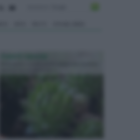
ENTO
ORTO
FRUTTI
VITA NEL VERDE
PIANTE GRASSE
Molto amate e a volte anche collezionate da alcune
persone, ecco le piante grass...