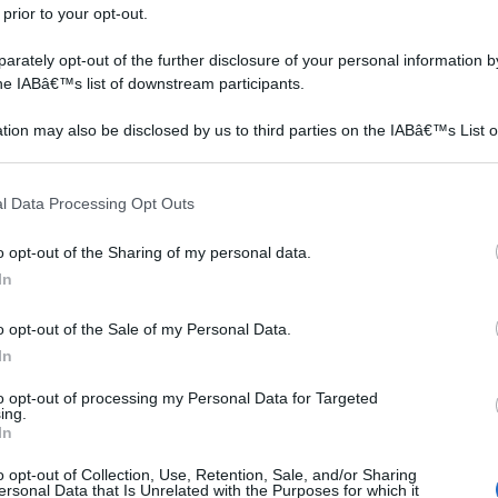
 prior to your opt-out.
rately opt-out of the further disclosure of your personal information by
the IABâ€™s list of downstream participants.
tion may also be disclosed by us to third parties on the IABâ€™s List o
articipants that may further disclose it to other third parties.
 that this website/app uses one or more Google services and may gath
l Data Processing Opt Outs
including but not limited to your visit or usage behaviour. You may click 
 to Google and its third-party tags to use your data for below specifi
o opt-out of the Sharing of my personal data.
ogle consent section.
In
o opt-out of the Sale of my Personal Data.
In
to opt-out of processing my Personal Data for Targeted
ing.
In
o opt-out of Collection, Use, Retention, Sale, and/or Sharing
ersonal Data that Is Unrelated with the Purposes for which it