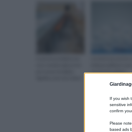
Le piscine prefabbricate
I prodotti per piscine
sono vendute già pronte
indispensabili per aver
per essere installate.
una piscina sempre
Significa cioè che il client
perfettamente utilizza
Giardinag
e
If you wish 
sensitive in
confirm your
Please note
based ads b