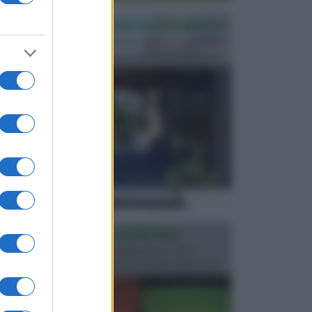
PERGOLE E TETTOIE DA GIARDINO
Le pergole assieme alle tettoie rappresentano due
elementi molto importanti per arredare lo spazio e...
ILLUMINAZIONE GIARDINO
L’illuminazione del giardino solitamente viene
progettata in fase di realizzazione dello spazio verd...