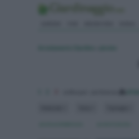
GIARDINO
FIORI
ERBORISTERIA
BONSAI
Arredamento Giardino
»
piscine
1
2
3
ordina per: pertinenza
alfa
Materiale
Tema
Tipologia
piscine prefabbricate
prodotti piscine