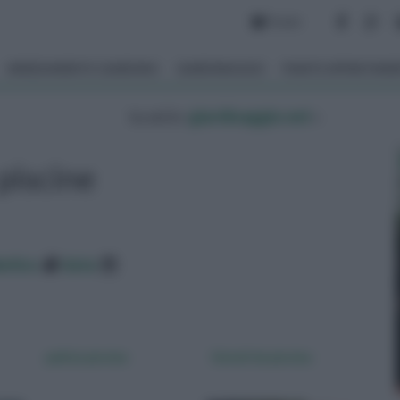
Forum
ARREDAMENTO GIARDINO
GIARDINAGGIO
PIANTE APPARTAM
tu sei in :
giardinaggio.net
»
piscine
betico
data
pulizia piscine
Scivoli da piscina