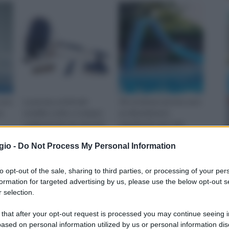
 sono
La piscina, al di là del
Gli scivoli per piscina sono
e
modello scelto, è sempre
un divertimento
composta da una vasca la
soprattutto per i più
bile
quale deve essere perfe
piccoli, ecco alcuni esempi
gio -
Do Not Process My Personal Information
alla portata di tutti.
to opt-out of the sale, sharing to third parties, or processing of your per
formation for targeted advertising by us, please use the below opt-out s
 selection.
 that after your opt-out request is processed you may continue seeing i
ased on personal information utilized by us or personal information dis