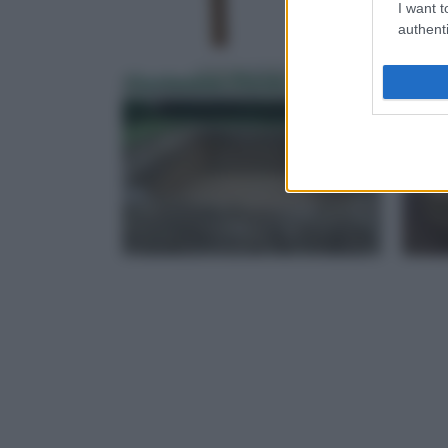
I want t
authenti
Costruzione Piscine
Pisc